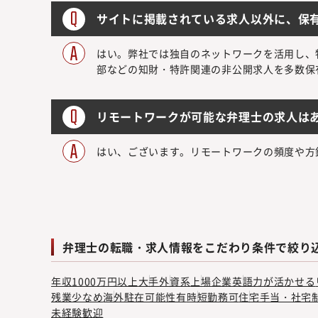
サイトに掲載されている求人以外に、保
はい。弊社では独自のネットワークを活用し、
部などの知財・特許関連の非公開求人を多数保
リモートワークが可能な弁理士の求人は
はい、ございます。リモートワークの頻度や方
弁理士の転職・求人情報をこだわり条件で絞り
年収1000万円以上
大手
外資系
上場企業
英語力が活かせる
残業少なめ
海外駐在可能性有
時短勤務可
住宅手当・社宅
未経験歓迎