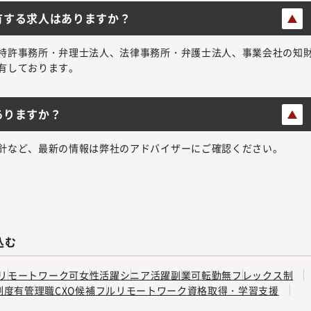
有する求人はありますか？
特許事務所・弁理士法人、法律事務所・弁護士法人、事業会社の知
有しております。
ありますか？
針など、最新の情報は弊社のアドバイザーにご確認ください。
込む
リモートワーク可
女性活躍
シニア活躍
副業可
転勤無
フレックス制
制度有
管理職
CXO候補
フルリモートワーク
資格取得・学習支援