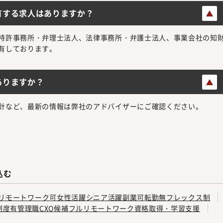
有する求人はありますか？
特許事務所・弁理士法人、法律事務所・弁護士法人、事業会社の知
有しております。
ありますか？
針など、最新の情報は弊社のアドバイザーにご確認ください。
込む
リモートワーク可
女性活躍
シニア活躍
副業可
転勤無
フレックス制
制度有
管理職
CXO候補
フルリモートワーク
資格取得・学習支援