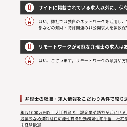
サイトに掲載されている求人以外に、保
はい。弊社では独自のネットワークを活用し、
部などの知財・特許関連の非公開求人を多数保
リモートワークが可能な弁理士の求人は
はい、ございます。リモートワークの頻度や方
弁理士の転職・求人情報をこだわり条件で絞り
年収1000万円以上
大手
外資系
上場企業
英語力が活かせる
残業少なめ
海外駐在可能性有
時短勤務可
住宅手当・社宅
未経験歓迎