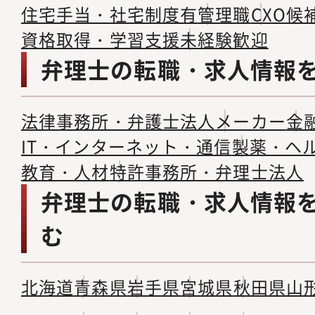
住宅手当・社宅制度有
管理職
CXO候
資格取得・学習支援
未経験歓迎
弁理士の転職・求人情報
法律事務所・弁護士法人
メーカー
金
IT・インターネット・通信
製薬・ヘ
教育・人材
特許事務所・弁理士法人
弁理士の転職・求人情報
む
北海道
青森県
岩手県
宮城県
秋田県
山