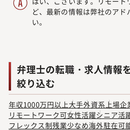
はい、ございます。リモート
ど、最新の情報は弊社のアド
い。
弁理士の転職・求人情報
絞り込む
年収1000万円以上
大手
外資系
上場企
リモートワーク可
女性活躍
シニア活
フレックス制
残業少なめ
海外駐在可