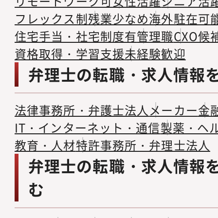
リモートワーク可
女性活躍
シニア活
フレックス制
残業少なめ
海外駐在可
住宅手当・社宅制度有
管理職
CXO候
資格取得・学習支援
未経験歓迎
弁理士の転職・求人情報
法律事務所・弁護士法人
メーカー
金
IT・インターネット・通信
製薬・ヘ
教育・人材
特許事務所・弁理士法人
弁理士の転職・求人情報
む