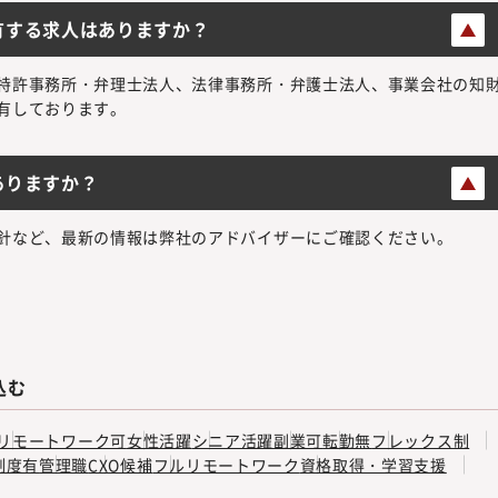
有する求人はありますか？
特許事務所・弁理士法人、法律事務所・弁護士法人、事業会社の知
有しております。
ありますか？
針など、最新の情報は弊社のアドバイザーにご確認ください。
込む
リモートワーク可
女性活躍
シニア活躍
副業可
転勤無
フレックス制
制度有
管理職
CXO候補
フルリモートワーク
資格取得・学習支援