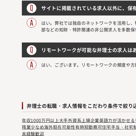
サイトに掲載されている求人以外に、保
はい。弊社では独自のネットワークを活用し、
部などの知財・特許関連の非公開求人を多数保
リモートワークが可能な弁理士の求人は
はい、ございます。リモートワークの頻度や方
弁理士の転職・求人情報をこだわり条件で絞り
年収1000万円以上
大手
外資系
上場企業
英語力が活かせる
残業少なめ
海外駐在可能性有
時短勤務可
住宅手当・社宅
未経験歓迎