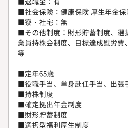
■退職金：有
■社会保険：健康保険 厚生年金保
■寮・社宅：無
■その他制度：財形貯蓄制度、選
業員持株会制度、目標達成慰労費
等
■定年65歳
■役職手当、単身赴任手当、出張
■持株制度
■確定拠出年金制度
■財形貯蓄制度
■選択型福利厚生制度