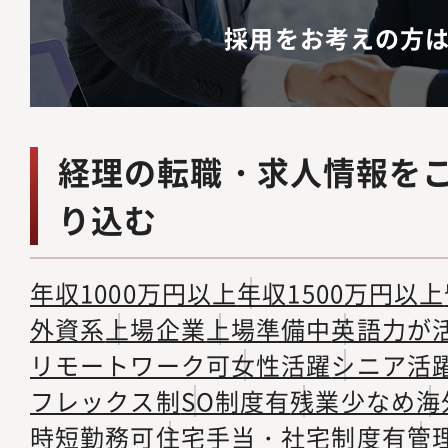
採用をお考えの方
経理の転職・求人情報を
り込む
年収1000万円以上
年収1500万円以上
外資系
上場企業
上場準備中
英語力が
リモートワーク可
女性活躍
シニア活
フレックス制
SO制度有
残業少なめ
海
時短勤務可
住宅手当・社宅制度有
管