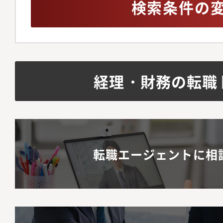
などの英訳チェック【
検索条件の
力】・東証一部上場の
決算（IFRS含む）の
す。・連結会計チーム
作成や開示手続きも行
経理・財務の転職
務全般の知識を高める
リーダーへのキャリア
できます。
転職エージェントに相