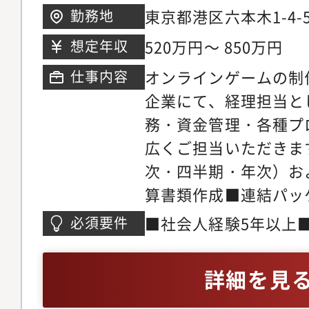
東京都港区六本木1-4
勤務地
タワー6階
520万円～ 850万円
想定年収
オンラインゲームの制
仕事内容
企業にて、経理担当と
務・資金管理・各種プ
広くご担当いただきま
次・四半期・年次）お
算書類作成■連結パッ
サポートおよび税務調
■社会人経験5年以上
必須要件
算・資金管理・支払処
経験3年以上■日商簿
および現業部門サポー
チームマネジメント経験■
詳細を見
（業務改善・制度対応
ル■英語スキル（英文