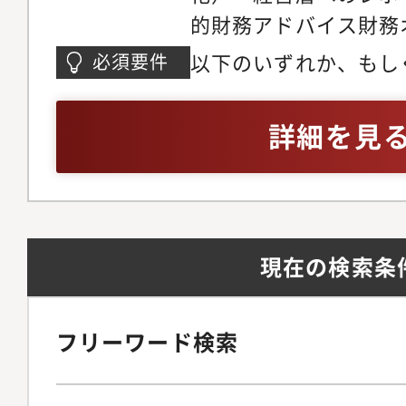
決算業務のほか、決算
的財務アドバイス財務
に伴うGroup Accoun
化・会計プロセスの整
以下のいずれか、もし
必須要件
め、国際会計基準で求
との連携）・J-GAAP
ちの方を募集していま
情報収集の方法検討、
および決算対応・キャ
会計・財務管理・経営
詳細を見
パッケージの更新等の
緻化と資金計画の策定
は、投資銀行など金融
す。また、当社グループ
務戦略の推進・収益性
（5年以上）・予算策定
法令改正に伴う対応の
門との協業（コスト構
の実務経験・J-GAAP
の取得・設立、子会社
の支援）・新規事業・
的多く、関連する会社
現在の検索条
ペレーションの構築・
携を取り連結決算業務
画と財務戦略の整合性
【募集ポジション】今
力】本ポジションでは
フリーワード検索
では、主に連結子会社
CFO・管理本部長と
連結決算業務をご担当
の仕組み化を実施する