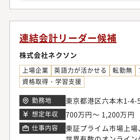
ベル／会話は尚可）■
円滑にコミュニケーシ
連結会計リーダー候補
株式会社ネクソン
上場企業
英語力が活かせる
転勤無
資格取得・学習支援
東京都港区六本木1-4
勤務地
タワー6階
700万円～ 1,200万円
想定年収
東証プライム市場上場
仕事内容
世界有数のオンライン