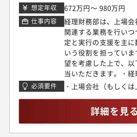
スクエア 28階～36階
672万円～ 980万円
想定年収
経理財務部は、上場会
仕事内容
関連する業務を行いつ
定と実行の支援を主に
いう役割を担っていま
望を考慮した上で、以
当いただきます。・経
全般・新規取引の検討
・上場会社（もしくは
必須要件
務・四半期及び年度決
社の連結子会社）もし
（税金計算、各種税務
士法人での業務経験・
詳細を見
等）・税務調査対応・
などの実務経験・監査
計システムリプレイス
論理的思考能力・部内
査法人対応