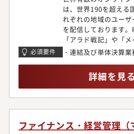
は、世界190を超え
れぞれの地域のユーザ
を配信しております。
「アラド戦記」や「メ
は、配信からそれぞれ
・連結及び単体決算業
必須要件
でも当社グループの主
IFRS決算の経験があ
社グループの事業を牽
ある方・英語力（英文
詳細を見
グループでは、ゲーム
応が可能な程度）があ
投資も行っており、「H
カイブ」の開発会社である
の連結子会社化、スウ
会社であるEmbark S
ファイナンス・経営管理（
化などにより、グルー