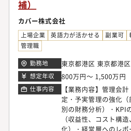
補）
あり、グローバル展開
近の連結経営成績は、2
カバー株式会社
収益は4,462億円（
上場企業
英語力が活かせる
副業可
利益は1,241億円（
管理職
も成長し続けておりま
を軸に、積極的な投資
東京都港区 東京都港区
勤務地
を支援するため、より
友不動産東京三田ガー
800万円～ 1,500万円
想定年収
確立すべく、推進力が
きる人材を募集します
【業務内容】管理会計
仕事内容
業務】当社では、連結
定・予実管理の強化（
用会社14社（全て海
別の財務分析）・KPI
国際会計基準（IFRS
（収益性、コスト構造
行っております。連結
化）・経営層へのレポ