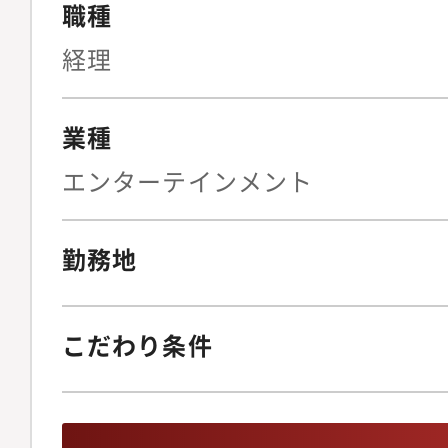
には、以下の業務を行
職種
定を支援し、事業の成
（連結決算業務）・担
確立を担っていただき
経理
ジレビュー・担当会社
ミュニケーションを取
会社の決算担当者との
にあるカバー株式会社
業種
決算短信及び半期報告
えます。
エンターテインメント
の作成・Group Accou
国際会計基準の把握と
映・その他グループ連
勤務地
結決算業務以外）・東
程に基づく適時開示書
こだわり条件
取引法に基づく臨時報
げる開示資料（有価証
書、決算短信、適時開