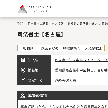
TOP
司法書士の転職・求人情報
愛知県の司法書士求人
司法
司法書士【名古屋】
転勤無
残業少なめ
時短勤務可
未経験歓迎
法人名
司法書士法人中央ライズアクロス
勤務地
愛知県名古屋市中区錦１丁目８番
360~600万円
想定年収
募集の背景
事業好調のため、さらなる拡大へ向けた増員募集とな