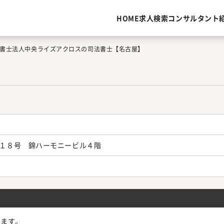
HOME
求人検索
コンサルタント
書士法人中央ライズアクロスの司法書士【名古屋】
１８号 錦ハーモニービル４階
ります。