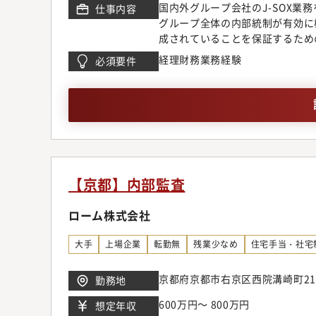
国内外グループ会社のJ-SOX業
仕事内容
（コンプライアンス・情報セキュ
グループ全体の内部統制が有効に
験・監査計画立案から実査、報告
成されていることを保証するため
ての専門性の深化・経営層・各部
バーを募集しています。具体的に
立場で仕事ができる環境・上場後
経理財務業務経験
必須要件
制レビュー業務・海外グループ会
成●職場の雰囲気・横浜本社は、
スト／レビュー業務・海外グルー
仕事ができる）・ グローバルな
統制業務の改善活動当社の屋台骨
との日常的にやり取りがあり）・
て、お任せする業務を決定してい
IPO準備および上場後を見据え
＜やりがい・魅力＞・当社は経営
として、非財務領域を含む内部監
整えたりするような企画力を求め
性に応じて、内部監査のマネジメ
です。・社内全体を客観的に見渡
を想定しています。IPOを一過
す。・J-SOXを通じて、サス
【京都】内部監査
的に進化させる役割を期待してい
の屋台骨を支える、やりがいのあ
署：J-SOXチーム（10人）の
ローム株式会社
大手
上場企業
転勤無
残業少なめ
住宅手当・社宅
京都府京都市右京区西院溝崎町21
勤務地
600万円～ 800万円
想定年収