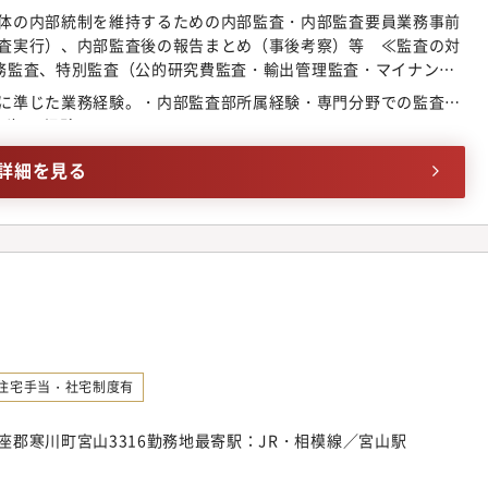
体の内部統制を維持するための内部監査・内部監査要員業務事前
査実行）、内部監査後の報告まとめ（事後考察）等 ≪監査の対
、業務監査、特別監査（公的研究費監査・輸出管理監査・マイナン
検討・調整など・内部監査体制の強化改善【配属部門のミッショ
に準じた業務経験。・内部監査部所属経験・専門分野での監査
るリスクを低減する監査を実行し続け、的確な助言により改善を
ど）の経験
性のあるシステムやルールをロームグループの問題として正す。2.
アンス意識を向上する。3.社会に信頼される会社であることを公
詳細を見る
仕事の振り分け方】1つの監査につき監査リーダー＋監査要員1～
ます。【キャリアステップ】内部監査部員からスタートし、業務
ます。また、ロームグループ各関係会社との連携・信頼関係の構
査部内の実動リーダー（部門長の実質的な右腕）となり、将来的
としてキャリアアップの可能性もございます。【ポジションの魅
として会社に貢献できるポジションであり、会社の全体のガバナ
ジションです。・経験豊富な種々な職域経験者から若手世代まで
組める雰囲気の職場です。・新しい棟での業務（ビジネスカジュ
で、明るく洗練された職場環境です。
住宅手当・社宅制度有
郡寒川町宮山3316勤務地最寄駅：JR・相模線／宮山駅