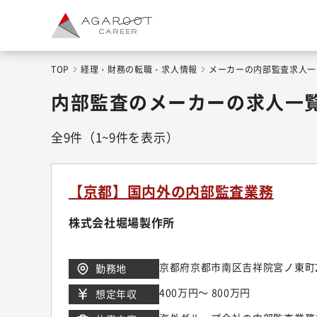
TOP
経理・財務の転職・求人情報
メーカーの内部監査求人一
内部監査のメーカーの求人一
全
9
件
（1~9件を表示）
【京都】国内外の内部監査業務
株式会社堀場製作所
京都府京都市南区吉祥院宮ノ東町
勤務地
400万円～ 800万円
想定年収