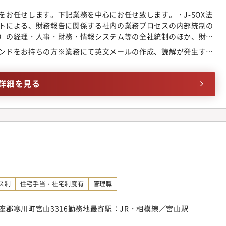
をお任せします。下記業務を中心にお任せ致します。・J-SOX法
トによる、財務報告に関係する社内の業務プロセスの内部統制の
）の経理・人事・財務・情報システム等の全社統制のほか、財務
務プロセス、および海外拠点（中国、欧州）が対象。・J-SOX評
ンドをお持ちの方※業務にて英文メールの作成、読解が発生する
る内部監査業務のサポート 。将来的には内部監査の業務を増や
部監査人資格（CIA）の取得も目指す事も可能です。■就業環
休日121日とON／OFFメリハリをつけた働き方が可能な環境で
詳細を見る
度とワークライフバランスを整えることができます。
ス制
住宅手当・社宅制度有
管理職
郡寒川町宮山3316勤務地最寄駅：JR・相模線／宮山駅