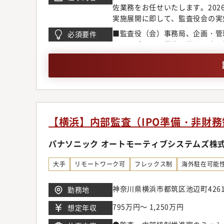
佐業務をお任せいたします。202
実施展開に即して、監査役会の実
（一部）である、監査役（会）事
■監査役（会）事務局、企画・管
必須要件
層に近い組織で全社に影響力を発
たコーポレート業務に関わる広い知
務局員は、監査役監査が効果的・
査士）、CISA（公認情報システ
助する役割を担っています。役員
知識や情報を得て考え、自らの業
て、以下のような業務をお任せい
事案の資料調製、確認事項の聴取
間スケジュールの立案・策定◆監
査、監査後フォロー）◆監査役監
【横浜】内部監査（IPO準備・非財
案・監査支援◆監査報告・監査議
作成◆法令等の改正に伴う社内規
パナソニック オートモーティブシステムズ株
役秘書業務（例：社内部門・社外
ポレートガバナンスにおいて取締
大手
リモートワーク可
フレックス制
海外駐在可能
課題への積極的な監査、社内外取
求められます。また、企業の透明
神奈川県横浜市都筑区池辺町426
勤務地
リスク管理・ガバナンス・コミュ
行部の橋渡しとして機能する、主
795万円～ 1,250万円
想定年収
局＝裏方的な段取り屋」から「戦