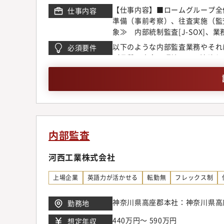
【仕事内容】■ロームグループ全
仕事内容
準備（事前考察）、往査実施（監
象≫ 内部統制監査[J-SOX]
バー監査）等・業務監査のテーマ
以下のような内部監査業務やそれ
必須要件
ン】業務の効率化を高めてあらゆ
（品質・安全・環境・IT・法務な
推進する。1.不正に繋がる可能
監査を通じて従業員のコンプライ
正な立場で社内外へ証明する。【
2名のチームで職務遂行をしてい
のスキルアップを進めていただき
築を進めていただきます。内部監
には内部監査部や他部門の責任者
内部監査
力】・内部監査部の実動リーダー
ンスに関わる仕事で貢献できるポ
河西工業株式会社
いる職場で、前向きに業務に取り
アルと最新の職場環境での業務）
上場企業
英語力が活かせる
転勤無
フレックス制
神奈川県高座郡本社：神奈川県高座
勤務地
440万円～ 590万円
想定年収