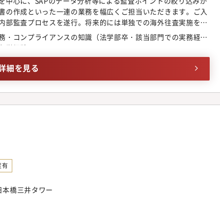
を中心に、SAPのデータ分析等による監査ポイントの絞り込みか
書の作成といった一連の業務を幅広くご担当いただきます。ご入
内部監査プロセスを遂行。将来的には単独での海外往査実施をお
ループ全体を対象とした内部監査を通じて、コンプライアンス問題の
務・コンプライアンスの知識（法学部卒・該当部門での実務経
案を行い、企業価値の更なる向上に貢献することを部門のミッ
留学経験
初めは記載された業務を担当いただきますが、その後は個々の適
における業務全般に変更の可能性もあります。
詳細を見る
度有
 日本橋三井タワー