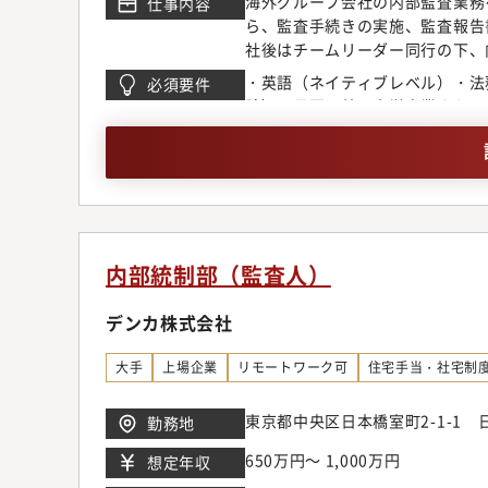
海外グループ会社の内部監査業務
仕事内容
ら、監査手続きの実施、監査報告
社後はチームリーダー同行の下、
任せいたします。HORIBAグ
・英語（ネイティブレベル）・法
必須要件
未然防止、早期発見および対策提
験）・母国以外の大学卒業または
ションとしております。入社後、
性に応じて、当社や関連グループ
内部統制部（監査人）
デンカ株式会社
大手
上場企業
リモートワーク可
住宅手当・社宅制
東京都中央区日本橋室町2-1-1
勤務地
650万円～ 1,000万円
想定年収