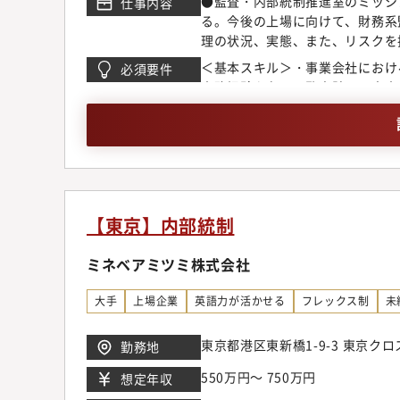
●監査・内部統制推進室のミッシ
仕事内容
待します。【ポジションの魅力】
る。今後の上場に向けて、財務系
に移していくターニングポイント
理の状況、実態、また、リスクを
的に参画してもらうことで、今後
場での改善につなげることで、グ
複数の事業を抱えており、事業ご
＜基本スキル＞・事業会社におけ
必須要件
グループからのカーブアウトを経
る実効性の向上は難易度が高い課
実務経験を有し、監査計画の立案
す。本ポジションでは、内部監査
近いところで、俯瞰的視点や経営
（監査手続の設計・実施および監
いただきます。内部監査機能の中
州、北米等）が可能なコミュニケ
は、これまで当社で経験を積んで
解を有し、内部統制の観点から全
報セキュリティ、人事、総務、リ
し、監査業務の定着化をリードし
計、監査計画立案、経営層への分
一貫して担い、上場企業として求
【東京】内部統制
す。●具体的な仕事内容・内部監
査手法、チェックリスト等の整備
ミネベアミツミ株式会社
社・関連会社を含む）・非財務領
事、総務、リスク管理等）・監査
大手
上場企業
英語力が活かせる
フレックス制
未
告および改善提案、指摘事項に対
の専門的知見を取り込みながら、
東京都港区東新橋1-9-3 東京ク
勤務地
※財務領域（J-SOX）につい
的な内部監査機能の高度化が主な
550万円～ 750万円
想定年収
準備フェーズという重要な局面に