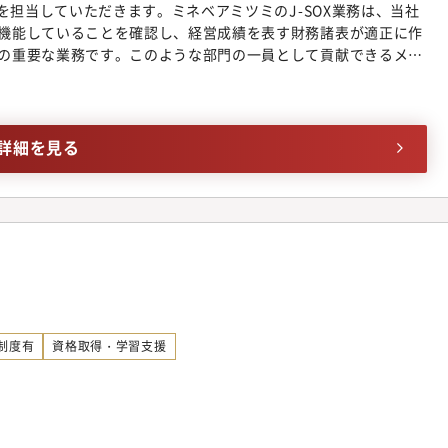
務を担当していただきます。ミネベアミツミのJ-SOX業務は、当社
リティ・人事・総務等）を含む、幅広い監査スコープの実務経
機能していることを確認し、経営成績を表す財務諸表が適正に作
、改善フォローまでを一貫して担うことによる、内部監査人とし
の重要な業務です。このような部門の一員として貢献できるメン
門と直接対話し、会社のガバナンス・リスク管理に影響を与える
は以下業務をご担当いただきます。・国内グループ会社の全社統
も見据えた、内部監査・ガバナンス領域での長期的なキャリア形
社の全社統制レビュー業務・国内グループ会社のプロセス統制テ
固定座席がなくフリーアドレスで業務可能（オープンな雰囲気で
プ会社のプロセス統制レビュー業務・不備改善・報告業務・内部
業務多数（北米・欧州・中国・アジア・インドの関連会社のIT部門
を支える、やりがいのある仕事です。※ご本人の適性に合わせ
詳細を見る
キャリア採用社員も多数活躍中●キャリアパス本ポジションは、
きます。先輩社員がおりますので、未経験の方でも大丈夫です。
た内部監査人材の中核ポジションです。入社後は、内部監査担当者
統合の機会が多いため、内部統制業務にも新たな仕組みや体制を
査業務全般を担っていただきます。その後は、ご本人の志向や適
られることもあり、定常業務だけではないチャレンジングな環境
ントポジション、内部監査スペシャリストといったキャリアパス
すことができ、広い視野を持って仕事を進めることができま
性のイベントで終わらせず、上場企業としての内部監査機能を継続
テナビリティを高め、会社の発展に貢献することができます。・当社
ます。
る仕事です。◆出張頻度：年数回 国内外問わず◆想定配属部
一員として、勤務いただきます。
制度有
資格取得・学習支援