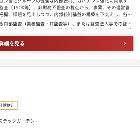
ョン当社グループの健全な内部統制、ガバナンス強化に貢献す
コーポレート共通の重点施策として「コーポレート改革」を実行
監査（JSOX等）、非財務系監査の視点から、事業、その運営管
にあり、グループガバナンスの在り方見直しの議論・検討に積極
把握、課題を見出しつつ、内部統制基盤の構築を下支えし、各現
、コーポレート人財としての活躍・成長が期待できます。当社は
ループ経営に貢献する。●担当業務と役割当社は、パナソニック
とに考え方・やり方が異なる側面があるため、ガバナンスにおけ
る内部監査（業務監査・IT監査等）、または監査法人等での監査
て、株式上場（IPO）に向けた内部監査体制の強化を進めていま
題である一方、注目度・期待度が高いミッションであり、経営に
から実施・報告までの一連の監査プロセスを主体的に担った経験
担当者として、財務領域、非財務領域監査の業務を幅広くご担当
課題の解決力を養えます。出張：有（国内外）
査調書作成を含む）目安：5年以上・海外拠点への監査対応（欧
核を担う実務責任者としての役割を期待しています。具体的に
詳細を見る
ーション力・特定領域に限定されない幅広い業務プロセスへの理
きた財務領域（J-SOX）を土台としつつ、コンプライアンス、情
社的なリスクを俯瞰できる方
スク管理等の非財務領域を含めた全社的な監査スコープを新設
ていただきます。単に監査を実施するだけでなく、監査業務の設
かりやすい報告・提言、是正・改善が定着するまでのフォローを
められる内部監査水準を社内に定着させる役割を期待していま
査計画の策定および見直し・内部監査の業務設計（監査方針、監
）・各部門に対する内部監査の実施（国内拠点に加え、海外子会
域を中心とした監査（コンプライアンス、情報セキュリティ、人
結果の取りまとめ、監査報告書の作成・経営層・幹部向け監査報
経験歓迎
する是正対応のフォローアップ・本社機能部門と連携し、各領域
非財務領域を含む内部監査の高度化および監査手法の整備を推進
ロステックガーデン
ては既存体制がありますが、本ポジションでは非財務領域を含む全社
ミッションとなります。●この仕事を通じて得られること・IPO
おいて、内部監査機能の中核として関与できる経験・非財務領域