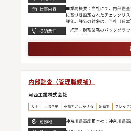
■業務概要：当社にて、内部監査
仕事内容
に基づき設定されたチェックリス
評価。評価の対象は、当社（日本
報告・調達・営業・在庫管理の業
・経理・財務業務のバックグラウ
必須要件
価業務に加えて、会社組織に対す
ことがございます。
し、業務経験をベースに公的な内
境：当社はフレックス制活用、年間
す。残業時間は月平均20時間程
内部監査（管理職候補）
河西工業株式会社
大手
上場企業
英語力が活かせる
転勤無
フレック
神奈川県高座郡本社：神奈川県高座
勤務地