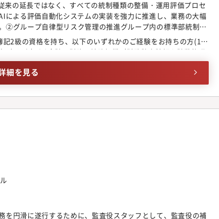
直し従来の延長ではなく、すべての統制種類の整備・運用評価プロセ
AIによる評価自動化システムの実装を強力に推進し、業務の大幅
。②グループ自律型リスク管理の推進グループ内の標準部統制に
象範囲を拡大します。各拠点が自律的にリスクを特定・改善できる
簿記2級の資格を持ち、以下のいずれかのご経験をお持ちの方(1)
のガバナンス底上げとリスク低減を図ります。③新領域監査のグ
目安3年以上）(2)会計・財務・法務知識（財務諸表読解や計数的理
キュリティ、サステナビリティ、非財務情報開示など、将来の監
I・最先端Tech活用のご経験(4)大量データからの異常値検知をは
イン」を可能な限り早いタイミングで策定します。④AI活用によ
詳細を見る
のご経験(5)不正調査・フォレンジック の業務・分野での経験
による自動監査」「AIデータ分析・不正検知」などAIによる監査
格運用、それに伴うフォローアップ監査の推進を担当していただ
）について部長以下17名が在籍。事業会社や監査法人等でキャリ
平均年齢50代半ば）であり、公認会計士、米国公認会計士
CIA）などの高度な専門資格を有するキャリア入社者が多数活躍し
やデータ分析による監査高度化・自動化を進めるうえで、プロジェ
くことを期待します。・テクノロジーを使いこなすだけでなく、
に捉え、真因を特定し、組織文化レベルの改善へと導く「アドバ
ただきます。■キャリアパス【入社から5年程度】いくつかの監
しながら実務を覚えます。並行して、新しい監査の仕組み作りに
ビル
年程度】内部統制部の中心メンバーとして、部や会社全体を見据え
力に応じ、管理職として挑戦いただく機会も提供可能な環境で
務を円滑に遂行するために、監査役スタッフとして、監査役の補