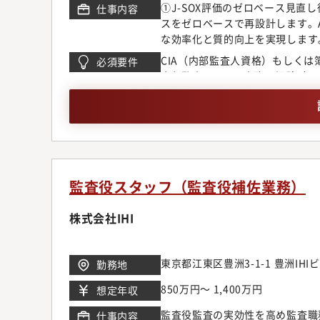
①J-SOX評価のゼロベース見
仕事内容
スをゼロベースで再設計します。
な効率化と質的向上を実現します
基づく自律的評価（CSA）の対
CIA（内部監査人資格）もしくは
必須要件
仕組みを定着させ、グループ全域
内部監査・J-SOX実務の経験（
ランドデザイン策定と実装情報セ
解力）(3)監査領域における生成A
査実施を見据えた「監査アウトラ
じめとする、データアナリティクス
る次世代の監査体制構築推進「AI
と専門性
高度化を進めており、実務での本
きます。■配属部署（内部統制部
アを積んだエキスパートの集団（
（USCPA）、公認内部監査人（
監査役スタッフ（監査役補佐業務）
ています。■期待する役割・AI
クトの中心として牽引していただ
株式会社IHI
現場との対話を通じて事実を正確
イザー」としての役割を担ってい
査領域を担当し、内部監査を実施
東京都江東区豊洲3-1-1 豊洲IHI
勤務地
も関わります。【入社後5～10
850万円～ 1,400万円
想定年収
た活躍を期待します。ご希望と実
す。
監査役監査の実効性を高め監査職
仕事内容