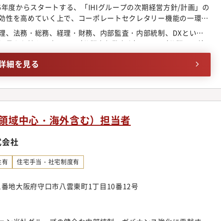
6年度からスタートする、「IHIグループの次期経営方針/計画」の
効性を高めていく上で、コーポレートセクレタリー機能の一環
務局の機能強化を図る重要な取り組みを推進いただきます。経営
理、法務・総務、経理・財務、内部監査・内部統制、DXといっ
揮する業務に携わることができます。■職務内容監査役（会）事
見をお持ちの方■CIA（公認内部監査人）、CFE（公認不正検
効率的に行われ、監査役会としての活動目的を達成するように補
ム監査人）等いずれかの資格をお持ちの方
である監査役と同じ視点でグループ会社全体を横断的に俯瞰し、
詳細を見る
容を広げていくことが可能なポジションです。ご経験に合わせ
たします。◆経営執行部との折衝・交渉・調整（例：監査役会議
等）◆監査総括・監査計画、監査役会の議事運営・監査役会の年
査役監査に資する情報収集と調査分析（例：監査対象先の事前調
査実務（期中監査・期末監査、内部統制監査、その他）の企画立
務領域中心・海外含む）担当者
事録・監査役会議事録、有価証券報告書等の関連外部公表資料の
則類（監査役会規則、監査役監査基準、その他）の見直し◆監査
式会社
関係者との日程調整、国内外出張の手配同行等）監査役会はコー
役の職務執行を適切に監督し、企業価値向上に貢献すべく、経営
性有
住宅手当・社宅制度有
締役や執行役員等との対話、内部監査・会計監査との連携強化が
性、健全性、持続的成長を支えるために、監査補助使用人として
1番地大阪府守口市八雲東町1丁目10番12号
ニケーション・DXデジタル技術等を結集し、監査役会と経営執
体的な姿勢と能動的な役割を担っていただきます。従来の「事務
略的ファシリテーター」への転換を力強く推進いただくことを期