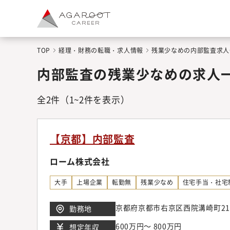
TOP
経理・財務の転職・求人情報
残業少なめの内部監査求人
内部監査の残業少なめの求人
全
2
件
（1~2件を表示）
【京都】内部監査
ローム株式会社
大手
上場企業
転勤無
残業少なめ
住宅手当・社宅
京都府京都市右京区西院溝崎町21
勤務地
600万円～ 800万円
想定年収