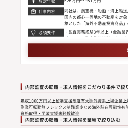
626万円～ 981万円
想定年収
同社は、航空機・船舶・海上輸送
仕事内容
国内の都心一等地の不動産を対象
象とした「海外不動産投資商品」
サポートするファイナンシャルパ
・監査実務経験3年以上（金融業
必須要件
サービスを提供しています。【業
ずれかでの監査業務経験のある方
リオ（当社およびグループ会社）
ことができ、面談メモなどで正確
ます。●業務監査（監査プログラ
査役会への報告、改善状況フォロ
査 ＊、テーマ別監査について、
モニタリング実施、オンサイト監
ト実施、年度監査計画 策定 、業
組む＊ 本社管理部門、営業部門
会社（FPG信託、FPG証券、オ
内部監査の転職・求人情報をこだわり条件で絞
ド）【部門人数】60歳前後の男性
年収1000万円以上
留学支援制度有
大手
外資系
上場企業
上
副業可
転勤無
フレックス制
残業少なめ
海外駐在可能性有
資格取得・学習支援
未経験歓迎
内部監査の転職・求人情報を業種で絞り込む