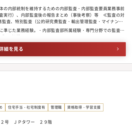
体の内部統制を維持するための内部監査・内部監査要員業務事前
査実行）、内部監査後の報告まとめ（事後考察）等 ≪監査の対
、業務監査、特別監査（公的研究費監査・輸出管理監査・マイナン
検討・調整など・内部監査体制の強化改善【配属部門のミッショ
に準じた業務経験。・内部監査部所属経験・専門分野での監査
るリスクを低減する監査を実行し続け、的確な助言により改善を
ど）の経験
性のあるシステムやルールをロームグループの問題として正す。2.
アンス意識を向上する。3.社会に信頼される会社であることを公
詳細を見る
仕事の振り分け方】1つの監査につき監査リーダー＋監査要員1～
ます。【キャリアステップ】内部監査部員からスタートし、業務
ます。また、ロームグループ各関係会社との連携・信頼関係の構
査部内の実動リーダー（部門長の実質的な右腕）となり、将来的
としてキャリアアップの可能性もございます。【ポジションの魅
として会社に貢献できるポジションであり、会社の全体のガバナ
ジションです。・経験豊富な種々な職域経験者から若手世代まで
組める雰囲気の職場です。・新しい棟での業務（ビジネスカジュ
で、明るく洗練された職場環境です。
め
住宅手当・社宅制度有
管理職
資格取得・学習支援
番２号 ＪＰタワー ２９階