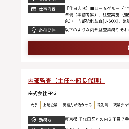
【仕事内容】■ロームグループ全
仕事内容
準備（事前考察）、往査実施（監
象≫ 内部統制監査[J-SOX]
バー監査）等・業務監査のテーマ
以下のような内部監査業務やそれ
必須要件
ン】業務の効率化を高めてあらゆ
（品質・安全・環境・IT・法務な
推進する。1.不正に繋がる可能
監査を通じて従業員のコンプライ
正な立場で社内外へ証明する。【
2名のチームで職務遂行をしてい
のスキルアップを進めていただき
築を進めていただきます。内部監
には内部監査部や他部門の責任者
内部監査（主任～部長代理）
力】・内部監査部の実動リーダー
ンスに関わる仕事で貢献できるポ
株式会社FPG
いる職場で、前向きに業務に取り
アルと最新の職場環境での業務）
大手
上場企業
英語力が活かせる
転勤無
残業少な
東京都 千代田区丸の内２丁目７
勤務地