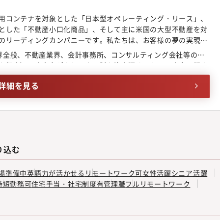
用コンテナを対象とした「日本型オペレーティング・リース」、
とした「不動産小口化商品」、そして主に米国の大型不動産を対
のリーディングカンパニーです。私たちは、お客様の夢の実現を
ートナーとして、お客さまの多様なニーズに応える金融商品と
界全般、不動産業界、会計事務所、コンサルティング会社等のい
務概要】「経営に資する監査」をミッションに、事業ポートフォ
を想定）・文章力があり、人の話を注意深く、かつ、素直に聞く
に係る管理態勢をカバーする内部監査業務全般を幅広く遂行頂き
な記録を作成できる人
ム策定、監査実施、改善提案実施、監査報告作成、取締役会・監
詳細を見る
ーアップ、継続的モニタリング）- リスクベースによる部署別監
原則としてすべての監査に室長と共に参画。- 通年でのオフサイト
査、リスクアセスメントへの反映●企画業務（リスクアセスメン
務高度化への取組み等）- 企画業務全般について室長と協同して取
（事業/プロダクト部、営業部店）、グループ会社：国内グループ
ンリーユーエア、AND ART）および海外グループ会社（アイルラン
り込む
3名
場準備中
英語力が活かせる
リモートワーク可
女性活躍
シニア活躍
時短勤務可
住宅手当・社宅制度有
管理職
フルリモートワーク