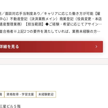
制／面談対応手当制度あり／キャリアに応じた働き方が可能【雇
中心）不動産登記（決済業務メイン）商業登記（役員変更・本店
遺産整理業務）【担当範囲】◆ご経験・希望に応じてアサイン◆
つ、不動産・相続・商業登記の経験も積めます【教育体制】導入
査合格者※上記2つの要件を満たしていれば、業務未経験の方で
2日間実施しております。入社後2か月は、先輩司法書士と一緒に
きます。入社3か月目を目安に一人立ちを目指していただきま
間は研修・サポート実施！安心して業務にあたっていただけま
詳細を見る
選択可能【同所の特色】法律事務所というと「敷居が高い」「堅
れる方も少なくありません。そこで同所では、観葉植物を配置
りを心がけています。また、ビル内には入居者専用のラウンジや
り、所員が快適に働ける環境を備えています。
職
資格取得・学習支援
未経験歓迎
三星ビル５階