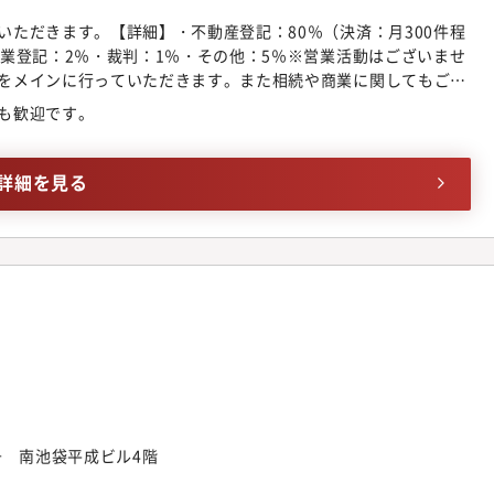
いただきます。【詳細】・不動産登記：80％（決済：月300件程
商業登記：2％・裁判：1％・その他：5％※営業活動はございませ
をメインに行っていただきます。また相続や商業に関してもご希
長できる業務分配をいたします。【クライアント】西武沿線を中
も歓迎です。
業、全国大手仲介会社、金融機関など。取引は多数。多岐にわた
方と接することができます。【キャリアの選択】ご希望に合わせ
社員司法書士・パートナー司法書士・使用人司法書士【入社後の
詳細を見る
体をある程度ご理解のうえ、事務所に慣れていただくことを目標に
けて1～10まで仕事ができるようになることを目標にしておりま
格を保有されており、人と組織を成長させる仕組みづくりにも注
号 南池袋平成ビル4階