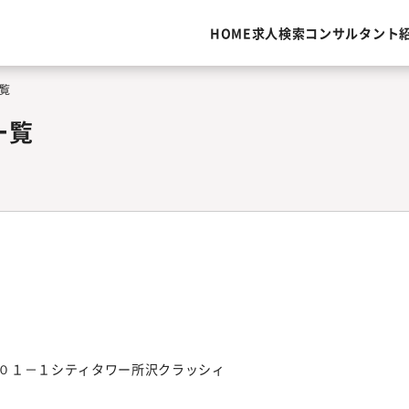
HOME
求人検索
コンサルタント
覧
一覧
０１－１シティタワー所沢クラッシィ