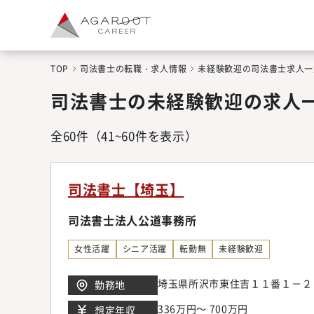
TOP
司法書士の転職・求人情報
未経験歓迎の司法書士求人一
司法書士の未経験歓迎の求人
全
60
件
（41~60件を表示）
司法書士【埼玉】
司法書士法人公道事務所
女性活躍
シニア活躍
転勤無
未経験歓迎
埼玉県所沢市東住吉１１番１－２
勤務地
336万円～ 700万円
想定年収