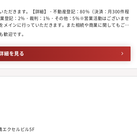
いただきます。【詳細】・不動産登記：80％（決済：月300件程
商業登記：2％・裁判：1％・その他：5％※営業活動はございませ
をメインに行っていただきます。また相続や商業に関してもご希
長できる業務分配をいたします。【クライアント】西武沿線を中
も歓迎です。
業、全国大手仲介会社、金融機関など。取引は多数。多岐にわた
方と接することができます。【キャリアの選択】ご希望に合わせ
社員司法書士・パートナー司法書士・使用人司法書士【入社後の
詳細を見る
体をある程度ご理解のうえ、事務所に慣れていただくことを目標に
けて1～10まで仕事ができるようになることを目標にしておりま
格を保有されており、人と組織を成長させる仕組みづくりにも注
新橋エクセルビル5F