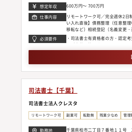
600万円～ 700万円
想定年収
リモートワーク可／完全週休2日
仕事内容
い入れ直後】債務整理（任意整理
移転など）相続登記（名義変更・
債務整理を中心に担当いただきつ
・司法書士有資格者の方・認定考
必須要件
研修は、経験者1日、未経験者は
もご応募可能です
実務を通して経験を積んでいただ
す。【キャリアパス】入社3か月
す。希望に応じてキャリアパスを
苦しい」といったイメージを持た
し、明るく落ち着いた雰囲気づく
食堂・カフェなども整備されてお
司法書士【千葉】
司法書士法人クレスタ
リモートワーク可
副業可
転勤無
残業少なめ
管理
千葉県柏市二丁目７番地１１号 
勤務地