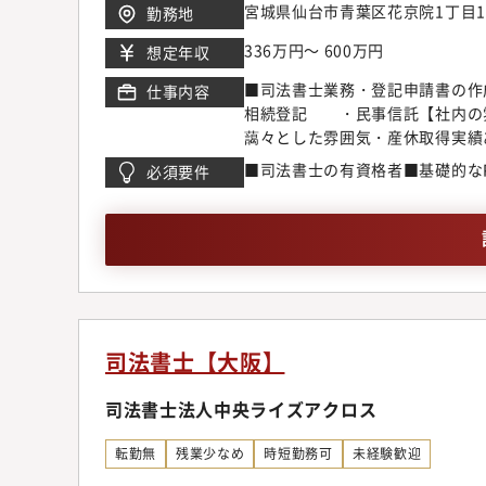
宮城県仙台市青葉区花京院1丁目1
勤務地
336万円～ 600万円
想定年収
■司法書士業務・登記申請書の作
仕事内容
相続登記 ・民事信託【社内の
藹々とした雰囲気・産休取得実績
■司法書士の有資格者■基礎的な
必須要件
司法書士【大阪】
司法書士法人中央ライズアクロス
転勤無
残業少なめ
時短勤務可
未経験歓迎