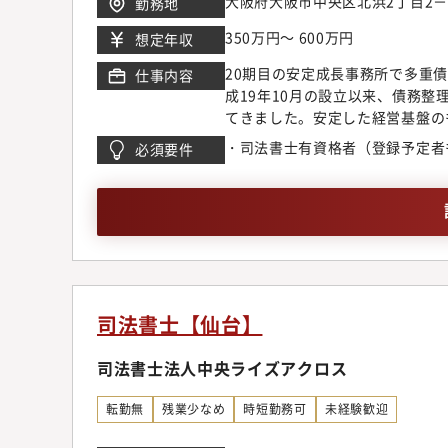
大阪府大阪市中央区北浜2丁目2－
勤務地
350万円～ 600万円
想定年収
20期目の安定成長事務所で多重
仕事内容
成19年10月の設立以来、債務
てきました。安定した経営基盤の
過払い金請求・自己破産・個人再
・司法書士有資格者（登録予定者
必須要件
トを支援することを使命としてい
りがいと成長機会に満ちた環境で
関係業務（※未取得者は入社後取
依頼者との面談。相談・方針決定
申立書類作成と進行管理・補助者
も、業務フローや法律知識を基礎
司法書士【仙台】
司法書士法人中央ライズアクロス
転勤無
残業少なめ
時短勤務可
未経験歓迎