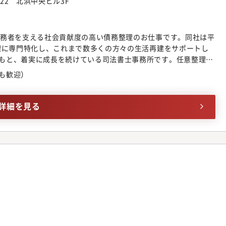
22 北浜中央ビル3F
債務者を支える社会貢献度の高い債務整理のお仕事です。同社は平
整理に専門特化し、これまで数多くの方々の生活再建をサポートし
もと、着実に成長を続けている司法書士事務所です。任意整理・
生などを通じて、依頼者一人ひとりと真摯に向き合い、再スター
も歓迎）
ます。司法書士として「人の人生を支える」実感が得られる、や
す。【業務詳細】債務整理業務全般をお任せします。簡裁代理権
得）任意整理、過払い金請求、自己破産、個人再生、訴訟対応・
詳細を見る
・債権者との交渉・自己破産申立書類作成と進行管理・個人再生
への業務指示・進行進行管理・確認※債務整理のご経験がない方
から丁寧に指導いたします。