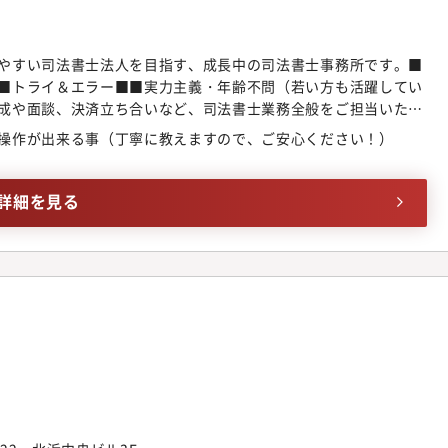
やすい司法書士法人を目指す、成長中の司法書士事務所です。■
■トライ＆エラー■■実力主義・年齢不問（若い方も活躍してい
成や面談、決済立ち合いなど、司法書士業務全般をご担当いただ
産整理業務全般）・生前対策（家族信託、公正証書遺言、生前贈
操作が出来る事（丁寧に教えますので、ご安心ください！）
）・不動産登記（売買等）・後見業務（※本人の希望や経験に応
の作成及び郵送手続き・電話対応、顧客対応・登記所、不動産会
談 等未経験の方にも丁寧に指導いたしますので、スムーズに業
詳細を見る
の特徴】★お菓子常備：小腹がすいたときにでもどうぞ！★お弁
いて会社から補助がございます。★事務所内では BGMが流れ、
。★若い世代も多く、活気あふれる職場です。★服装・ネイル・
カー完備（飲み放題）★ウォーターサーバー完備