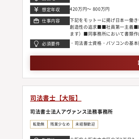
420万円～ 800万円
想定年収
下記をモットーに掲げ日本一働き
仕事内容
創造性の追求■■社員第一主義■
ます）■同事務所において書類作
きます。【業務詳細】・相続（遺
・司法書士資格・パソコンの基本
必須要件
与等）・商業（設立、役員変更等
じて決定)・各種書類、申請書等
社等での書類受取 ・債務整理面
務に入っていただけます。【職場
当代の補助：お弁当代の一部につ
自由でのびのびと働ける環境です
髪型は自由です。★コーヒーメー
司法書士【大阪】
司法書士法人アヴァンス法務事務所
転勤無
残業少なめ
未経験歓迎