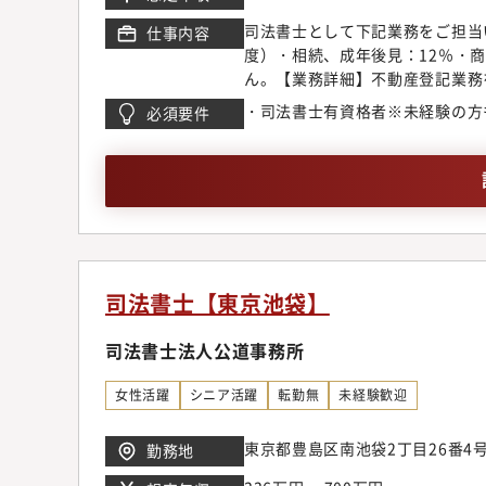
司法書士として下記業務をご担当
仕事内容
度）・相続、成年後見：12％・
ん。【業務詳細】不動産登記業務
望やレベルに合わせ、総合的に成
・司法書士有資格者※未経験の方
必須要件
心とした、地場不動産会社、他士
る業務や、様々なクライアントの
たキャリアの選択が可能です。・
フォロー体制 】・入所1年は全
しております。・2年～3年をか
す。・代表がビジネスコーチの資
力している事務所です。
司法書士【東京池袋】
司法書士法人公道事務所
女性活躍
シニア活躍
転勤無
未経験歓迎
東京都豊島区南池袋2丁目26番4
勤務地