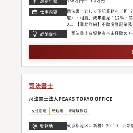
336万円～ 700万円
想定年収
司法書士として下記業務をご担当
仕事内容
度）・相続、成年後見：12％・
ん。【業務詳細】不動産登記業務
望やレベルに合わせ、総合的に成
・司法書士有資格者※未経験の方
必須要件
心とした、地場不動産会社、他士
る業務や、様々なクライアントの
たキャリアの選択が可能です。・
フォロー体制 】・入所1年は全
しております。・2年～3年をか
す。・代表がビジネスコーチの資
力している事務所です。
司法書士
司法書士法人PEAKS TOKYO OFFICE
女性活躍
転勤無
未経験歓迎
東京都港区西新橋1-20-10 西
勤務地