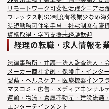
リモートワーク可
女性活躍
シニア活
フレックス制
SO制度有
残業少なめ
海
時短勤務可
住宅手当・社宅制度有
管
資格取得・学習支援
未経験歓迎
経理の転職・求人情報を
法律事務所・弁護士法人
監査法人・
メーカー
商社
金融・保険
IT・インタ
製薬・ヘルスケア・医療機器
インフ
マスコミ・広告・メディア
コンサル
運輸・物流・倉庫
不動産・建設
流通
エンターテインメント