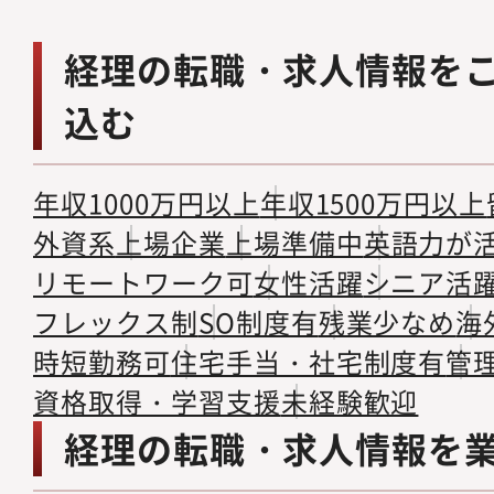
経理の転職・求人情報を
込む
年収1000万円以上
年収1500万円以上
外資系
上場企業
上場準備中
英語力が
リモートワーク可
女性活躍
シニア活
フレックス制
SO制度有
残業少なめ
海
時短勤務可
住宅手当・社宅制度有
管
資格取得・学習支援
未経験歓迎
経理の転職・求人情報を