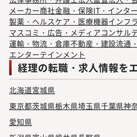
メーカー
商社
金融・保険
IT・インタ
製薬・ヘルスケア・医療機器
インフ
マスコミ・広告・メディア
コンサル
運輸・物流・倉庫
不動産・建設
流通
エンターテインメント
経理の転職・求人情報を
北海道
宮城県
東京都
茨城県
栃木県
埼玉県
千葉県
神
愛知県