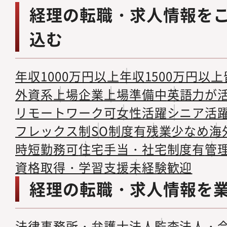
経理の転職・求人情報を
込む
年収1000万円以上
年収1500万円以上
外資系
上場企業
上場準備中
英語力が
リモートワーク可
女性活躍
シニア活
フレックス制
SO制度有
残業少なめ
海
時短勤務可
住宅手当・社宅制度有
管
資格取得・学習支援
未経験歓迎
経理の転職・求人情報を
法律事務所・弁護士法人
監査法人・