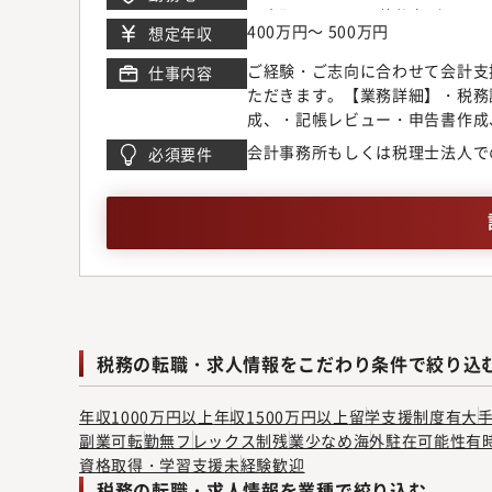
区本町1-12-7 三共仙台ビル6F
400万円～ 500万円
想定年収
ご経験・ご志向に合わせて会計支
仕事内容
ただきます。【業務詳細】・税務
成、・記帳レビュー・申告書作成
（8割）、あとはマネーフォワード、
会計事務所もしくは税理士法人で
必須要件
税務の転職・求人情報をこだわり条件で絞り込
年収1000万円以上
年収1500万円以上
留学支援制度有
大
副業可
転勤無
フレックス制
残業少なめ
海外駐在可能性有
資格取得・学習支援
未経験歓迎
税務の転職・求人情報を業種で絞り込む