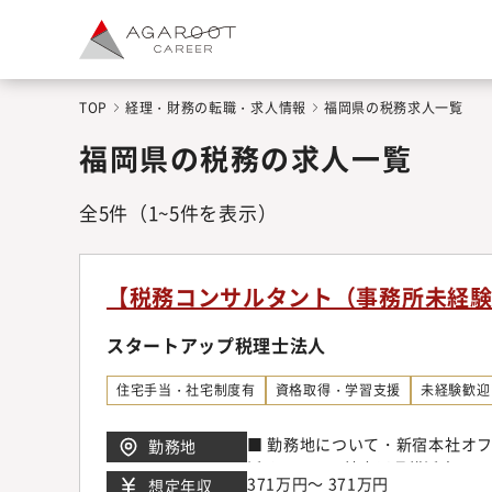
TOP
経理・財務の転職・求人情報
福岡県の税務求人一覧
福岡県の税務の求人一覧
全
5
件
（1~5件を表示）
【税務コンサルタント（事務所未経
スタートアップ税理士法人
住宅手当・社宅制度有
資格取得・学習支援
未経験歓迎
■ 勤務地について・新宿本社オフィス
勤務地
浜オフィス 神奈川県横浜市西区北
371万円～ 371万円
想定年収