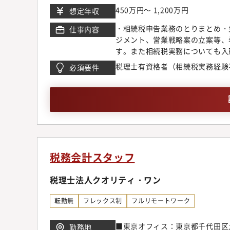
第一生命ビル22階池袋事務所東京都
450万円～ 1,200万円
想定年収
谷区道玄坂1-12-1 渋谷マークシ
センタービル9階千葉事務所千葉県
・相続税申告業務のとりまとめ・
仕事内容
浜市神奈川区鶴屋町2-23-2 T
ジメント、営業戦略案の立案等、
藤沢ビル3階大宮事務所埼玉県さい
す。また相続税実務についても入
知県名古屋市中区栄3-2-3 名古
務経験が少なくても問題ございま
税理士有資格者（相続税実務経験
必須要件
之島ビル13階京都事務所京都府京
際に独立されてからも業務提携を
務所兵庫県神戸市中央区小野柄通5
拠点を立ち上げる際の拠点長を目
区博多駅東1-13-6 いちご博
税務会計スタッフ
税理士法人クオリティ・ワン
転勤無
フレックス制
フルリモートワーク
■東京オフィス：東京都千代田区九
勤務地