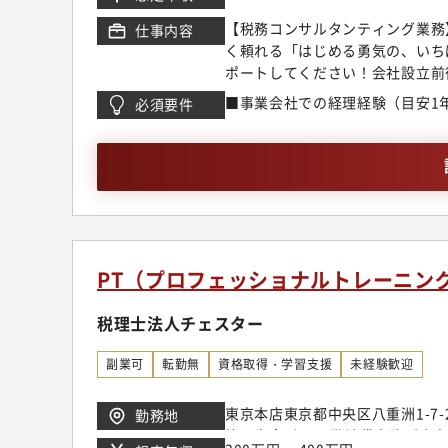
都中央区銀座6-13-16 ヒュ
２-９-３５ トウセン天神ビル４
【税務コンサルタンティング業務
仕事内容
■就業場所の変更の範囲業務状況
く頼れる「はじめる勇気の、いち
あります。ただし、原則として転
ポートしてください！会社設立前
え決定します。
寄り添い、私たちの想いのこもっ
■事業会社での経理経験（目安1
必須要件
して、以下の業務をお任せいたし
抱える様々な課題を解決に導くた
査・月次・年次決算作成・各種申
※クライアント対応は直接訪問のほ
ルなどに応じてお任せする業務を
び効率化施策の展開状況に応じて
サルティング領域の追加等）する
PT（プロフェッショナルトレーニン
税理士法人チェスター
副業可
転勤無
資格取得・学習支援
未経験歓迎
東京本店東京都中央区八重洲1-7-
勤務地
第一生命ビル22階池袋事務所東京都