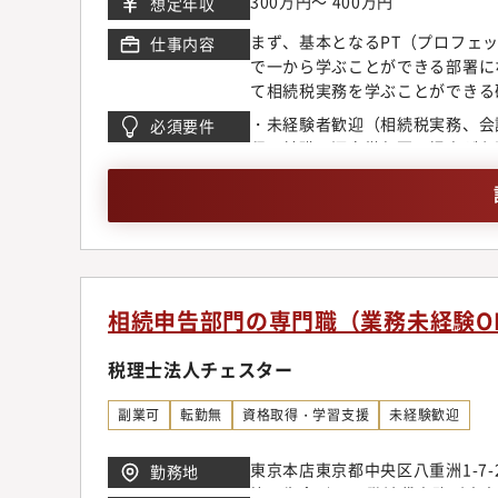
300万円～ 400万円
想定年収
谷区道玄坂1-12-1 渋谷マークシ
センタービル9階千葉事務所千葉県
まず、基本となるPT（プロフェ
仕事内容
浜市神奈川区鶴屋町2-23-2 T
で一から学ぶことができる部署に
藤沢ビル3階大宮事務所埼玉県さい
て相続税実務を学ぶことができる
知県名古屋市中区栄3-2-3 名古
ら始まり、財産評価の基礎（土地
・未経験者歓迎（相続税実務、会
必須要件
之島ビル13階京都事務所京都府京
他税務署提出書類の作成までを行
程で前職の源泉徴収票の提出が必
務所兵庫県神戸市中央区小野柄通5
き、さらに、実際の財産評価業務
区博多駅東1-13-6 いちご博
丁寧に指導いたします。税理士法
あり、申告書作成業務の品質や専
学ぶことで、一流の資産税のプロ
間は基本的に机上作業の習得を第
ありません。※一定期間（通常3
PT職卒業となり、顧客対応から
相続申告部門の専門職（業務未経験O
の評価基準をクリアしない場合に
れた時点で給与体系等も変更とな
税理士法人チェスター
副業可
転勤無
資格取得・学習支援
未経験歓迎
東京本店東京都中央区八重洲1-7-
勤務地
第一生命ビル22階池袋事務所東京都