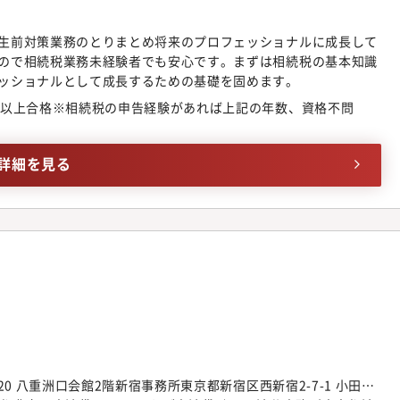
ティWEST22階立川事務所東京都立川市曙町2-38-5 立川ビジネス
船橋市本町2-1-1 船橋スクエア２１ 6階横浜事務所神奈川県横
生前対策業務のとりまとめ将来のプロフェッショナルに成長して
Sプラザビル5階湘南藤沢事務所神奈川県藤沢市南藤沢4-3 日本生命南
ので相続税業務未経験者でも安心です。まずは相続税の基本知識
たま市大宮区桜木町1-9-6 大宮センタービル2階名古屋事務所愛
ッショナルとして成長するための基礎を固めます。
屋日興證券ビル6階大阪事務所大阪府大阪市北区中之島2-2-2 大阪中
目以上合格※相続税の申告経験があれば上記の年数、資格不問
都市中京区笹屋町435 京都御池第一生命ビルディング 6階神戸事
-1-16 にっしんクリスタルビル8階福岡事務所福岡県福岡市博多
多イーストビル2階※ 勤務地はご希望に応じて選択していただけます。
詳細を見る
20 八重洲口会館2階新宿事務所東京都新宿区西新宿2-7-1 小田急