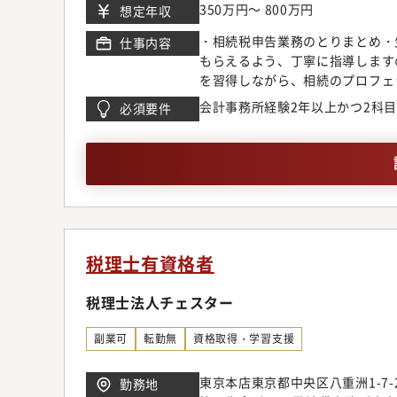
350万円～ 800万円
想定年収
谷区道玄坂1-12-1 渋谷マークシ
センタービル9階千葉事務所千葉県
・相続税申告業務のとりまとめ・
仕事内容
浜市神奈川区鶴屋町2-23-2 T
もらえるよう、丁寧に指導します
藤沢ビル3階大宮事務所埼玉県さい
を習得しながら、相続のプロフェ
知県名古屋市中区栄3-2-3 名古
会計事務所経験2年以上かつ2科
必須要件
之島ビル13階京都事務所京都府京
務所兵庫県神戸市中央区小野柄通5
区博多駅東1-13-6 いちご博
税理士有資格者
税理士法人チェスター
副業可
転勤無
資格取得・学習支援
東京本店東京都中央区八重洲1-7-
勤務地