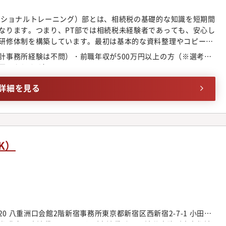
ティWEST22階立川事務所東京都立川市曙町2-38-5 立川ビジネス
船橋市本町2-1-1 船橋スクエア２１ 6階横浜事務所神奈川県横
ッショナルトレーニング）部とは、相続税の基礎的な知識を短期間
Sプラザビル5階湘南藤沢事務所神奈川県藤沢市南藤沢4-3 日本生命南
なります。つまり、PT部では相続税未経験者であっても、安心し
たま市大宮区桜木町1-9-6 大宮センタービル2階名古屋事務所愛
研修体制を構築しています。最初は基本的な資料整理やコピーか
屋日興證券ビル6階大阪事務所大阪府大阪市北区中之島2-2-2 大阪中
、非上場株式等）、相続税申告書の作成や遺産分割協議書、その
計事務所経験は不問）・前職年収が500万円以上の方（※選考課
都市中京区笹屋町435 京都御池第一生命ビルディング 6階神戸事
っていただきます。未経験の方向けの研修プログラムを受けて頂
要になります）
-1-16 にっしんクリスタルビル8階福岡事務所福岡県福岡市博多
を経験していただくことで、6カ月程度で独り立ちできるように
多イーストビル2階※ 勤務地はご希望に応じて選択していただけます。
人チェスターは相続税申告実績が税理士業界でもトップクラスで
詳細を見る
門性も非常に高く評価されております。その業務の流れを一から
フェッショナルへ成長する下地を作ることができます。※PT職の
一目標にしており、原則として顧客対応を行っていただくことは
～6カ月程度を予定）経過後、一定の評価基準をクリアすると、
申告書作成業務までを担当することができるようになります。一定
K）
は、引き続きPT職としてトレーニングが続きます。※部門配属さ
り、基本的には昇給します。
20 八重洲口会館2階新宿事務所東京都新宿区西新宿2-7-1 小田急
豊島区東池袋1-34-5 いちご東池袋ビル5F渋谷事務所東京都渋