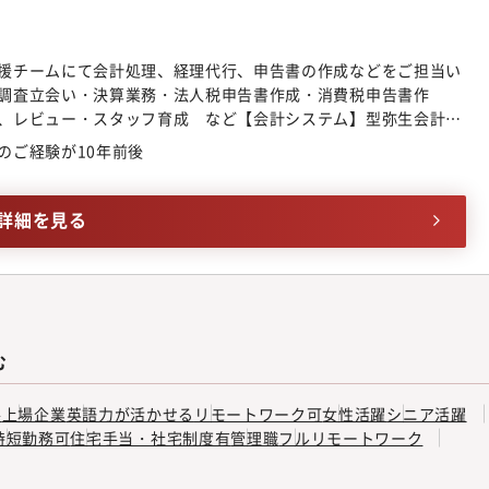
援チームにて会計処理、経理代行、申告書の作成などをご担当い
調査立会い・決算業務・法人税申告書作成・消費税申告書作
、レビュー・スタッフ育成 など【会計システム】型弥生会計
freeeなど
のご経験が10年前後
詳細を見る
む
手
上場企業
英語力が活かせる
リモートワーク可
女性活躍
シニア活躍
時短勤務可
住宅手当・社宅制度有
管理職
フルリモートワーク