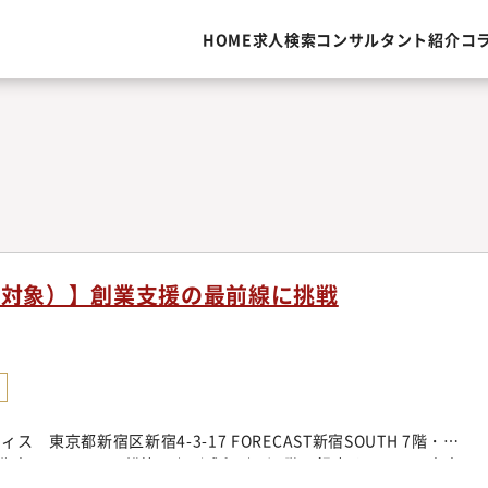
HOME
求人検索
コンサルタント紹介
コ
験対象）】創業支援の最前線に挑戦
 東京都新宿区新宿4-3-17 FORECAST新宿SOUTH 7階・横
幸2丁目3-19 日総第8ビル(成和ビル)4階・銀座オフィス 東京