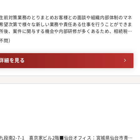
豊島区東池袋1-34-5 いちご東池袋ビル5F渋谷事務所東京都渋
ティWEST22階立川事務所東京都立川市曙町2-38-5 立川ビジネス
船橋市本町2-1-1 船橋スクエア２１ 6階横浜事務所神奈川県横
生前対策業務のとりまとめお客様との面談や組織内部体制のマネ
Sプラザビル5階湘南藤沢事務所神奈川県藤沢市南藤沢4-3 日本生命南
希望次第で様々な新しい業務や責任ある仕事を行うことができま
たま市大宮区桜木町1-9-6 大宮センタービル2階名古屋事務所愛
所後、案件に関与する機会や内部研修が多くあるため、相続税業
屋日興證券ビル6階大阪事務所大阪府大阪市北区中之島2-2-2 大阪中
せん。また、事務所としても独立志向の方を応援する社風で、実
不問）
都市中京区笹屋町435 京都御池第一生命ビルディング 6階神戸事
結んでいる方もいらっしゃいます。キャリアパスとして、新たに
-1-16 にっしんクリスタルビル8階福岡事務所福岡県福岡市博多
指すことも可能です。
多イーストビル2階※ 勤務地はご希望に応じて選択していただけます。
詳細を見る
段南2-7-1 喜京家ビル2階■仙台オフィス：宮城県仙台市青葉