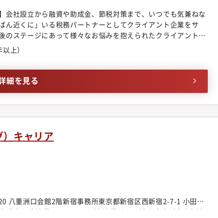
ーリック銀座ウォールビル6F・福岡オフィス 福岡県福岡市中央区大名
階※ 上記4店舗より、ご希望と会社状況を踏まえて決定します。
】会社設立から融資や助成金、節税対策まで、いつでも気兼ねな
やオフィスの新設・統廃合等により、勤務地を変更する可能性が
ばん近くに」いる税務パートナーとしてクライアント企業をサ
居を伴う異動の場合には本人の希望を最大限に尊重し、相談のう
後のステージにあって様々なお悩みを抱えられたクライアントに
たサービスを最前線で実行いただく『税務コンサルタント職』と
年以上）
ます。■仕事概要立ち上げ時期を中心としたクライアント企業が
めの税務・会計コンサルティング業務全般（業務領域）・巡回監
告書作成・記帳代行・会社設立相談・創業融資等の資金調達など
詳細を見る
か、WebやTelでのリモート対応もあります。※ご経験やスキ
調整します。■従事すべき業務の変更の範囲将来の業務改善およ
、月次決算等の事務的業務の縮小や、顧客対応業務の拡大（コン
可能性があります。
グ）キャリア
20 八重洲口会館2階新宿事務所東京都新宿区西新宿2-7-1 小田急
豊島区東池袋1-34-5 いちご東池袋ビル5F渋谷事務所東京都渋