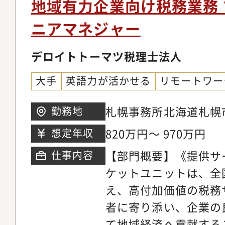
地域有力企業向け税務業務
ランニング＞・海外会
ニアマネジャー
の検討、税務DDの結
討）・立上げ支援・グ
デロイトトーマツ税理士法人
みスプランニングの企
大手
英語力が活かせる
リモートワー
への提案・策定した計
ロジェクトマネジメン
札幌事務所北海道札幌市
勤務地
応方針の案・実行＜ガ
2 札幌センタービル
820万円～ 970万円
想定年収
統括会社（シンガポー
ンブルク）の税務チー
【部門概要】《提供サ
仕事内容
の対応・文書化の管理
ケットユニットは、全
局の認識・税務調査サ
え、高付加価値の税務
験】・CFOなどマネ
者に寄り添い、企業の
ポーティングの機会・
て地域経済へ貢献する