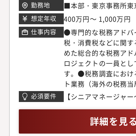
サービスの実現に関わ
■本部・東京事務所東
勤務地
ビスの会計・税務の検
丁目1番2号 東京ミッ
400万円～ 1,000万円
想定年収
広げることができるベ
三井タワー■大阪事務
●専門的な税務アドバ
仕事内容
ド感を体感できる経営
田町8番1号 大阪梅
税・消費税などに関す
への貢献
ス■名古屋事務所愛知
めた総合的な税務アド
丁目1番3号 JRゲー
ロジェクトの一員とし
所沖縄県那覇市おもろ
す。●税務調査におけ
ザ・テラスオフィス & 
ト業務（海外の税務当
する税務調査をサポー
【シニアマネージャー～
必須要件
税務当局への事前照会
Senior Manager～
の整理、照会文書の作
のいずれかの経験を有
詳細を見
などのサポート業務●
法律事務所や事業会社
正や税務行政の方向性