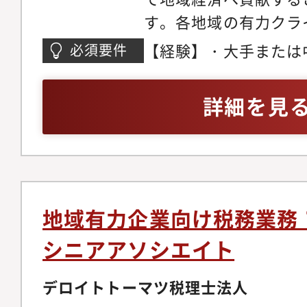
リシーの確立、改善な
す。各地域の有力クラ
の貢献・関与・税務部
人税申告、組織再編、
【経験】・大手または
必須要件
ス、各事業部への税務
法人向けサービスを中
人税務経験5年以上
構想・経済産業省・留
個人所得税・資産税、
詳細を見
の各団体との情報交換
援等の幅広いサービス
機会・ネイティブメン
【主な職務内容】法人
英語でのコミュニケー
ライアンス業務を中心
資金調達、グループ内
ルティングの経験を幅
わる論点ストラクチャ
主任（マネジャー）と
地域有力企業向け税務業務
ロール、および３～４
シニアアソシエイト
バーを牽引出来る方を
務のエキスパートとし
デロイトトーマツ税理士法人
サービス提供を行って