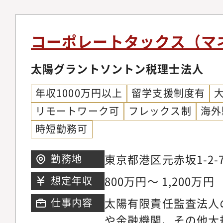
策、遺言書の作成。相
のサポートや、相続財
コーポレートタックス（マ
議や納税に関するアド
の作成、税務調査対応
太陽グラントソントン税理士法人
種サービスをワンスト
年収1000万円以上
留学支援制度有
らの知識・経験・行動
リモートワーク可
フレックス制
海外
することはもちろん、
時短勤務可
ジティブな影響を与え
を担える人材を求めて
東京都港区元赤坂1-2-
勤務地
務内容・各種税務申告
800万円～ 1,200万円
想定年収
（大規模法人、中堅・
等のハイネットワース
太陽有限責任監査法人
仕事内容
ンサルティング・組織
や金融機関、その他大