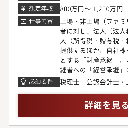
800万円～ 1,200万円
想定年収
上場・非上場（ファミ
仕事内容
者に対し、法人（法人
人（所得税・贈与税・
提供するほか、自社株
とする「財産承継」、
継者への「経営承継」
提供します。合併等の
税理士・公認会計士・
必須要件
業員持株会や財団法人
人に対する税務顧問・
対策、議決権対策のた
続・事業承継に関する
詳細を見
いった様々なソリュー
幅広い知識を身につけ
ナーの生前に相続税額