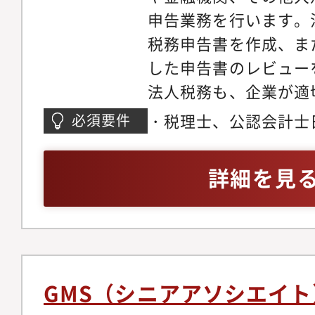
申告業務を行います。
税務申告書を作成、ま
した申告書のレビュー
法人税務も、企業が適
家のサポートが必須で
・税理士、公認会計士
必須要件
ループ通算制度、各種
る税務顧問・申告業務
な税務に係るアドバイ
ンサルティング、国際
詳細を見
正な租税計画の策案・
に関する実務経験
内の税務問題に留まら
務・会計監査・国際税
と経験が必要です。・
M&A・事業再編等に
GMS（シニアアソシエイト
事労務に係る各種DD