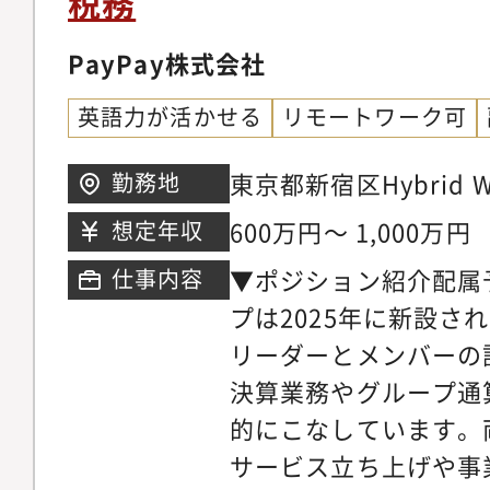
税務
計算? 個人所得税に関
手国の税務インパクト
ンストップでの税務コ
PayPay株式会社
提供します。補足：コ
英語力が活かせる
リモートワーク可
（日系大規模法人、外
た英語×税務を活かし
東京都新宿区Hybrid W
勤務地
能。また、特にインバ
自宅またはサテライト
600万円～ 1,000万円
想定年収
が多くあり租税条約、
ワーク）※所属組織の
▼ポジション紹介配属
仕事内容
ど複雑な税務実務にあ
に応じて出社／リモー
プは2025年に新設さ
その他クロスボーダー
テライトオフィス使用
リーダーとメンバーの
ネーション業務、タッ
ルールに順じます。
決算業務やグループ通
など、国際税務アドバ
的にこなしています。両
機会があります。自ら
サービス立ち上げや事
クライアントに貢献す