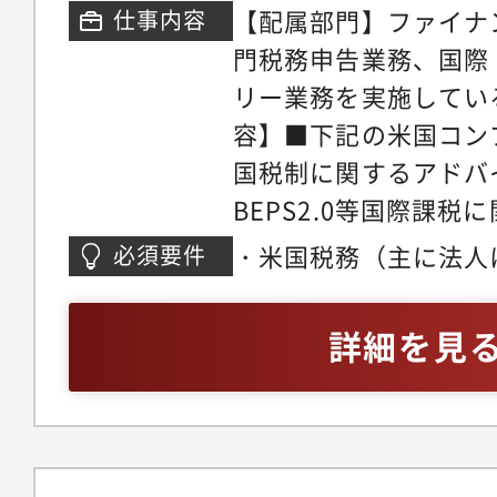
が浸透しています。
【配属部門】ファイナ
仕事内容
長をサポートすること
門税務申告業務、国際
もに成長できる、経営
リー業務を実施してい
ナーとなることができ
容】■下記の米国コン
内容は以下となります
国税制に関するアドバ
ビス国内企業に対して
BEPS2.0等国際課
ングおよびコンプライ
業務について、パート
供します・法人に係る
・米国税務（主に法人
必須要件
ントサービスに関与～・米国
人税・消費税・法人地
税）の実務経験３年～
Intermediary制度
はレビュー・組織再編
ティブ）、英語（ビジ
詳細を見
1042/1042-S）～・
グ・グループ通算制度
ル）・米国公認会計士
報告～・米国連邦税申
存法対応支援・税務
格者
告、Protective r
等■個人所得税・資産
して、チーム内の部下
ナーの所得税・贈与税