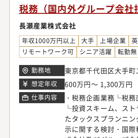
監督■クライアント管
サルティング・経営承
税務（国内外グループ会社
求書の発行等
ポジションの魅力/他
長瀬産業株式会社
ト トーマツグループ
多様な経験を保有する
年収1000万円以上
大手
上場企業
自身のスキルや知見を
リモートワーク可
シニア活躍
転勤無
す。・地元の有力企業
であり、地域経済への
東京都千代田区大手町二
勤務地
す。・比較的ワークラ
ワー
600万円～ 1,300万円
想定年収
すく、リモートと出社
・税務企画業務└税務
仕事内容
が浸透しています。【
└投資スキーム、スト
個々人のスキルを見な
たタックスプランニン
い業務を任せたり、次
示に関する検討・国際
をご用意します。幅の