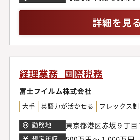
研鑽につながります。
す。優遇措置は、脱炭
抗のない方で、以下の
されており、社内基準
トラルの実現）・デジ
5年程度お持ちの方・
詳細を見
参加することが可能で
メーション・経済安全
務・税務コンサルティ
やビジネスに関する情
の解決のために政府が
おける定量分析・公認
連携を円滑にすること
す。Gi3は業務の実施
な経験はなくとも構い
自由度が比較的高く、
府に、政府の声を民間
語を使っての業務に抵
も育児休業等の取得が
しています。施策の有
積極的に英語を活用さ
経理業務_国際税務
り）。税理士試験休暇
は、社会課題・優遇措
ます。・在宅勤務が比
見を掛け算することが重
富士フイルム株式会社
生活のバランスを取り
トの他ビジネス、また
大手
英語力が活かせる
フレックス制
ステップのキャリア】S
と連携しながら、日本
部署名：ファミリーコ
の解決に貢献します。
東京都港区赤坂９丁目
勤務地
制に関するアドバイザ
500万円～ 1,000万円
想定年収