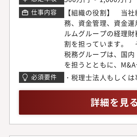
控除・助成金などのCredi
【組織の役割】 当社
仕事内容
援・クライアントの税
務、資金管理、資金運
の策定・国際税務プラ
ルムグループの経理財
経営に課題を抱えてい
割を担っています。 
制の適応などをクライ
税務グループは、国内
る、社会にインパクト
を担うとともに、M&
です。【この職種の魅
戦略・事業戦略を税務
的な目標に向けた舵取
・税理士法人もしくは
必須要件
てサポートしています
チ（優遇措置と規制）
経験（3年以上）・ビ
税務グループで、国際
ことは知られた話です
（英語での打ち合わせ
詳細を見
きます。＜具体的には
メ（優遇措置）に焦点
対応・税務調査対応・B
います。優遇措置のラ
社における税務問題対
置創設」・D「措置施