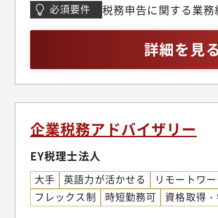
でサポートする役割を
織やメンバーにもポジ
税務申告に関する業務
必須要件
務チームの新設に伴い
る、次世代のリーダー
下記を複数満たす方・
ます。税法の不明点等
います。
計や税務に関するPJ
詳細を見
確認しながら業務を進
なことにチャレンジす
な業務内容税務調査対
申告・税効果会計社
ご経験に応じて下記業
す研究開発税制適用の
企業税務アドバイザリー
たっての業務プロセス構築
対応などの国際税務領
EY税理士法人
は最大半年程度、週に
大手
英語力が活かせる
リモートワー
社が発生をしますので
フレックス制
時短勤務可
資格取得・
方▼このポジションで働く