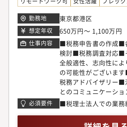
リモートワーク可
女性活躍
フレック
介】・入社5年間は、
税務業務のプロフェッ
東京都港区
勤務地
きます。その後は、能
650万円～ 1,100万円
想定年収
などの道もあります。
■税務申告書の作成■
仕事内容
検討■税務調査対応■
全般適性、志向性によ
の可能性がございます
税務アドバイザリー■
とのコミュニケーショ
成（マスターファイル
■税理士法人での業務経
必須要件
イルの作成等）■海外
業会社での税務業務経
国際税務アドバイザリ
業務・税金計算の実務
詳細を見