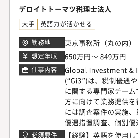
力・特徴】国外資産を
（自社翻訳ソフトあり）
デロイトトーマツ税理士法人
際結婚の増加、日本へ
挿入、レポート作成 等
大手
英語力が活かせる
増加など、人やモノの
成、関数 等◆PPT
拡大するでしょう。こ
東京事務所（丸の内）
勤務地
に複雑となり税務専門
650万円～ 849万円
想定年収
する分野です。大型案
様々なサイズの案件に
Global Investment & 
仕事内容
す。・今後拡大してい
(“Gi3”)は、税制優
チームです。そのため
に関する専門家チーム
成長の初期段階から関
方に向けて業務提供を
とが可能です。・弁護
には調査案件の実施、
と連携して仕事を進め
優遇措置調査、個別優
務以外の分野の知見も
ト、制度改正要望サポ
【経験】英語を使用し
必須要件