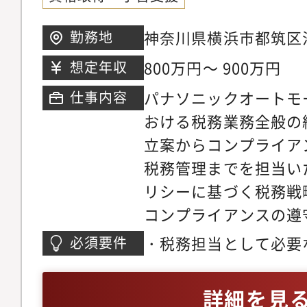
神奈川県横浜市都筑区池
勤務地
800万円～ 900万円
想定年収
パナソニックオートモ
仕事内容
おける税務業務全般の
立案からコンプライア
税務管理までを担当い
リシーに基づく税務戦
コンプライアンスの遵
への啓蒙・税務申告業
・税務担当として必要
必須要件
税法改正への対応・移
する方・税務業務経験
把握と予防策の立案・
査・移転価格対応など）
詳細を見