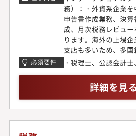
験合格に向けた勉強に
務）：・外資系企業を
主の源泉徴収義務を含
容：以下のような税務
申告書作成業務、決算
よび準確定申告書の作
調書の作成にかかわる
成、月次税務レビュー
をめぐる出張先・出向
本の関連会社に赴任す
ります。海外の上場企
施設にかかわるリスク
税の申告書・租税条約
支店も多いため、多国
向先の国における税務
作成? 日本で個人事
過程における税務アド
～ その他、世界各国
・税理士、公認会計士
必須要件
行、給与計算、所得税
とも多いです。また、
会保険について英語で
経験を有する者・外資
請届出書などの作成?
は、海外への所得移転
ン
人に対する税務顧問・
詳細を見
本人の所得税の申告書
複雑な税制が設けられ
税務コンサルティング
債務調書などの作成?
けの質の高い税務申告
など株式報酬に関する
日投資の際の国内法や
スアップを伴う給与計
サルティング業務を実
時金の申請? 会社と
ロスボーダー取引の場