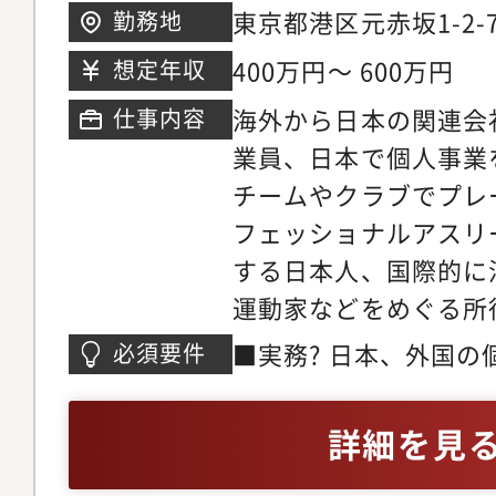
ルやクライアントサー
東京都港区元赤坂1-2-
勤務地
時に、時差や文化・価
400万円～ 600万円
想定年収
た時間の使い方や必要
海外から日本の関連会
仕事内容
スピードの感覚を養い
業員、日本で個人事業
おける各種申告納税期
チームやクラブでプレ
部期限の関係上毎月・
フェッショナルアスリ
業務がありますが、基
する日本人、国際的に
期の区分はなく自らの
運動家などをめぐる所
事です。また、基本的
を中心に、税務申告書
ライン会議・電話で仕
■実務? 日本、外国
必須要件
作成と提出、納税の代
モートワークに適して
作成した経験および知
国税額控除・租税条約
ため、年を通じて税理
者に関する人事・給与
詳細を見
働社会保険・社会保障
強にも励めます。業務
迎）■語学力（英語）
帳代行、グロスアップ