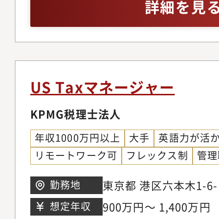
キル】・Excel、Word
詳細を見
資産税サービス・企業
援等の幅広いサービス
的スキルがあれば尚可
与税・相続税申告及び
【主な職務内容】クラ
営承継アドバイス 等
添う主治医としての立
他法人との違い】・将
務だけでなく、様々な
採用であるため、実力
をサポートしていただ
US Taxマネージャー
ナーや所長への道が開
営承継サポート、個人
イト トーマツグルー
アドバイスを通じて、
KPMG税理士法人
見・多様な経験を保有
談相手になることを目
年収1000万円以上
大手
英語力が活
し、ご自身のスキルや
また、デロイト トー
リモートワーク可
フレックス制
管理
ります。・地元の有力
計士、コンサルタント
中心であり、地域経済
携して業務提供する機
東京都 港区六本木1-
勤務地
す。・比較的ワークラ
ライアントは、ベンチ
12階
900万円～ 1,400万円
想定年収
すく、リモートと出社
まで規模も業種も様々