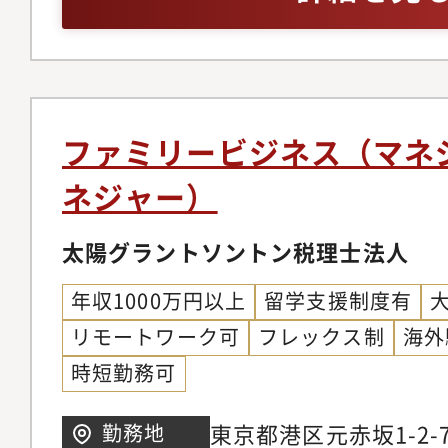
えた実効税率改善施策
点以上）・大学・大学
セスの標準化・効率化
開・税務組織のマネジ
び業務配分管理・グロ
州・中国・アジア）と
ファミリービジネス（マネ
ネジャー）
太陽グラントソントン税理士法人
年収1000万円以上
留学支援制度有
リモートワーク可
フレックス制
海外
時短勤務可
東京都港区元赤坂1-2-
勤務地