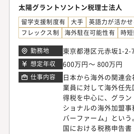
行に際して、税効果の
太陽グラントソントン税理士法人
ストラクチャリング業
留学支援制度有
大手
英語力が活かせ
務内容・各種税務申告
フレックス制
海外駐在可能性有
時短
（大規模法人、中堅・
業）・各種法人向けコ
東京都港区元赤坂1-2-
勤務地
税務コンサルティング
600万円～ 800万円
想定年収
関する税務デューデリ
日本から海外の関連会
仕事内容
トラクチャリングに関
業員に対して海外任先
リー業務（クロスボー
得税を中心に、グラン
ショナルの海外加盟事
バーファーム」という
国における税務申告書