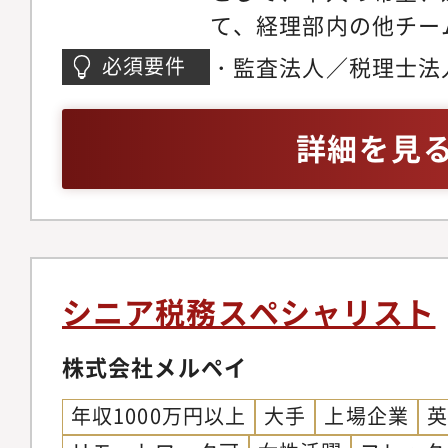
て、経理部内の他チー
企業から構成された
海外駐在員など、幅広
創業以来、蓄積してき
・監査法人／税理士法
必須要件
頂く可能性があります
かして事業を多角化し
の税務/経理業務の実
示】・法人税・消費税
ディカル、CDMO、
詳細を見
（国際会計基準の決算
の事業拡大を継続し、
（グローバル・ミニマ
機能材料）、イメージ
外国税額控除等）に関
長を遂げています。※
係る海外グループ会社
ホールディングスへ出
の推進・サポート・税
シニア税務スペシャリスト
関する企画業務・タッ
務戦略）の立案・実行
株式会社メルペイ
に関する税務分析・グ
年収1000万円以上
大手
上場企業
ス態勢の強化・税務調