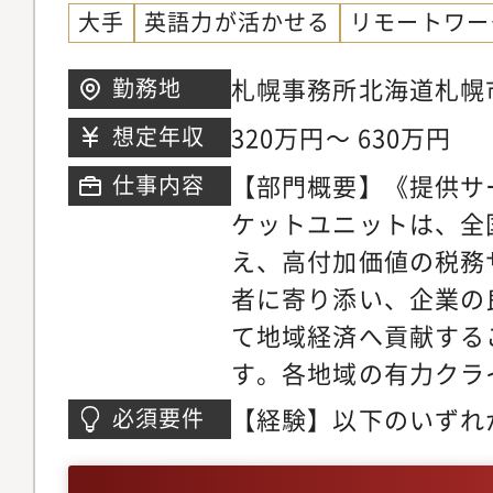
大手
英語力が活かせる
リモートワー
フバランスを取りやす
ハイブリッドワークが
札幌事務所北海道札幌市
勤務地
の組織拡大に応じて将
2 札幌センタービル
320万円～ 630万円
想定年収
ています。Uターンや
る方にもお勧めできる
【部門概要】《提供サ
仕事内容
務内容】■法人総合税
ケットユニットは、全
対して、税務のコンサ
え、高付加価値の税務
プライアンス業務を幅
者に寄り添い、企業の
に係る全般的な税務相
て地域経済へ貢献する
法人地方税の申告書作
す。各地域の有力クラ
織再編税務コンサルテ
人税申告、組織再編、
【経験】以下のいずれ
必須要件
制度導入支援・電子帳
法人向けサービスを中
経験1年以上・税理士
務デューデリジェン
個人所得税・資産税、