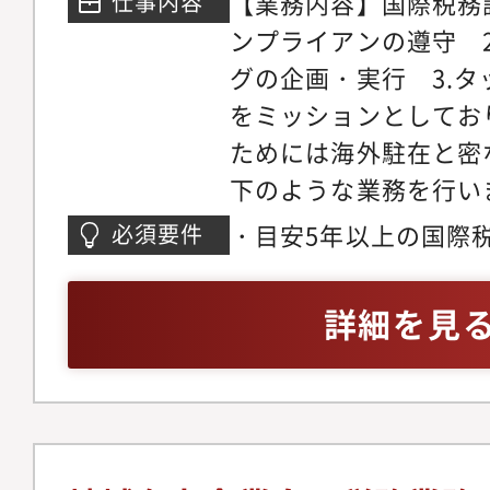
【業務内容】国際税務
仕事内容
ンプライアンの遵守 
グの企画・実行 3.
をミッションとしてお
ためには海外駐在と密
下のような業務を行い
＞・本社連結決算にお
・目安5年以上の国際
必須要件
務規定の確認・本邦タ
TOEIC SCORE 80
のコンプライアンス対
詳細を見
BEPS文書作成のため
（ローカルファイル、
CbCRなど）・デジ
コンプライアンス対応
対応・税務調査対応、