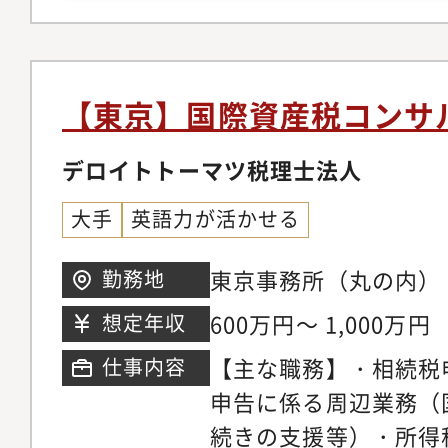
はアドバイザリー業務
アントや政府機関をサ
②国税当局での実務経
ループ通算制度（連結
記のような専門的な税
入サポート、税務アド
の経験がある方、また
【東京】国際資産税コンサ
業務プロセスの構築・
日本語 ビジネスレベル
化（電子帳簿保存法対
デロイトトーマツ税理士法人
●Microsoft Excel・
業務●組織再編・事業
使用経験【シニア～スタッフ
大手
英語力が活かせる
る税務アドバイザリー
Staff】Must・以
ン対策税制に関する税
方①会計事務所や事業
東京事務所（丸の内）
勤務地
●税務申告書レビュー
成又はアドバイザリー
600万円～ 1,000万円
想定年収
場企業でのオンサイト
国税当局での実務経験
【主な職務】・相続税
仕事内容
解釈を勉強したい方●
申告に係る周辺業務（
●英語 意欲があること●Mi
続きの支援等）・所得
Word・PowerPoi