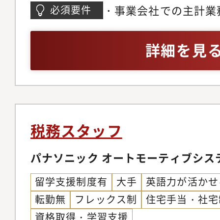
務）・原価管理（会計
・事業会社での主計業
必須要件
投資・社債・資本・特
別表作成を含む）を3
理・新規ビジネス・研
告業務の経験を3年以上・
詳細を見
務対応・予算・実績管
理方針・規定の検討・
券報告書作成および株
告および税務調査対応
計・税務対応および助
税務スタッフ
向けた横断施策の推進
税務面でのサポートお
パナソニック オートモーティブシス
ジェクト対応※グロー
留学支援制度有
大手
英語力が活かせ
会計業務を通じて、経
転勤無
フレックス制
住宅手当・社宅
の両立が可能なポジシ
資格取得・学習支援