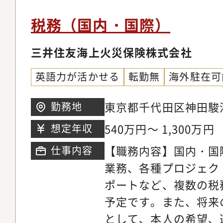
おける税務論点対応、
A「制度改正」から成
PMI活動■経理部組織
ステージに、民間事業
税務（国内・国際）
務グループ：20名程
点での「Do」、及び
ローバルかつ幅広い事
三井住友海上火災保険株式会社
での「Act」に関与し
経験することで、事業
トの他ビジネス、また
英語力が活かせる
転勤無
海外駐在可
性を高めることができ
と連携しながら、政府
は税務業務だけでなく
つ存在として、双方に
東京都千代田区神田駿河
勤務地
係・決算等の分野で幅
ます。【次ステップの
540万円～ 1,300万円
想定年収
可能です。【当社の概
【職務内容】国内・国
仕事内容
は、コア事業であるフ
業務、各種プロジェク
中、これまでに培って
ポートなど、複数の税
業の多角化により事業
予定です。また、将来
した。現在では、海外
として、本人の希望、
60%、ワールドワイド