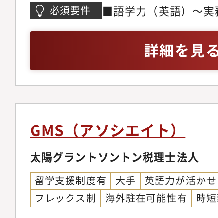
どの作成と提出および
■語学力（英語）～実
必須要件
ネートし、国内外にお
のある方■実務～ 日
国税額控除・租税条約
を作成する経験および
詳細を見
保障協定・在留資格・
たは海外の会計事務所
座の開設・国際送金な
業、役所などで上記業
野にわたって横断的・
部を4年以上経験して
業の海外進出を支援す
もクライアントからの
ただける方を求めてい
は、クライアントの目
GMS（アソシエイト）
パートナーのもとでグ
動的・独立自律的に働
ネーションの経験を積
太陽グラントソントン税理士法人
始まります。クライア
留学支援制度有
大手
英語力が活かせ
ファームとのコミュニ
フレックス制
海外駐在可能性有
時短
だくことで自らのコミ