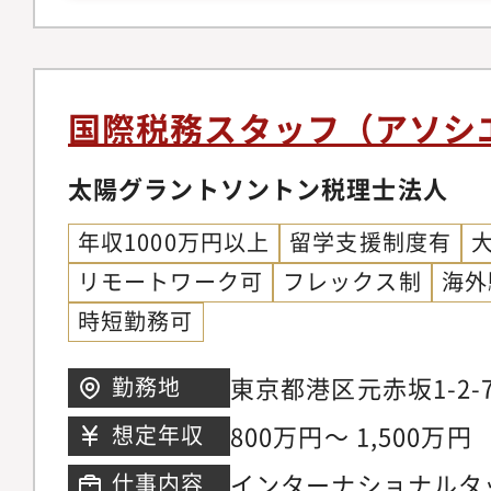
コーディネーションに
英訳・翻訳ツールを駆
確認などにかかわる横
本から海外に出張・出
英語で電子メールを交
一緒に取り組んでいた
出張先・出向先の国に
す。アソシエイトとし
課税関係および社会保
国際税務スタッフ（アソシ
イトやマネジャーのも
保険の適用の確認～ 
申告書・申請届出書・
太陽グラントソントン税理士法人
先・出向先の国におけ
帳代行・給与計算を中
などの計算、経済的利
年収1000万円以上
留学支援制度有
いただくことから始ま
確認、税務申告書の作
リモートワーク可
フレックス制
海外
や海外関係者とのコミ
海外メンバーファーム
時短勤務可
いただくことで自らの
記役員・従業員につい
トラブルシューティン
赴任期間満了による出
東京都港区元赤坂1-2-
勤務地
に、時間の使い方や力
外メンバーファームと
800万円～ 1,500万円
想定年収
います。1月から3月
役員・従業員に対して
月から12月までは閑
インターナショナルタ
仕事内容
賞与の支払いを行って