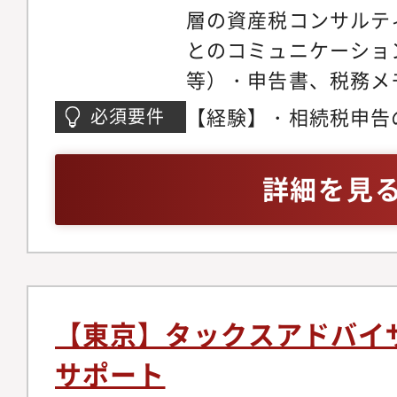
層の資産税コンサルテ
Staff】MUST・以
とのコミュニケーショ
①会計事務所や事業会
等）・申告書、税務メ
又はアドバイザリー業
ビュー・営業目的での
【経験】・相続税申告
必須要件
税当局での実務経験が
管理業務・海外メンバ
ンサルティング実務経
の大手企業の国内税務
ニケーション・国内法
上）・クライアント窓
ザリー業務に興味があ
詳細を見
スキーム構築※上記申
用した業務経験がある
ジネスに興味を持ち、
業務については、クラ
い場合でも可【資格】
る意欲がある方●日本
外国籍である・資産が
（相続税、所得税、法
語 意欲があること●Micro
が絡む申告・コンサル
必須）【英語力】英語
Word・PowerPoin
チームでの主な業務範
お持ちの方※TOEIC
【東京】タックスアドバイ
力に自信のない方でも
基準により750点を
サポート
件でご活躍いただけま
頻度：案件により英語