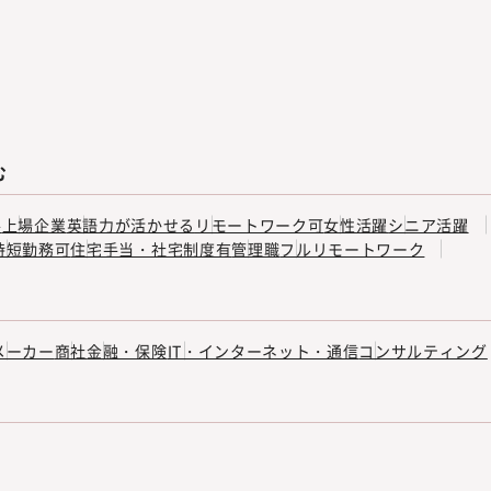
む
手
上場企業
英語力が活かせる
リモートワーク可
女性活躍
シニア活躍
時短勤務可
住宅手当・社宅制度有
管理職
フルリモートワーク
メーカー
商社
金融・保険
IT・インターネット・通信
コンサルティング