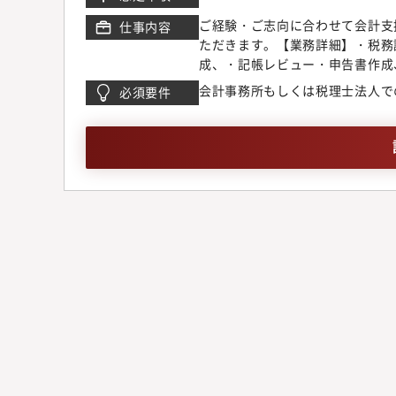
ご経験・ご志向に合わせて会計支
仕事内容
ただきます。【業務詳細】・税務
成、・記帳レビュー・申告書作成
（8割）、あとはマネーフォワード、
会計事務所もしくは税理士法人で
必須要件