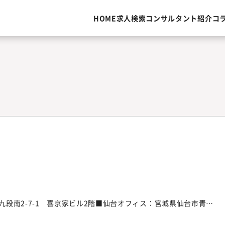
HOME
求人検索
コンサルタント紹介
コ
段南2-7-1 喜京家ビル2階■仙台オフィス：宮城県仙台市青葉