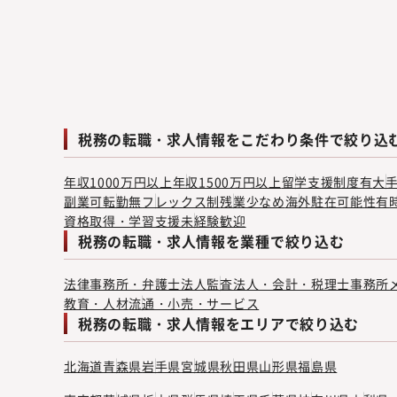
税務の転職・求人情報をこだわり条件で絞り込
年収1000万円以上
年収1500万円以上
留学支援制度有
大
副業可
転勤無
フレックス制
残業少なめ
海外駐在可能性有
資格取得・学習支援
未経験歓迎
税務の転職・求人情報を業種で絞り込む
法律事務所・弁護士法人
監査法人・会計・税理士事務所
教育・人材
流通・小売・サービス
税務の転職・求人情報をエリアで絞り込む
北海道
青森県
岩手県
宮城県
秋田県
山形県
福島県