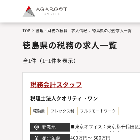
TOP
経理・財務の転職・求人情報
徳島県の税務求人一覧
徳島県の税務の求人一覧
全
1
件
（1~1件を表示）
税務会計スタッフ
税理士法人クオリティ・ワン
転勤無
フレックス制
フルリモートワーク
■東京オフィス：東京都千代田区九
勤務地
区本町1-12-7 三共仙台ビル6F
400万円～ 500万円
想定年収