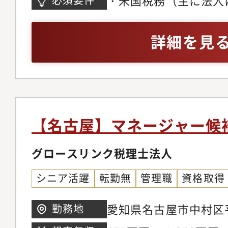
・米国税務（主に法人
ントサービスに関与～・米国
制度導入支援・電子帳
税）の実務経験３年～
Intermediary制度
務デューデリジェン
ティブ）、英語（ビジ
詳細を見
1042/1042-S）～・
資産税サービス・企業
ル）・米国公認会計士
報告～・米国連邦税申
与税・相続税申告及び
格者
告、Protective r
営承継アドバイス 等
して、チーム内の部下
他法人との違い】・将
監督■クライアント管
採用であるため、実力
【名古屋】マネージャー候
求書の発行等
ナーや所長への道が開
グロースリンク税理士法人
イト トーマツグルー
見・多様な経験を保有
シニア活躍
転勤無
管理職
資格取得
し、ご自身のスキルや
ります。・地元の有力
愛知県名古屋市中村区
勤務地
中心であり、地域経済
12 グローバルゲート