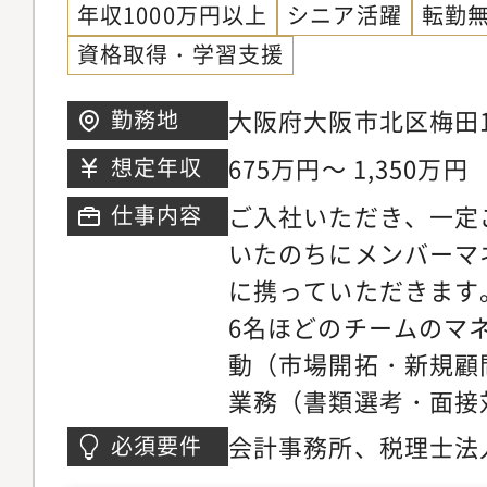
年収1000万円以上
シニア活躍
転勤
しております。事務所
資格取得・学習支援
約半数が医療系となっ
中で「一般事業部」と
大阪府大阪市北区梅田1-
勤務地
分かれておりますが、
ルディング15階
675万円～ 1,350万円
想定年収
と采配で決定しますの
ご入社いただき、一定
仕事内容
ばお申し付けください
いたのちにメンバーマ
に携っていただきます
6名ほどのチームのマ
動（市場開拓・新規顧
業務（書類選考・面接
等）・税務顧問（記帳
会計事務所、税理士法
必須要件
相談、決算対策、経営
クライアントワークの