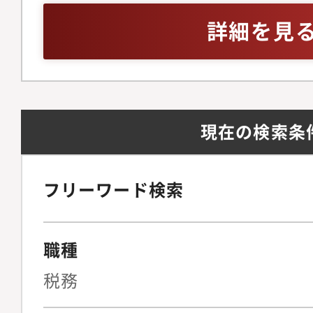
ングなど）・起業家支
詳細を見
ト、事業計画作成、金
など）・相続、事業承
続税額試算、財産承継
織活性化支援、企業格
現在の検索条
他（セミナーや異業種
等の運営）※税務顧問
入力作業や記帳業務は
フリーワード検索
ざいますが、ほとんど
しております。事務所
職種
約半数が医療系となっ
中で「一般事業部」と
税務
分かれておりますが、