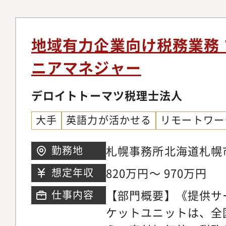
CbCRなど）・デジ
コンプライアンス対応
対応・税務調査対応、
地域有力企業向け税務業務
ランニング＞・海外会
ニアマネジャー
の検討、税務DDの結
討）・立上げ支援・グ
デロイトトーマツ税理士法人
みスプランニングの企
大手
英語力が活かせる
リモートワー
への提案・策定した計
ロジェクトマネジメン
札幌事務所北海道札幌市
勤務地
応方針の案・実行＜ガ
2 札幌センタービル
820万円～ 970万円
想定年収
統括会社（シンガポー
ンブルク）の税務チー
【部門概要】《提供サ
仕事内容
の対応・文書化の管理
ケットユニットは、全
局の認識・税務調査サ