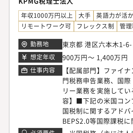
バーを牽引出来る方を
KPMG税理士法人
務のエキスパートとし
年収1000万円以上
大手
英語力が活
サービス提供を行って
リモートワーク可
フレックス制
管理
フバランスを取りやす
ハイブリッドワークが
東京都 港区六本木1-
勤務地
の組織拡大に応じて将
12階
900万円～ 1,400万円
想定年収
ています。Uターンや
【配属部門】ファイナ
仕事内容
る方にもお勧めできる
門税務申告業務、国際
務内容】■法人総合税
リー業務を実施してい
対して、税務のコンサ
容】■下記の米国コン
プライアンス業務を幅
国税制に関するアドバ
に係る全般的な税務相
BEPS2.0等国際課
法人地方税の申告書作
業務について、パート
織再編税務コンサルテ
必須要件