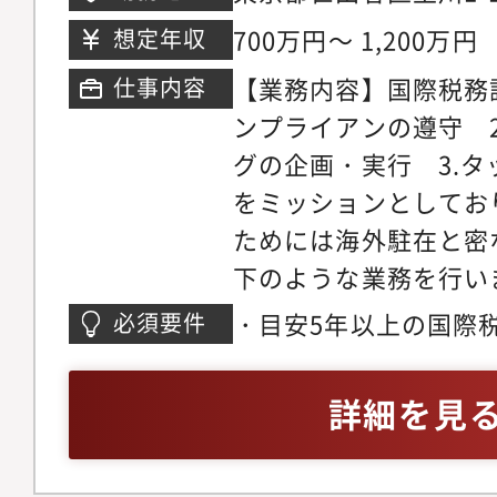
ウス
700万円～ 1,200万円
想定年収
【業務内容】国際税務
仕事内容
ンプライアンの遵守 
グの企画・実行 3.
をミッションとしてお
ためには海外駐在と密
下のような業務を行い
＞・本社連結決算にお
・目安5年以上の国際
必須要件
務規定の確認・本邦タ
TOEIC SCORE 80
のコンプライアンス対
詳細を見
BEPS文書作成のため
（ローカルファイル、