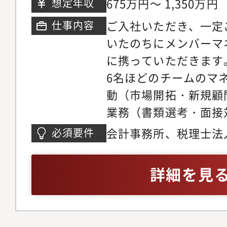
675万円～ 1,350万円
想定年収
す。・比較的ワークラ
ご入社いただき、一定
仕事内容
すく、リモートと出社
いたのちにメンバーマ
が浸透しています。
に携っていただきます
6名ほどのチームのマ
動（市場開拓・新規顧
業務（書類選考・面接
等）・税務顧問（記帳
会計事務所、税理士法
必須要件
相談、決算対策、経営
ングなど）・起業家支
詳細を見
ト、事業計画作成、金
など）・相続、事業承
続税額試算、財産承継