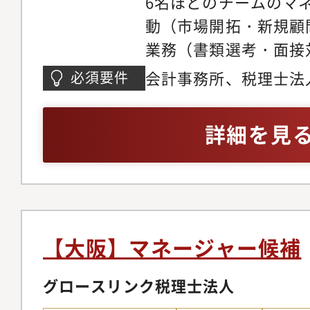
6名ほどのチームのマ
動（市場開拓・新規顧
業務（書類選考・面接
等）・税務顧問（記帳
会計事務所、税理士法
必須要件
相談、決算対策、経営
ングなど）・起業家支
詳細を見
ト、事業計画作成、金
など）・相続、事業承
続税額試算、財産承継
織活性化支援、企業格
他（セミナーや異業種
【大阪】マネージャー候補
等の運営）※税務顧問
入力作業や記帳業務は
グロースリンク税理士法人
ざいますが、ほとんど