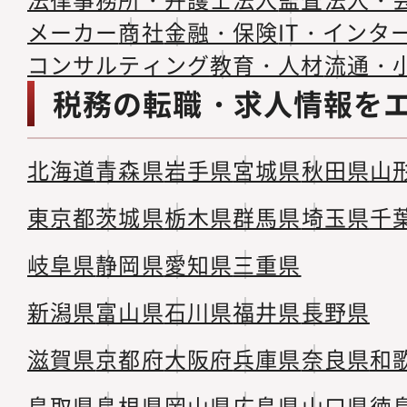
メーカー
商社
金融・保険
IT・インタ
コンサルティング
教育・人材
流通・
税務の転職・求人情報を
北海道
青森県
岩手県
宮城県
秋田県
山
東京都
茨城県
栃木県
群馬県
埼玉県
千
岐阜県
静岡県
愛知県
三重県
新潟県
富山県
石川県
福井県
長野県
滋賀県
京都府
大阪府
兵庫県
奈良県
和
鳥取県
島根県
岡山県
広島県
山口県
徳