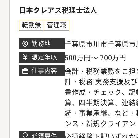
日本クレアス税理士法人
転勤無
管理職
千葉県市川市千葉県市川市
勤務地
カイ本八幡ビル2階
500万円～ 700万円
想定年収
会計・税務業務をご担
仕事内容
計・税務 実務支援及
書作成・チェック、記
算、四半期決算、連結
続・事業承継、など・
ンス・新規クライアン
材育成※ご経験や能力
必須経験下記いずれか
必須要件