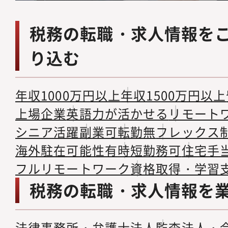
税務の転職・求人情報を
り込む
年収1000万円以上
年収1500万円以上
上場企業
英語力が活かせる
リモート
シニア活躍
副業可
転勤無
フレックス
海外駐在可能性有
時短勤務可
住宅手
フルリモートワーク
資格取得・学習
税務の転職・求人情報を
法律事務所・弁護士法人
監査法人・