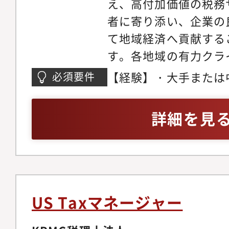
え、高付加価値の税務
験】・CFOなどマネ
者に寄り添い、企業の
ポーティングの機会・
て地域経済へ貢献する
リシーの確立、改善な
す。各地域の有力クラ
の貢献・関与・税務部
人税申告、組織再編、
【経験】・大手または
必須要件
ス、各事業部への税務
法人向けサービスを中
人税務経験5年以上
構想・経済産業省・留
個人所得税・資産税、
詳細を見
の各団体との情報交換
援等の幅広いサービス
機会・ネイティブメン
【主な職務内容】法人
英語でのコミュニケー
ライアンス業務を中心
資金調達、グループ内
ルティングの経験を幅
わる論点ストラクチャ
主任（マネジャー）と
US Taxマネージャー
ロール、および３～４