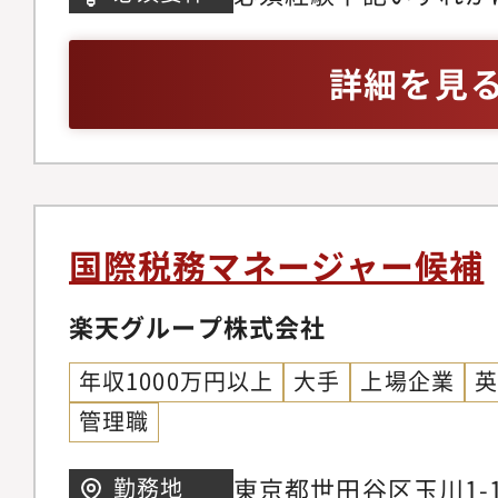
異なります。
務所等での実務経験が
理・会計部門での実務
詳細を見
須スキル・税務申告書
国際税務マネージャー候補
楽天グループ株式会社
年収1000万円以上
大手
上場企業
管理職
東京都世田谷区玉川1-1
勤務地