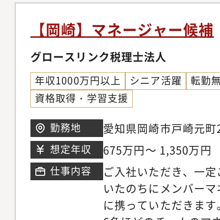
織活性化支援、企業格
他（セミナーや異業種
【岡崎】マネージャー候補
等の運営）※税務顧問
入力作業や記帳業務は
グロースリンク税理士法人
ざいますが、ほとんど
年収1000万円以上
シニア活躍
転勤
しております。事務所
資格取得・学習支援
約半数が医療系となっ
中で「一般事業部」と
愛知県岡崎市戸崎元町2-5 
勤務地
分かれておりますが、
675万円～ 1,350万円
想定年収
と采配で決定しますの
ご入社いただき、一定
仕事内容
ばお申し付けください
いたのちにメンバーマ
に携っていただきます