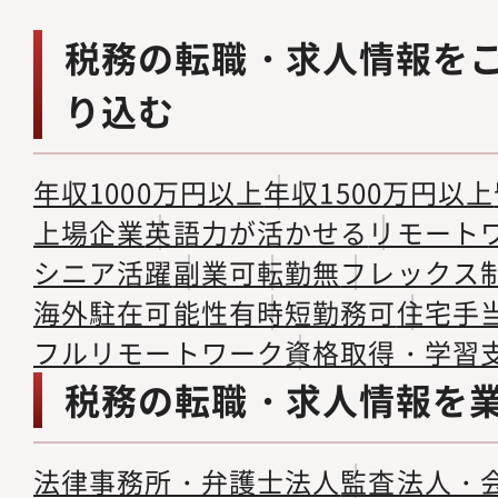
税務の転職・求人情報を
り込む
年収1000万円以上
年収1500万円以上
上場企業
英語力が活かせる
リモート
シニア活躍
副業可
転勤無
フレックス
海外駐在可能性有
時短勤務可
住宅手
フルリモートワーク
資格取得・学習
税務の転職・求人情報を
法律事務所・弁護士法人
監査法人・