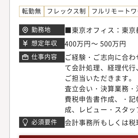
転勤無
フレックス制
フルリモートワ
■東京オフィス：東京都
勤務地
1 喜京家ビル2階■
400万円～ 500万円
想定年収
台市青葉区本町1-12-
ご経験・ご志向に合わ
仕事内容
て会計処理、経理代行
ご担当いただきます。
査立会い・決算業務・
費税申告書作成、・記
成、レビュー・スタッ
ステム】型弥生会計（
会計事務所もしくは税
必須要件
フォワード、freeeな
10年前後