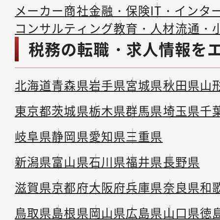
メーカー
商社
金融・保険
IT・インタ
コンサルティング
教育・人材
流通・
税務の転職・求人情報を
北海道
青森県
岩手県
宮城県
秋田県
山
東京都
茨城県
栃木県
群馬県
埼玉県
千
岐阜県
静岡県
愛知県
三重県
新潟県
富山県
石川県
福井県
長野県
滋賀県
京都府
大阪府
兵庫県
奈良県
和
鳥取県
島根県
岡山県
広島県
山口県
徳