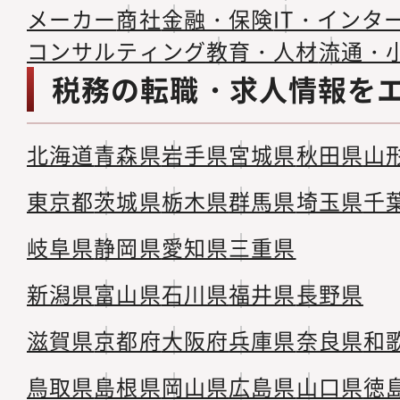
メーカー
商社
金融・保険
IT・インタ
コンサルティング
教育・人材
流通・
税務の転職・求人情報を
北海道
青森県
岩手県
宮城県
秋田県
山
東京都
茨城県
栃木県
群馬県
埼玉県
千
岐阜県
静岡県
愛知県
三重県
新潟県
富山県
石川県
福井県
長野県
滋賀県
京都府
大阪府
兵庫県
奈良県
和
鳥取県
島根県
岡山県
広島県
山口県
徳