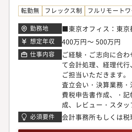
転勤無
フレックス制
フルリモートワ
■東京オフィス：東京都
勤務地
1 喜京家ビル2階■
400万円～ 500万円
想定年収
台市青葉区本町1-12-
ご経験・ご志向に合わ
仕事内容
て会計処理、経理代行
ご担当いただきます。
査立会い・決算業務・
費税申告書作成、・記
成、レビュー・スタッ
ステム】型弥生会計（
会計事務所もしくは税
必須要件
フォワード、freeeな
10年前後