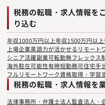
税務の転職・求人情報を
り込む
年収1000万円以上
年収1500万円以上
上場企業
英語力が活かせる
リモート
シニア活躍
副業可
転勤無
フレックス
海外駐在可能性有
時短勤務可
住宅手
フルリモートワーク
資格取得・学習
税務の転職・求人情報を
法律事務所・弁護士法人
監査法人・