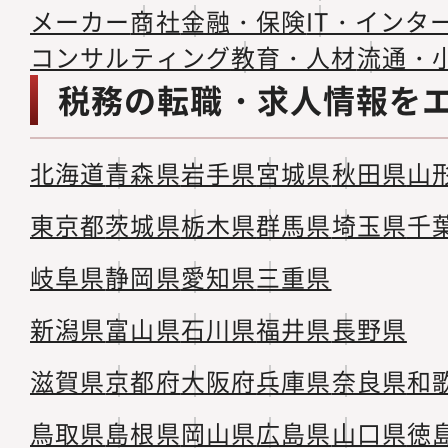
メーカー
商社
金融・保険
IT・インタ
コンサルティング
教育・人材
流通・
税務の転職・求人情報を
北海道
青森県
岩手県
宮城県
秋田県
山
東京都
茨城県
栃木県
群馬県
埼玉県
千
岐阜県
静岡県
愛知県
三重県
新潟県
富山県
石川県
福井県
長野県
滋賀県
京都府
大阪府
兵庫県
奈良県
和
鳥取県
島根県
岡山県
広島県
山口県
徳