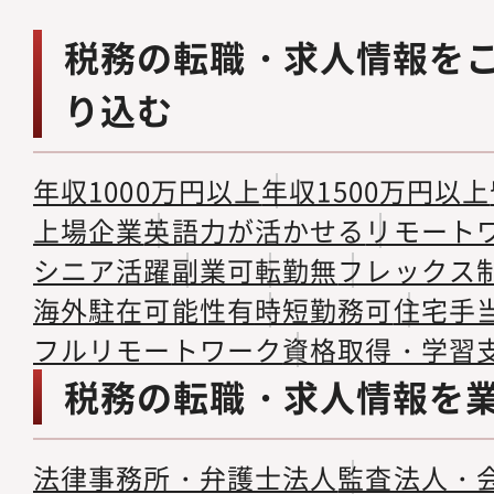
税務の転職・求人情報を
り込む
年収1000万円以上
年収1500万円以上
上場企業
英語力が活かせる
リモート
シニア活躍
副業可
転勤無
フレックス
海外駐在可能性有
時短勤務可
住宅手
フルリモートワーク
資格取得・学習
税務の転職・求人情報を
法律事務所・弁護士法人
監査法人・