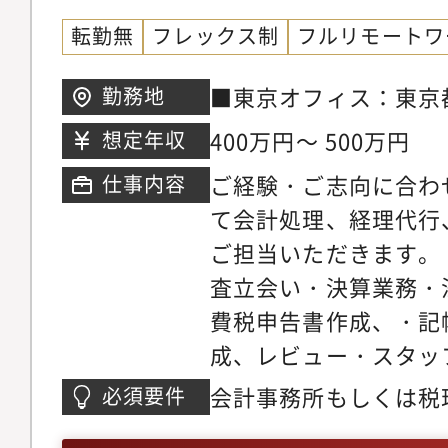
転勤無
フレックス制
フルリモートワ
■東京オフィス：東京都
勤務地
1 喜京家ビル2階■
400万円～ 500万円
想定年収
台市青葉区本町1-12-
ご経験・ご志向に合わ
仕事内容
て会計処理、経理代行
ご担当いただきます。
査立会い・決算業務・
費税申告書作成、・記
成、レビュー・スタッ
ステム】型弥生会計（
会計事務所もしくは税
必須要件
フォワード、freeeな
10年前後