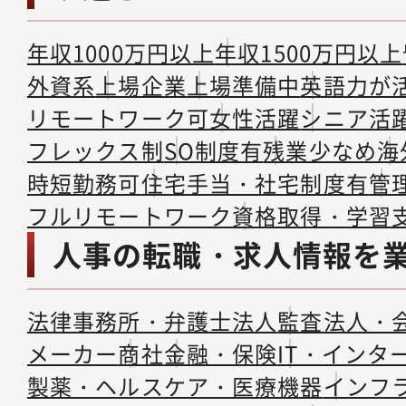
年収1000万円以上
年収1500万円以上
外資系
上場企業
上場準備中
英語力が
リモートワーク可
女性活躍
シニア活
フレックス制
SO制度有
残業少なめ
海
時短勤務可
住宅手当・社宅制度有
管
フルリモートワーク
資格取得・学習
人事の転職・求人情報を
法律事務所・弁護士法人
監査法人・
メーカー
商社
金融・保険
IT・インタ
製薬・ヘルスケア・医療機器
インフ