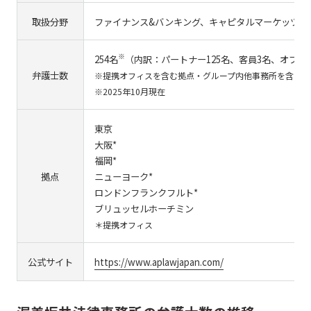
取扱分野
ファイナンス&バンキング、キャピタルマーケッツ、
※
254名
（内訳：パートナー125名、客員3名、オブ・
弁護士数
※提携オフィスを含む拠点・グループ内他事務所を含む
※2025年10月現在
東京
大阪*
福岡*
拠点
ニューヨーク*
ロンドンフランクフルト*
ブリュッセルホーチミン
＊提携オフィス
公式サイト
https://www.aplawjapan.com/