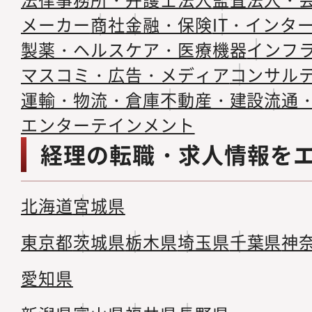
メーカー
商社
金融・保険
IT・インタ
製薬・ヘルスケア・医療機器
インフ
マスコミ・広告・メディア
コンサル
運輸・物流・倉庫
不動産・建設
流通
エンターテインメント
経理の転職・求人情報を
北海道
宮城県
東京都
茨城県
栃木県
埼玉県
千葉県
神
愛知県