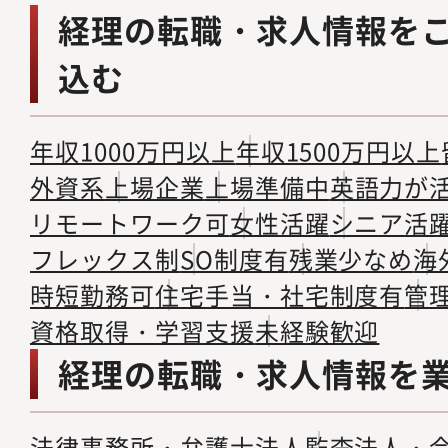
経理の転職・求人情報を
込む
年収1000万円以上
年収1500万円以上
外資系
上場企業
上場準備中
英語力が
リモートワーク可
女性活躍
シニア活
フレックス制
SO制度有
残業少なめ
海
時短勤務可
住宅手当・社宅制度有
管
資格取得・学習支援
未経験歓迎
経理の転職・求人情報を
法律事務所・弁護士法人
監査法人・