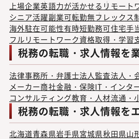
上場企業
英語力が活かせる
リモート
シニア活躍
副業可
転勤無
フレックス
海外駐在可能性有
時短勤務可
住宅手
フルリモートワーク
資格取得・学習
税務の転職・求人情報を
法律事務所・弁護士法人
監査法人・
メーカー
商社
金融・保険
IT・インタ
コンサルティング
教育・人材
流通・
税務の転職・求人情報を
北海道
青森県
岩手県
宮城県
秋田県
山