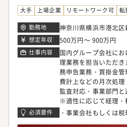
大手
上場企業
リモートワーク可
転
神奈川県横浜市港北区新
勤務地
第1ビル
500万円～ 900万円
想定年収
国内グループ会社にお
仕事内容
理業務を担当いただき
務申告業務・買掛金管
費計上などの月次処理
監査対応・事業部門と
※適性に応じて経理・
いただきます※将来的
・事業会社もしくは税
必須要件
ションにより、連結決
験（3年以上）・簿記