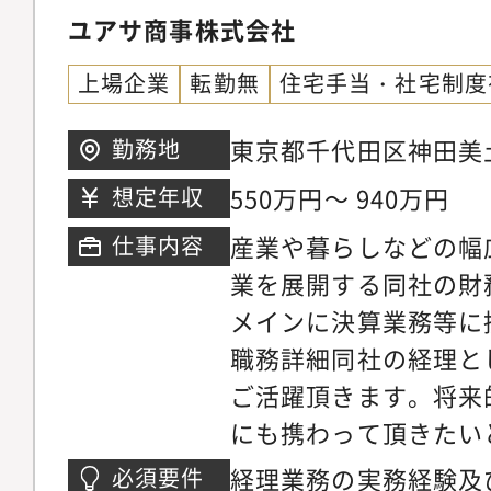
告資料の作成、分析、
ユアサ商事株式会社
し、決算分析）■仕事
上場企業
転勤無
住宅手当・社宅制度
ループの本社で、会計
携われるポジションで
東京都千代田区神田美
勤務地
社経理として幅広い分
田ビル
550万円～ 940万円
想定年収
計、子会社管理など）
産業や暮らしなどの幅
仕事内容
ります・社内・社外の
業を展開する同社の財
務遂行する醍醐味があ
メインに決算業務等に
実力に応じ、海外駐在
職務詳細同社の経理と
きます
ご活躍頂きます。将来
にも携わって頂きたい
人税・消費税等の確定
経理業務の実務経験及
必須要件