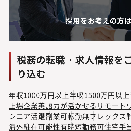
採用をお考えの方
税務の転職・求人情報を
り込む
年収1000万円以上
年収1500万円以上
上場企業
英語力が活かせる
リモート
シニア活躍
副業可
転勤無
フレックス
海外駐在可能性有
時短勤務可
住宅手