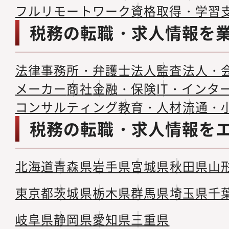
フルリモートワーク
資格取得・学習
税務の転職・求人情報を
法律事務所・弁護士法人
監査法人・
メーカー
商社
金融・保険
IT・インタ
コンサルティング
教育・人材
流通・
税務の転職・求人情報を
北海道
青森県
岩手県
宮城県
秋田県
山
東京都
茨城県
栃木県
群馬県
埼玉県
千
岐阜県
静岡県
愛知県
三重県