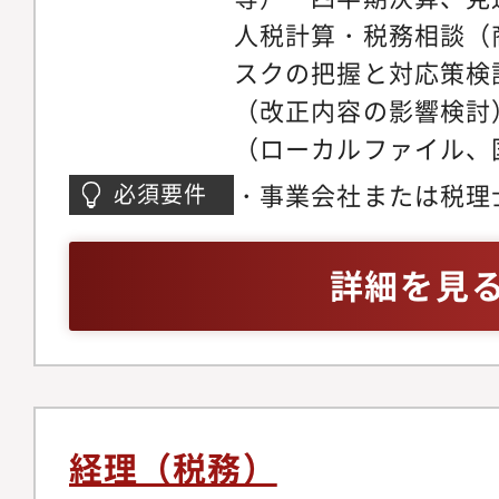
人税計算・税務相談（
スクの把握と対応策検
（改正内容の影響検討
（ローカルファイル、
ファイル）・タックス
・事業会社または税理
必須要件
ローバルミニマム課税
務分野における実務経
ルール対応（国内外グ
上、公認会計士、税理
詳細を見
情報の収集、検証、リ
格者、米国公認会計士（
ナンス構築・強化の取
１部は管理会計と税務
ります。税務をご担当
管理会計も一部関与い
経理（税務）
ます。・経営層／本社