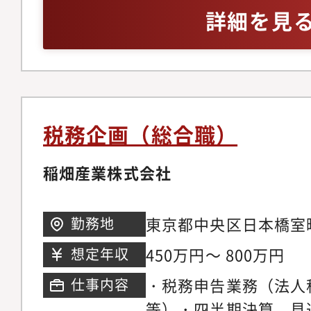
管理会計などへのキャ
務資格保有者は歓迎※
詳細を見
税務企画（総合職）
稲畑産業株式会社
東京都中央区日本橋室
勤務地
450万円～ 800万円
想定年収
・税務申告業務（法人
仕事内容
等）・四半期決算、見