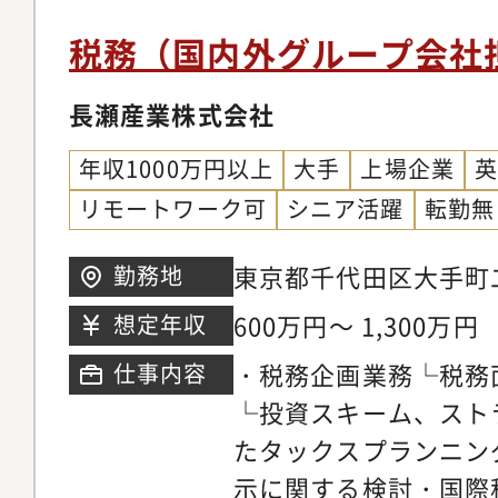
す。管理会計チーム編
税務（国内外グループ会社
税務担当2名 その他 3
中途採用者が多く、意
長瀬産業株式会社
です。
年収1000万円以上
大手
上場企業
リモートワーク可
シニア活躍
転勤無
東京都千代田区大手町二
勤務地
ワー
600万円～ 1,300万円
想定年収
・税務企画業務└税務
仕事内容
└投資スキーム、スト
たタックスプランニン
示に関する検討・国際