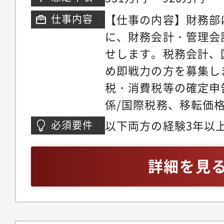
徴です。近年はM＆A
【仕事の内容】財務部
仕事内容
シェア拡大や工業分野
に、財務会計・管理会
ル事業の拡大に努め、
せします。税務会計、
益構造を持つ専門商社
め即戦力の方を募集し
指しています。さらに
税・消費税等の確定申
ボット（AI）といっ
係/国際税務、移転価
業分野へも積極的に進
会社の税務業務支援/
以下両方の経験3年以
必須要件
結・個別）/監査法人
験・経理の実務経験
調査対応【配属組織】配
詳細を見
程度おり、部長1名 次
チーム 12名/資金チー
外為チーム 3名 に分
この中の管理会計チー