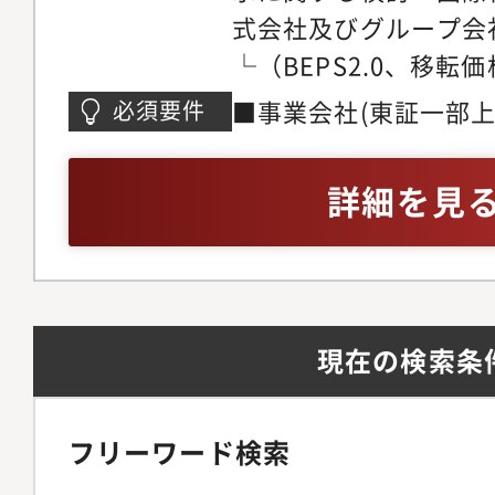
式会社及びグループ会
└（BEPS2.0、移
税務調査フォロー、税
■事業会社(東証一部
必須要件
ル税務ポリシー検討及
企業）/税理士法人/税
ン把握、移転価格文書
所/国税局調査部や国
詳細を見
務）・国内税務業務└
申告書作成/税効果会計
告、税務調査対応└グ
ランニング/国際税務
務など事業部門からの
価格関連業務等の実務
る対応└長瀬産業株式
ている方（国際税務の
現在の検索条
税・消費税申告書作成
す）。■英語の読み書
び税効果計算・M＆A
■Excel/Access
ラクチャー検討やDD
フリーワード検索
ドのサポート業務