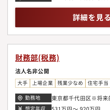
税関係・国際税務、移
者（目安5年以上）
ループ会社の税務業務
詳細を見
応（連結・個別）・移
監査法人対応・顧問税
月次決算業務※グルー
結決算があります。今
入なども検討中であり
財務部(税務)
きる環境です。■同社
業から350年という
法人名非公開
有形無形の「信用力」
大手
上場企業
残業少なめ
住宅手当
る業界屈指の強固な販
そこで得られる数限り
東京都千代田区※将来
勤務地
ピーディーに力を発揮
531万円～ 920万円
想定年収