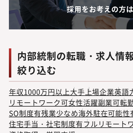
採用をお考えの方
内部統制の転職・求人情
絞り込む
年収1000万円以上
大手
上場企業
英語
リモートワーク可
女性活躍
副業可
転
SO制度有
残業少なめ
海外駐在可能性
住宅手当・社宅制度有
フルリモート