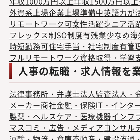
年収1000万円以上
年収1500万円以上
外資系
上場企業
上場準備中
英語力が
リモートワーク可
女性活躍
シニア活
フレックス制
SO制度有
残業少なめ
海
時短勤務可
住宅手当・社宅制度有
管
フルリモートワーク
資格取得・学習
人事の転職・求人情報を
法律事務所・弁護士法人
監査法人・
メーカー
商社
金融・保険
IT・インタ
製薬・ヘルスケア・医療機器
インフ
マスコミ・広告・メディア
コンサル
運輸・物流・倉庫
不動産・建設
流通