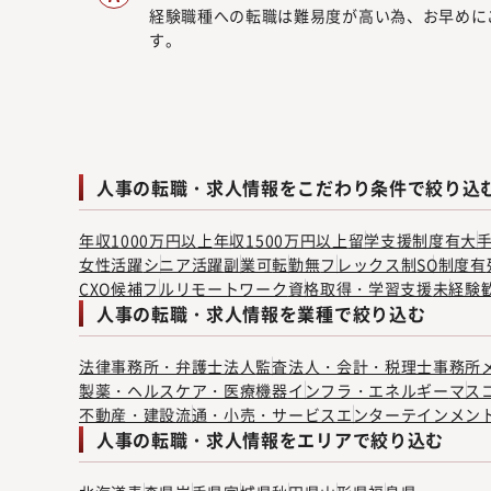
経験職種への転職は難易度が高い為、お早めに
す。
人事の転職・求人情報をこだわり条件で絞り込
年収1000万円以上
年収1500万円以上
留学支援制度有
大
女性活躍
シニア活躍
副業可
転勤無
フレックス制
SO制度有
CXO候補
フルリモートワーク
資格取得・学習支援
未経験
人事の転職・求人情報を業種で絞り込む
法律事務所・弁護士法人
監査法人・会計・税理士事務所
製薬・ヘルスケア・医療機器
インフラ・エネルギー
マス
不動産・建設
流通・小売・サービス
エンターテインメン
人事の転職・求人情報をエリアで絞り込む