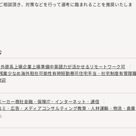
ご相談頂き、対策などを行って選考に臨まれることを推奨いたしま
む
手
外資系
上場企業
上場準備中
英語力が活かせる
リモートワーク可
残業少なめ
海外駐在可能性有
時短勤務可
住宅手当・社宅制度有
管理
歓迎
メーカー
商社
金融・保険
IT・インターネット・通信
コミ・広告・メディア
コンサルティング
教育・人材
運輸・物流・倉庫
ト