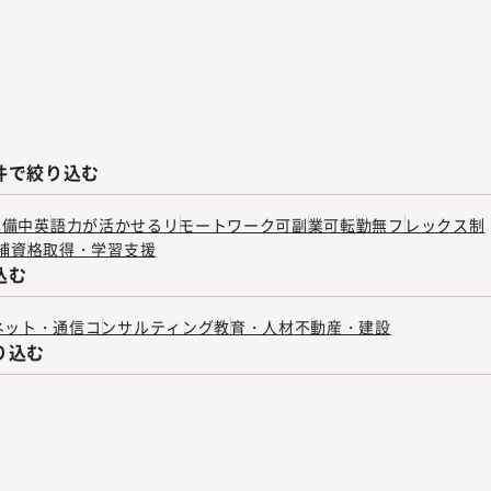
件で絞り込む
準備中
英語力が活かせる
リモートワーク可
副業可
転勤無
フレックス制
補
資格取得・学習支援
込む
ネット・通信
コンサルティング
教育・人材
不動産・建設
り込む