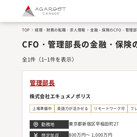
TOP
経理・財務の転職・求人情報
金融・保険のCFO・管理
CFO・管理部長の金融・保険
全
1
件
（1~1件を表示）
管理部長
株式会社エキュメノポリス
上場準備中
英語力が活かせる
リモートワーク可
フ
東京都新宿区早稲田町27
勤務地
800万円～ 1,000万円
想定年収