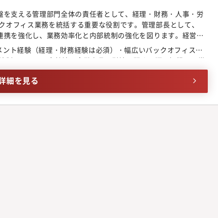
基盤を支える管理部門全体の責任者として、経理・財務・人事・労
クオフィス業務を統括する重要な役割です。管理部長として、
の連携を強化し、業務効率化と内部統制の強化を図ります。経営層
的な成長、そしてIPOの成功に貢献していただきます。IPO準
メント経験（経理・財務経験は必須）・幅広いバックオフィス業
人事・労務・総務・法務など）の統括とマネジメント内部統制シ
統制、J-SOX、会社法、金融商品取引法に関する深い知識・日常
定・管理、予実分析、経営層へのレポーティング開示書類（有価
身エンジニアのコミュニケーションのため）
作成資金調達、資金管理、財務戦略の立案・実行労務管理、コン
詳細を見る
、取締役会等の運営、証券会社対応、関連法務対応