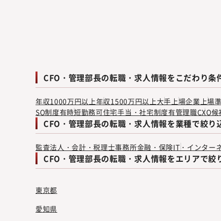
CFO・管理部長の転職・求人情報をこだわり条
年収1000万円以上
年収1500万円以上
大手
上場企業
上場
SO制度有
時短勤務可
住宅手当・社宅制度有
管理職
CXO候
CFO・管理部長の転職・求人情報を業種で絞り
監査法人・会計・税理士事務所
金融・保険
IT・インター
CFO・管理部長の転職・求人情報をエリアで絞
東京都
愛知県