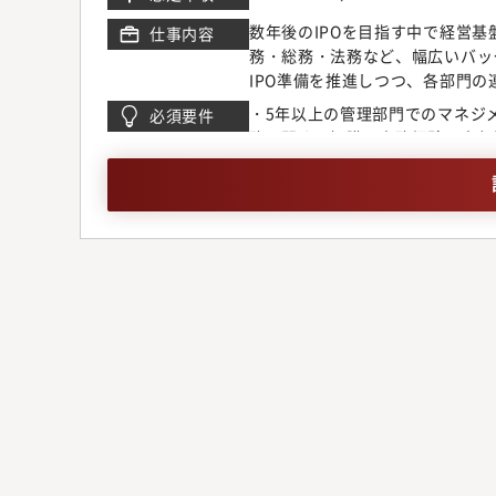
数年後のIPOを目指す中で経営
仕事内容
務・総務・法務など、幅広いバッ
IPO準備を推進しつつ、各部門
と連携し、組織全体の最適化と持続
・5年以上の管理部門でのマネジ
必須要件
備の推進管理部門（経理・財務・
務に関する知識と実務経験・内部
ステムの構築・運用・強化予算策
会話レベル以上の英語力（海外出
証券報告書、四半期報告書など）
プライアンス体制の強化株主総会