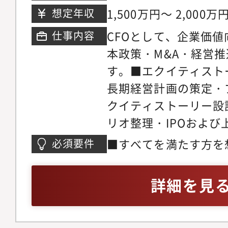
バーのマネジメント・
階
1,500万円～ 2,000万
想定年収
成・評価制度運用・強
CFOとして、企業価
仕事内容
本政策、投資家対応、
本政策・M&A・経営
ストーリーはCFOが
す。■エクイティスト
部長には、それらを支
長期経営計画の策定・
責任者としての役割を
クイティストーリー設
リオ整理・IPOおよ
市場対応設計■資本政
■すべてを満たす方を
必須要件
策立案および資金調達
いずれかの領域におい
に関する財務分析・意
お持ちの方PEファンド
詳細を見
向上に向けた成長施策
FAS／M&Aアドバイ
成長・M&A戦略立案お
ティングファーム／事
資評価）・PMIおよ