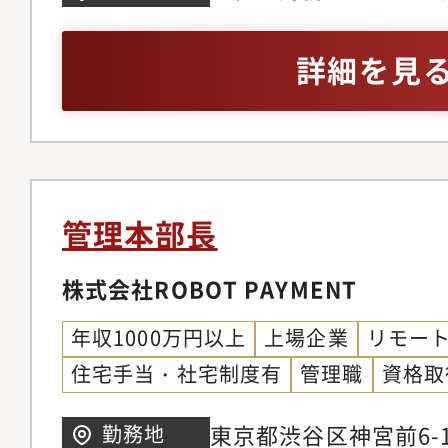
ループ会社にて経理・
値）を意識したストー
コーポレートIT戦略
こと・コーポレート全
コーポレート機能を統
レート組織構築・国内
適化、セキュリティ体
でのご経験・チームマ
詳細を見
て頂きます。経営層と
バー採用・管理・育成
──IT面から組織の
向先の組織状況に応じ
総務・法務） ■組織
「このシステム、本当
マネジメントしていた
レーシア側に経理1名・
か?」──事業を知る
えする組織基盤形成を
南アジアの生鮮食品の
が、IT戦略を変えます
す。上場会社のグルー
で、特にシンガポール
案と実行コーポレート
管理本部長
運用も実行して頂く等
EC成長率は日本より
略、IR体制の構築──
ポジションとなります
株式会社ROBOT PAYMENT
市場の事業規模の拡大
制を整備し、ステーク
魅力＞・人材、保険、
しかし、生鮮食品にお
ケーションを強化しま
年収1000万円以上
上場企業
リモー
へ広がりの可能性があ
ら消費者へのコールド
あなただからこその広
住宅手当・社宅制度有
管理職
資格取
つ様々なフェーズでの
送機能など）が未発達
値を高めます。
が可能です。・コーポ
んど進んでいない状況
東京都渋谷区神宮前6-1
勤務地