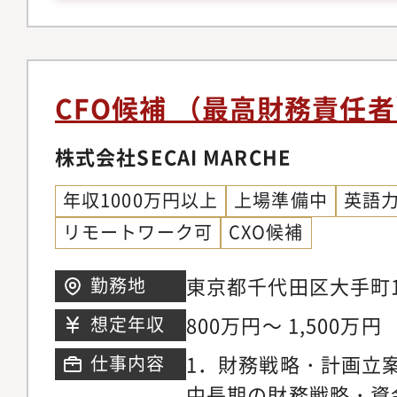
で、本当に事業が加速
験・一定以上の規模感
制度で、本当に優秀な
ト業務経験（財務・経
──事業の最前線を知
企画等）・コーポレー
問いが、コーポレート
組織・仕組みづくりの
CFO候補 （最高財務責任
【具体的な業務内容】
プ・成長企業でのコー
案と実行財務戦略の立
株式会社SECAI MARCHE
理、経理体制の構築─
年収1000万円以上
上場準備中
英語
長を支えます。ただし
リモートワーク可
CXO候補
はありません。「この
に繋がるのか?」──
東京都千代田区大手町1-
勤務地
こその財務戦略が、投
Spaces大手町 雇用
800万円～ 1,500万円
想定年収
IPOに向けた財務体
本、マレーシア（出張
1．財務戦略・計画立案
仕事内容
券会社との連携も担い
中長期の財務戦略・資
発戦略の推進人事制度