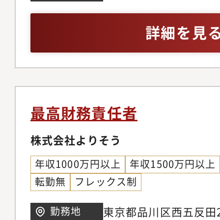
■IPO準備・監査対
計士資格の保有、また
衝・内部統制およびJ-
験（2年以上）・連結
詳細を見
会社、主幹事対応・開
クニカルな対応力（上
書等の作成支援・監査
会社での経験）・監査
務・管理会計の高度化・
務的な対応経験（DD
予実管理体制の構築・事
料作成いずれか）・PL /
計およびモニタリング
し、経営層に対して言
最高財務責任者
キャッシュフロー予測
経理チームのマネジメ
要な財務情報整備■財
株式会社よりそう
メンバーをまとめたリ
組み化・経理業務の標
年収1000万円以上
年収1500万円以上
備・会計システム導入
転勤無
フレックス制
法、インボイス制度対
と再設計■チームマネ
東京都品川区西五反田2-1
勤務地