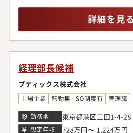
守、情報セキュリティ
務・総務・システム・
理）・経営企画領域（KP
マネジメント経験・上
詳細を見
示資料作成、各種制度
成経験・論理的思考力
門全体のマネジメント
の強さ
との連携）・経営層（
のレポーティング※管
部で構成（管理部13
経理部長候補
ブティックス株式会社
上場企業
転勤無
SO制度有
管理職
東京都港区三田1-4-2
勤務地
728万円～ 1,224万円
想定年収