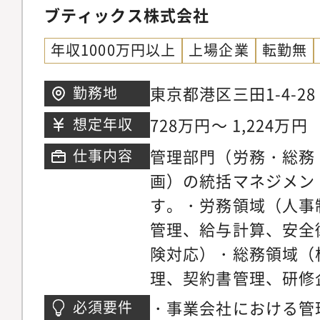
ブティックス株式会社
築・提案経験。
年収1000万円以上
上場企業
転勤無
東京都港区三田1-4-2
勤務地
728万円～ 1,224万円
想定年収
管理部門（労務・総務
仕事内容
画）の統括マネジメン
す。・労務領域（人事
管理、給与計算、安全
険対応）・総務領域（
理、契約書管理、研修
領域（IT機器管理、
・事業会社における管
必須要件