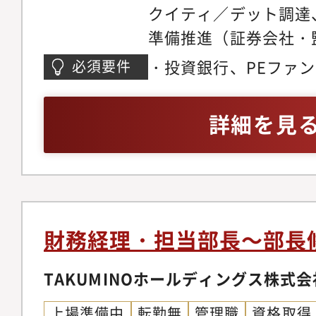
クイティ／デット調達
準備推進（証券会社・
制整備）・IR戦略設
・投資銀行、PEファ
必須要件
資家コミュニケーショ
関連業務経験
管理（財務モデリング、
詳細を見
理）・キャッシュマネ
改善・コーポレート機
法務等の体制構築・マ
ンス体制の強化・M&
（投資判断、DD、実
財務経理・担当部長～部長
TAKUMINOホールディングス株式会
上場準備中
転勤無
管理職
資格取得