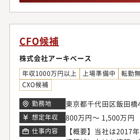
理：社内の各種規程の
社、法令の変更に合わ
施・リスク管理：セキ
ル対応、BCPなどリ
CFO候補
ティマネジメント：オ
ト管理、設備使用ルー
株式会社アーキベース
般・重要会議体の運営
年収1000万円以上
上場準備中
転勤
など重要会議体事務局
CXO候補
調整、会議進行、議事
に関連する制度の立案
東京都千代田区飯田橋4
勤務地
を中心とした 管理部
800万円～ 1,500万円
想定年収
やご希望を考慮のうえ
【概要】当社は2017
仕事内容
ます。