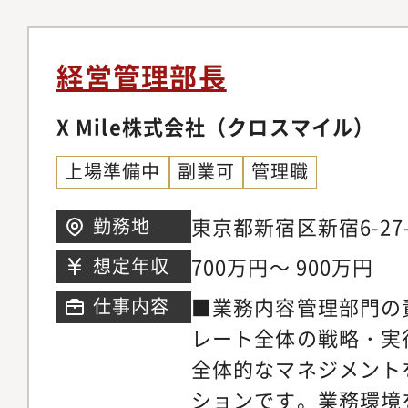
理。属人的な運用から
ティング業務・J－SO
す。
力（現場視点を持ち、
構築、煩雑なオペレー
選定、導入。税務申告
ローの精度とスピード
人対応 等■人事労務
経営管理部長
ブンな戦略立案・実行:
用、評価、配置、異動
タから課題を抽出し、
X Mile株式会社（クロスマイル）
開発等の人事業務、勤
を考慮した最適なルー
務管理、勤怠システム
上場準備中
副業可
管理職
の構築。・新規事業／プ
と導入、外注業務・内
規サービスの会計処理
先の選定と委託 等【
東京都新宿区新宿6-27
勤務地
ン構築の指示・管理を
容のうち、実務オペレ
ドスクエア W7階
700万円～ 900万円
想定年収
の推進。■期待する具
バーにもお任せしなが
■業務内容管理部門の
仕事内容
に必要な適時・法定開
ロールやマネジメント
レート全体の戦略・実
示。・人員増に頼らな
ネージャーとしてのご
全体的なマネジメント
化プロジェクトの推進
す。
ションです。業務環境
クの構築とオペレーシ