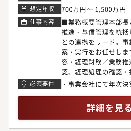
フェーズになりますの
ジアでの、生産者と消
700万円～ 1,500万円
想定年収
て業務を行うことが可
流通の情報・物流・決
■業務概要管理本部長
仕事内容
の主要子会社でのマネ
構築を目指し、新鮮な
推進・与信管理を統括
あり、親会社のコーポ
ストップ農場直送プラ
との連携をリード。事
めながら専門性の強化
ています。既に、2,5
案・実行をお任せしま
の広がりがあります。
います。調達方法にテ
容・経理財務／業務推進
はグローバルにも視野
ことで、小規模農場の
認、経理処理の確認・
M&A等のビジネスへ
続可能性に貢献するこ
半期・年度決算、予算
す。＜具体的な仕事内
マレーシアの大手食品
・事業会社にて年次決
必須要件
人との折衝、上場企業
は、ご経験やお持ちの
つとして、消費者に高
の方・事業とビジネス
など外部連携をリード
は以下の中で調整させ
幅広く購入する機会を
を進め、アウトプット
詳細を見
ジェクトの推進。・与
入出金業務・資金管理
F&B 業界へのサポー
メント経験をお持ちの
与信業務全般を統括し
（月次／四半期／年次
に喜びと幸せをもたら
改善経験をお持ちの方