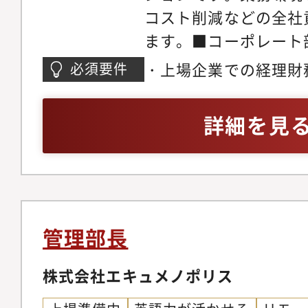
コスト削減などの全社
与信コストの削減に貢
ます。■コーポレート
は、事業視点での与信
容具体的には以下の業
て活躍し、新たな事業
・上場企業での経理財
必須要件
から、問題解決のため
リードする「事業責任
方・監査企業において
と構築、実行を既存メ
待しています。■ポジ
方・オーナーシップが
詳細を見
ら、推進していただき
との密な連携: 社長や
※1人で行う訳ではな
ニケーションを取りな
規メンバーの採用、マ
な意思決定に直接貢献
最適な組織・オペレー
の役割を担えます。・
ら、遂行いただきます
ジャーとしての裁量: 
管理部長
内容・ 予算策定、予
く、自ら手を動かし、
画・管理、KPI分析・ 
株式会社エキュメノポリス
みを創り、組織を牽引
（デット）、エクイテ
あります。・事業成長