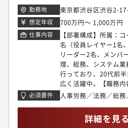
企画支援とモニタリン
東京都渋谷区渋谷2-17
勤務地
40名ほどのベンチャ
700万円～ 1,000万円
想定年収
約36歳、大手不動産
【部署構成】所属：コー
仕事内容
国際色豊かなメンバー
名（役員レイヤー1名
他言語が飛び交うこと
リーダー2名、メンバ
の業種を極めてリーダ
理、総務、システム業
たメンバー、インター
行っており、20代前半
目で営業即戦力になっ
広く活躍中。【職務内
人が個人の能力を発揮
（契約書チェック・反
だまだベンチャーフェ
人事労務／法務／総務
必須要件
理・文書管理など）・
「次の「流れ」を作る
監査においていずれか
式・登記・定款管理な
チャー作りを積極的に
詳細を見
スク・コンプライアン