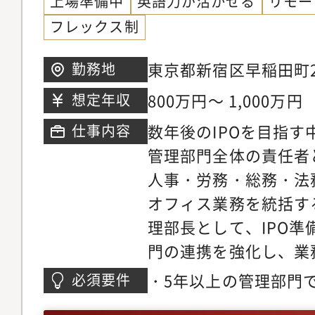
上場準備中
英語力が活かせる
リモー
ストックオプション等
自身の戦略が会社の売
フレックス制
次／年次決算の管理・
の非連続な成長に直接
会社・投資家・銀行と
ります。・幅広い経験と
東京都新宿区早稲田町2
勤務地
法務など会計財務以外
務、与信管理、業務改
800万円～ 1,000万円
想定年収
の整備/組織マネジメ
事業推進領域の幅広い
数年後のIPOを目指
仕事内容
戦略の構築、事業計画
て外部のスペシャリス
管理部門全体の責任者
（CEO・CSOのサポ
たな知識を吸収できま
人事・労務・総務・法
ては、ご自身での強み
ポジションでご活躍い
オフィス業務を統括す
経営チームとして最適
のような多様なキャリ
理部長として、IPO
ン体制を調整いたしま
ます。・執行役員: 管
門の連携を強化し、業
基盤に、当社の経営ボ
強化を図ります。経営
社戦略の策定・推進に
・5年以上の管理部門
必須要件
の最適化と持続的な成
者: 与信事業全体の統
（経理・財務経験は必