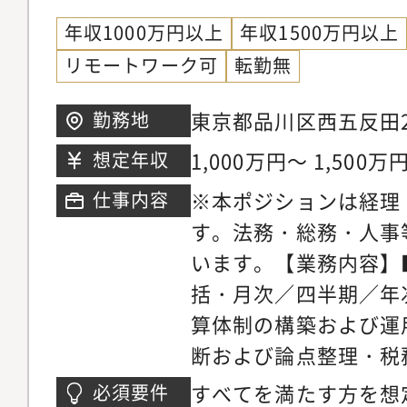
年収1000万円以上
年収1500万円以上
リモートワーク可
転勤無
東京都品川区西五反田2-1
勤務地
階
1,000万円～ 1,500万
想定年収
※本ポジションは経理
仕事内容
す。法務・総務・人事
います。【業務内容】
括・月次／四半期／年
算体制の構築および運
断および論点整理・税
士との連携・決算早期
すべてを満たす方を想
必須要件