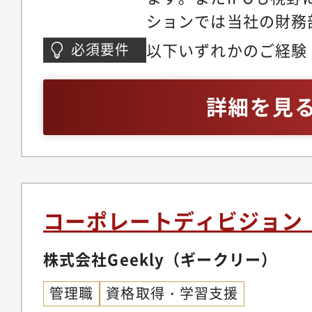
ションでは当社の財務
調達をメインに幅広く
以下いずれかのご経験
必須要件
す。【業務詳細】資金
験がある方（特に1棟不
ファイナンスとPJフ
れば尚可）・事業会社
詳細を見
投資家や金融機関と関
署での実務経験
ンスに関する業務の推
任せいたします。・金
レーション・予算の作
画策定、財務戦略立案
コーポレートディビジョン
るプランニング及び管
づく経営意思決定推進
株式会社Geekly（ギークリー）
に関するルールやデー
管理職
資格取得・学習支援
計視点での経営戦略の