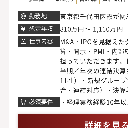
東京都千代田区霞が関3
勤務地
ング25階※会社都合
810万円～ 1,160万円
想定年収
（変更範囲：会社の定
M&A・IPOを見据え
仕事内容
算・開示・PMI・内
担っていただきます。
半期／年次の連結決算
11社）・新規グループ
合・連結対応）・決算
ロー改善・開示資料（
・経理実務経験10年
必須要件
部等）の作成・体制構
パッケージ作成含む）
び会計論点の整理・協議
上場準備企業での経理
詳細を見