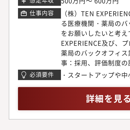
500万円～ 600万円
想定年収
プロデュースクリニッ
（株）TEN EXPERI
仕事内容
回数：週3日程度）
る医療機関・薬局のバ
をお願いしたいと考え
EXPERIENCE及び
薬局のバックオフィス
事：採用、評価制度の
組織設計、管理 など
・スタートアップや中
必須要件
構築、運用管理／職場
事、経理、会計、総務
管理 など・経理：定
上）のある方・事業計画
詳細を見
業事務業務 など・総
のある方・部門単位での
ム管理 など・その他
ど）の設計ご経験のあ
わる業務■将来的なキ
ネージャー以上のポジ