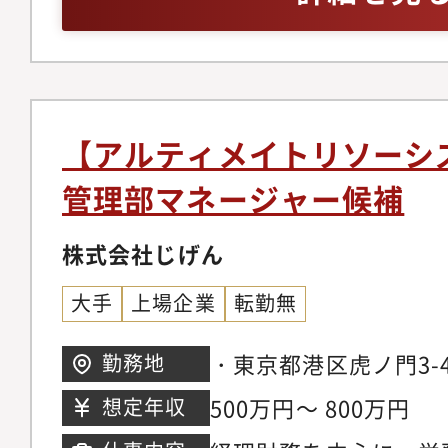
部統制の構築・運用・
ずる経験含む）
支援・ガバナンス強化
ント・育成・最適化
【アルティメイトリソーシ
管理部マネージャー候補
株式会社じげん
大手
上場企業
転勤無
・東京都港区虎ノ門3-
勤務地
出向先：アルティメイ
500万円～ 800万円
想定年収
※雇入れ直後：勤務地