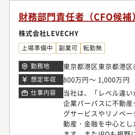
ては、「Vision実
上）のある方
集中できる基盤をつく
財務部門責任者（CFO候補
にプロデュース医療機
バックオフィス機能の
株式会社LEVECHY
ます。経理・会計・人
上場準備中
副業可
転勤無
バックオフィスメンバ
TEN EXPERIENC
東京都港区東京都港区赤
勤務地
化にご尽力頂いきたい
800万円～ 1,000万円
想定年収
営管理・バックオフィ
当社は、「レベル違い
仕事内容
メント・経営参画。外
企業パーパスに不動産
バックオフィスBPO
グサービスやリノベー
攻めのキャリア構築、
動産・金融を中心とし
と思っております。
ます。またIPOも視