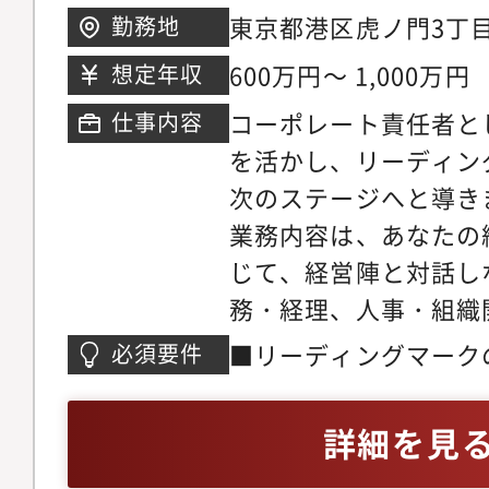
東京都港区虎ノ門3丁目
勤務地
ル10階
600万円～ 1,000万円
想定年収
コーポレート責任者と
仕事内容
を活かし、リーディン
次のステージへと導き
業務内容は、あなたの
じて、経営陣と対話し
務・経理、人事・組織
画、コーポレートIT、
■リーディングマーク
必須要件
専門領域で、活躍でき
リューへの共感■ベン
す。ただし、重要なの
応可能な柔軟性や能動
詳細を見
ただからこその視点 
10年以上の実務経験