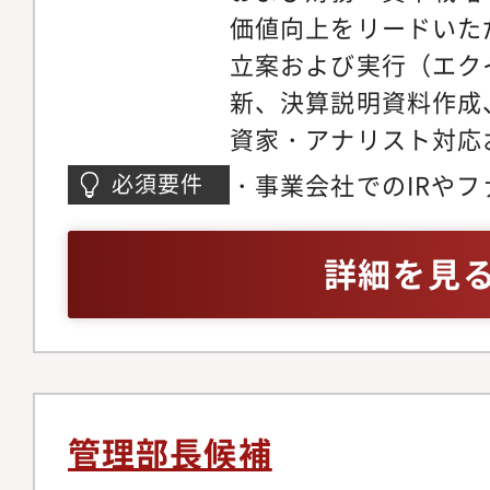
価値向上をリードいた
立案および実行（エク
新、決算説明資料作成
資家・アナリスト対応
画・実施・キャピタル
・事業会社でのIRや
必須要件
資本政策の立案（資本
ジャー経験(5年以上)
支援）・財務戦略（ト
会社でのカバレッジや
詳細を見
略）の企画・実行（資
年以上）。・ビジネス
衝）・市場分析を通じ
機関投資家、海外ステ
バックおよび事業計画
語でのディスカッショ
トレジャリー機能に関
象的な事象を分かりや
および人材育成
テリング能力および資
管理部長候補
会計の深い知見とエク