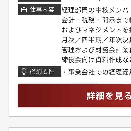
経理部門の中核メンバ
仕事内容
会計・税務・開示まで
およびマネジメントを
月次／四半期／年次決
管理および財務会計業
締役会向け資料作成な
務申告、税金計算およ
・事業会社での経理経
必須要件
作成および開示手続対
体決算業務の経験・監
問税理士との折衝・財
メント経験
詳細を見
営層へのレポーティン
ネジメントおよび経理