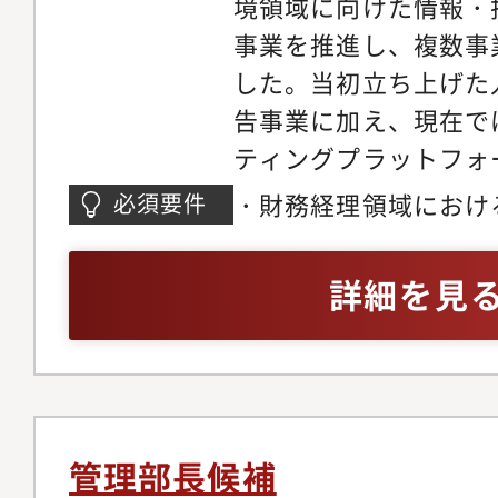
境領域に向けた情報・
事業を推進し、複数事
した。当初立ち上げた
告事業に加え、現在で
ティングプラットフォ
促進するクラウドサー
・財務経理領域におけ
必須要件
規事業開発・システム
ベルの一連の実務経験
を拡張し続けています
験
詳細を見
う体制強化のため、C
集を開始いたします。
理領域を中心に業務を
に応じて他の領域につ
いくことも想定してお
管理部長候補
どのような順序・整理