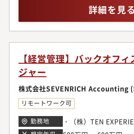
に貢献していただきま
げ・グロースをリード
フィス業務に関する知
詳細を見
理部門（経理・財務・
CFO候補: 経理財務
制、J-SOX、会社法
務など）の統括とマネ
かし、最高財務責任者
る深い知識・日常会話
テムの構築・運用・強
ど、より高度な経営領
（海外出身エンジニア
実分析、経営層へのレ
略責任者: 与信領域に
のため）
（有価証券報告書、四
戦略を牽引する専門家。R
【経営管理】バックオフィ
資金調達、資金管理、
は、社員一人ひとりの
ジャー
労務管理、コンプライ
挑戦機会を提供してい
総会、取締役会等の運
現在本ポジションはC
株式会社SEVENRICH Accounting (
連法務対応
す。
リモートワーク可
・（株）TEN EXPER
勤務地
渋谷区桜丘町9-8（出