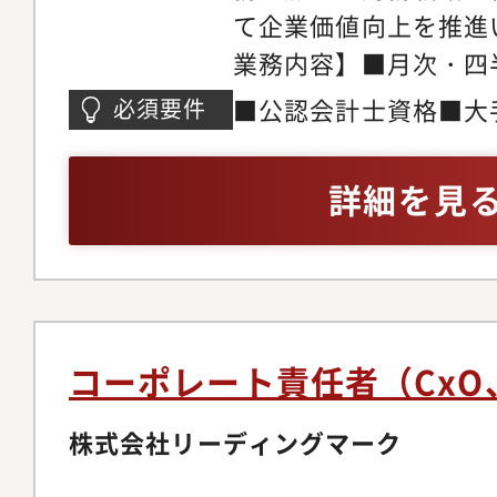
て企業価値向上を推進
業務内容】■月次・四
（単体／連結）■開示体
■公認会計士資格■大
必須要件
証券報告書等）■内部統
験（目安5年程度）■
法人対応■予算策定・
務経験■内部統制（J-
詳細を見
ループ会社の財務・経
層とのコミュニケーシ
けるDD・PMI支援■
行支援■経営陣へのレ
定支援
コーポレート責任者（CxO
株式会社リーディングマーク