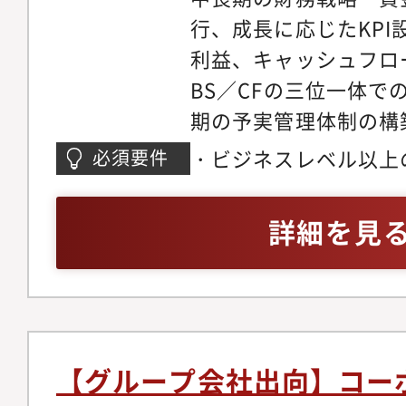
行、成長に応じたKP
ン、採用戦略、育成プ
利益、キャッシュフロ
浸透──次のステージ
BS／CFの三位一体で
す。ただし、単なる制
期の予実管理体制の構
ん。「この採用基準で
分析、ギャップ解消施
る人材が採れるのか?
・ビジネスレベル以上
必須要件
意思決定支援・企業価
るあなただからこその
語でのコミュニケーシ
業・成長戦略の数字計
争力を高めます。■法
経営企画等の実務およ
詳細を見
略・施策の定量的シミ
体制の構築、ガバナン
（予実管理・資金繰り・P
ク・比較分析を通じた
トの強化契約管理、法
ど）・内部統制・監査
例：販路拡大戦略に対し
プライアンス体制の構
どのガバナンス構築経
Economics」や「L
事業の拡大を法務面か
など投資家リレーショ
か）を可視化し、投資
単なるリスク管理では
出資・モニタリング側
【グループ会社出向】コー
援に留まらず、プロア
バナンス、事業のスピ
し、数値を基に意思決