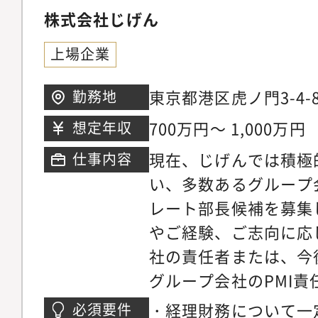
期待しています。3．
株式会社じげん
か?」──事業を知る
思考・成長期スタート
部統制・成長に伴う資
戦略が、攻めと守りを
動ける実行力・正確性
上場企業
契約増加に対応し、財
内部統制の構築、リス
り経験より、経営・財
仕組みを整える・税務
査対応──組織の健全
験重視）・日本語・英
東京都港区虎ノ門3-4-
勤務地
IPO準備・監査法人対
を加速させます。「こ
700万円～ 1,000万円
想定年収
4．CEOと連携した投
挑戦を支えているか?
現在、じげんでは積極
仕事内容
立案～実行・各ラウンド（
だからこその視点が、
い、多数あるグループ
要な成長ステージを明
ます。■経営企画・事
レート部長候補を募集
動したファイナンス戦
営計画の策定、事業ポ
やご経験、ご志向に応
(VC、CVC、金融機
M&A戦略、経営ダッ
社の責任者または、今
を実行・投資家向けピ
営の意思決定を支える
グループ会社のPMI
の策定、デューデリジ
事業とコーポレート、
だくことを想定してい
ンパクト投資（食・環
らこその視点が、経営
・経理財務について一
必須要件