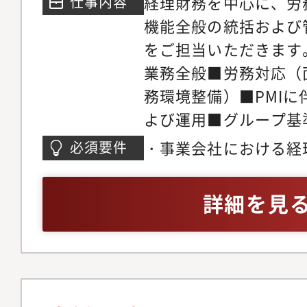
経理財務を中心に、労
仕事内容
の範囲：会社の定める
機能全般の統括および
をご担当いただきます
業務全般■労務対応（
務環境整備）■PMI
よび運用■グループ基
強化■管理部門全体の
・事業会社における経
必須要件
マネジメント※マニュ
び知識
理体制を構築するポジ
詳細を見
プ出向（アルティメイ
プ）