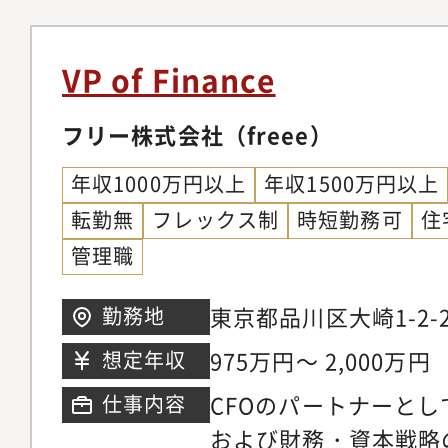
たはCFO室・事業計
援・事業ポートフォリ
資本政策、資金調達等
テーマ推進■ステーク
して推進した経験・投
VP of Finance
家・金融機関・証券会
会社等との折衝を主担
人・社外取締役との論
フリー株式会社（freee）
験・監査法人、社外取
外コミュニケーション
要な会計・ガバナンス
年収1000万円以上
年収1500万円以上
推進・CEO・経営陣
任者または交渉責任者
転勤無
フレックス制
時短勤務可
住
決定支援・全社横断プ
PL／BS／CFをベー
管理職
基盤強化および重要投
経営陣への意思決定支
は通過点として、その
東京都品川区大崎1-2
勤務地
含む企業価値向上全体
崎セントラルタワー21
975万円～ 2,000万円
想定年収
ンです
CFOのパートナーと
仕事内容
および財務・資本戦略