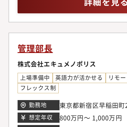
詳細を見
略）の企画・実行（資
年以上）。・ビジネス
衝）・市場分析を通じ
機関投資家、海外ステ
バックおよび事業計画
語でのディスカッショ
トレジャリー機能に関
象的な事象を分かりや
および人材育成
テリング能力および資
管理部長
会計の深い知見とエク
株式会社エキュメノポリス
築・提案経験。
上場準備中
英語力が活かせる
リモー
フレックス制
東京都新宿区早稲田町2
勤務地
800万円～ 1,000万円
想定年収