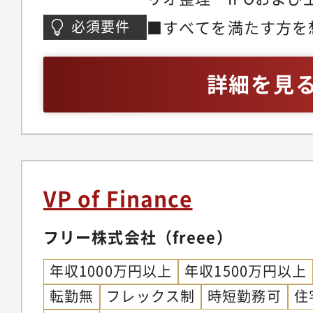
市場対応設計■資本政
■すべてを満たす方を
必須要件
策立案および資金調達
いずれかの領域におい
に関する財務分析・意
お持ちの方PEファンド
詳細を見
向上に向けた成長施策
FAS／M&Aアドバイ
成長・M&A戦略立案お
ティングファーム／事
資評価）・PMIおよ
たはCFO室・事業計
援・事業ポートフォリ
資本政策、資金調達等
テーマ推進■ステーク
して推進した経験・投
VP of Finance
家・金融機関・証券会
会社等との折衝を主担
人・社外取締役との論
フリー株式会社（freee）
験・監査法人、社外取
外コミュニケーション
要な会計・ガバナンス
年収1000万円以上
年収1500万円以上
推進・CEO・経営陣
任者または交渉責任者
転勤無
フレックス制
時短勤務可
住
決定支援・全社横断プ
PL／BS／CFをベー