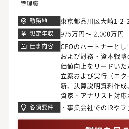
管理職
基盤強化および重要投
経営陣への意思決定支
は通過点として、その
東京都品川区大崎1-2
勤務地
含む企業価値向上全体
崎セントラルタワー21
975万円～ 2,000万円
想定年収
ンです
CFOのパートナーと
仕事内容
および財務・資本戦略
価値向上をリードいた
立案および実行（エク
新、決算説明資料作成
資家・アナリスト対応
画・実施・キャピタル
・事業会社でのIRや
必須要件
資本政策の立案（資本
ジャー経験(5年以上)
支援）・財務戦略（ト
会社でのカバレッジや