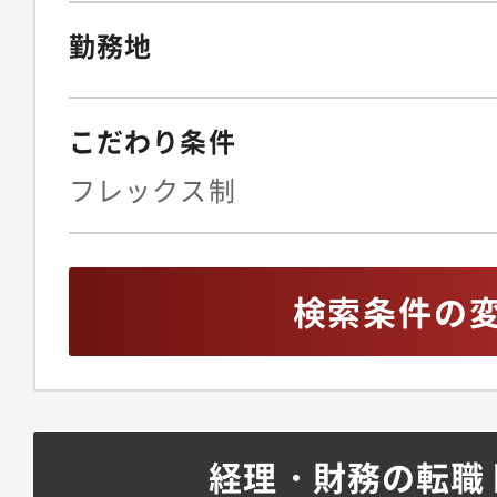
査法人、証券会社、金
勤務地
制、J-SOXの構築・
資本政策・財務戦略の
関連業務・業務改善関
こだわり条件
ステム整備、規程整備
フレックス制
連業務(経営企画、人
他)・管理部門全体の
検索条件の
経理・財務の転職