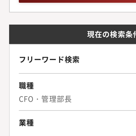
集を開始いたします。
理領域を中心に業務を
に応じて他の領域につ
現在の検索条
いくことも想定してお
どのような順序・整理
かについては、その方
フリーワード検索
た会社内の状況等をバ
しながら決定させてい
職種
更には役員への登用タ
れまでのご経験やキャ
CFO・管理部長
り話し合いのうえ決定
【業務内容】以下のよ
業種
ます。・決算業務(月