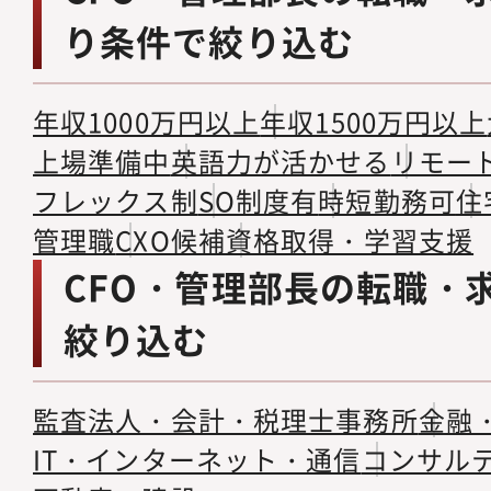
り条件で絞り込む
年収1000万円以上
年収1500万円以上
上場準備中
英語力が活かせる
リモー
フレックス制
SO制度有
時短勤務可
住
管理職
CXO候補
資格取得・学習支援
CFO・管理部長の転職・
絞り込む
監査法人・会計・税理士事務所
金融
IT・インターネット・通信
コンサル