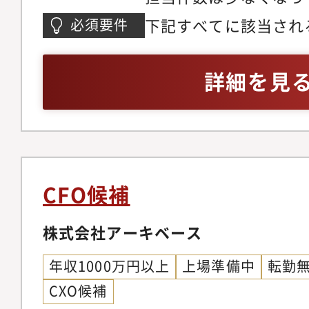
を歩んでいく中で専門
下記すべてに該当され
必須要件
てきたら、その道のス
業務経験もしくは金融
躍することも可能です
の業務経験がある方・
詳細を見
支援等のスペシャリス
経験がある方・簿記2
・月次の経営面談 ・決
資金調達支援 ・補助金
画策定サポート ・相続
事業承継支援 ・各種認
CFO候補
計画
株式会社アーキベース
年収1000万円以上
上場準備中
転勤
CXO候補