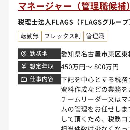
（有価証券報告書、四
マネージャー（管理職候補
資金調達、資金管理、
労務管理、コンプライ
税理士法人FLAGS（FLAGSグルー
総会、取締役会等の運
転勤無
フレックス制
管理職
連法務対応
愛知県名古屋市東区東桜
勤務地
450万円～ 800万円
想定年収
下記を中心とする税務
仕事内容
資料作成などの業務を
チームリーダー又はマ
ムの管理をお任せしま
して頂くため、税務コ
担当件数は少なくなっ