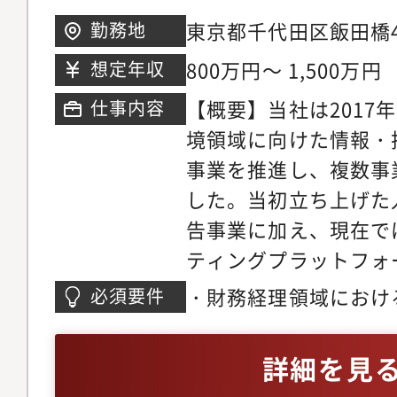
東京都千代田区飯田橋4
勤務地
800万円～ 1,500万円
想定年収
【概要】当社は2017
仕事内容
境領域に向けた情報・
事業を推進し、複数事
した。当初立ち上げた
告事業に加え、現在で
ティングプラットフォ
促進するクラウドサー
・財務経理領域におけ
必須要件
規事業開発・システム
ベルの一連の実務経験
を拡張し続けています
験
詳細を見
う体制強化のため、C