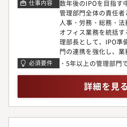
数年後のIPOを目指
仕事内容
管理部門全体の責任者
人事・労務・総務・法
オフィス業務を統括す
理部長として、IPO
門の連携を強化し、業
強化を図ります。経営
・5年以上の管理部門
必須要件
の最適化と持続的な成
（経理・財務経験は必
に貢献していただきま
フィス業務に関する知
詳細を見
理部門（経理・財務・
制、J-SOX、会社法
務など）の統括とマネ
る深い知識・日常会話
テムの構築・運用・強
（海外出身エンジニア
実分析、経営層へのレ
のため）