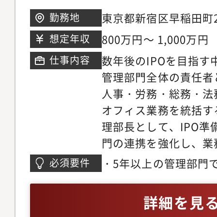
IPO準備・監査法人対
東京都新宿区早稲田町2
勤務地
4．CEOと連携した投
800万円～ 1,000万円
想定年収
立案～実行・各ラウンド（
数年後のIPOを目指
仕事内容
要な成長ステージを明
管理部門全体の責任者
動したファイナンス戦
人事・労務・総務・法
(VC、CVC、金融機
オフィス業務を統括す
を実行・投資家向けピ
理部長として、IPO
の策定、デューデリジ
門の連携を強化し、業
ンパクト投資（食・環
強化を図ります。経営
値）を意識したストー
・5年以上の管理部門
必須要件
の最適化と持続的な成
レート組織構築・国内
（経理・財務経験は必
に貢献していただきま
バー採用・管理・育成
フィス業務に関する知
詳細を見
理部門（経理・財務・
総務・法務） ■組織
制、J-SOX、会社法