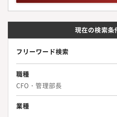
務など）の統括とマネ
レーシア側に経理1名・
る深い知識・日常会話
テムの構築・運用・強
南アジアの生鮮食品の
（海外出身エンジニア
実分析、経営層へのレ
で、特にシンガポール
のため）
現在の検索条
（有価証券報告書、四
EC成長率は日本より
資金調達、資金管理、
市場の事業規模の拡大
労務管理、コンプライ
しかし、生鮮食品にお
フリーワード検索
総会、取締役会等の運
ら消費者へのコールド
連法務対応
送機能など）が未発達
職種
んど進んでいない状況
ジアでの、生産者と消
CFO・管理部長
流通の情報・物流・決
構築を目指し、新鮮な
業種
ストップ農場直送プラ