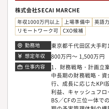
株式会社SECAI MARCHE
年収1000万円以上
上場準備中
英語
リモートワーク可
CXO候補
東京都千代田区大手町1-
勤務地
Spaces大手町 雇用
800万円～ 1,500万円
想定年収
本、マレーシア（出張
1．財務戦略・計画立案
仕事内容
中長期の財務戦略・資
行、成長に応じたKP
利益、キャッシュフロ
BS／CFの三位一体で
期の予実管理体制の構