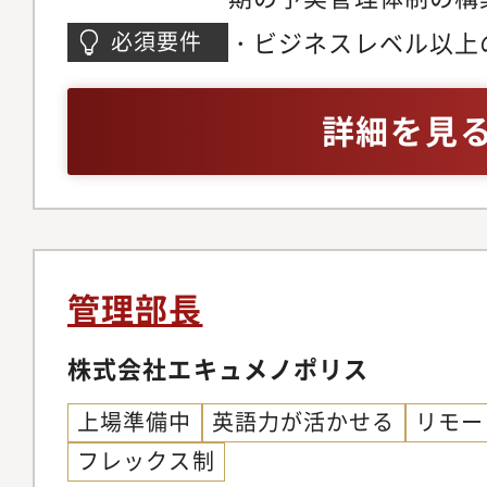
分析、ギャップ解消施
・ビジネスレベル以上
必須要件
意思決定支援・企業価
語でのコミュニケーシ
業・成長戦略の数字計
経営企画等の実務およ
詳細を見
略・施策の定量的シミ
（予実管理・資金繰り・P
ク・比較分析を通じた
ど）・内部統制・監査
例：販路拡大戦略に対し
どのガバナンス構築経
Economics」や「L
など投資家リレーショ
か）を可視化し、投資
出資・モニタリング側
管理部長
援に留まらず、プロア
し、数値を基に意思決
期待しています。3．
株式会社エキュメノポリス
思考・成長期スタート
部統制・成長に伴う資
動ける実行力・正確性
上場準備中
英語力が活かせる
リモー
契約増加に対応し、財
り経験より、経営・財
フレックス制
仕組みを整える・税務
験重視）・日本語・英