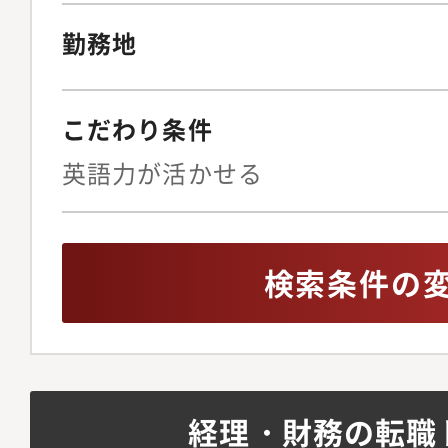
ています。既に、2,5
勤務地
います。調達方法にテ
ことで、小規模農場の
続可能性に貢献するこ
こだわり条件
マレーシアの大手食品
英語力が活かせる
つとして、消費者に高
幅広く購入する機会を
F&B 業界へのサポー
検索条件の
に喜びと幸せをもたら
す。
経理・財務の転職