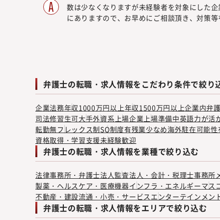
数は少なくなりますが未経験者を対象にした企
にありますので、お早めにご相談頂き、対策等
弁護士の転職・求人情報をこだわり条件で絞り
企業法務
年収1000万円以上
年収1500万円以上
企業内弁
司法修習生可
大手
外資系
上場企業
上場準備中
英語力が活
転勤無
フレックス制
SO制度有
残業少なめ
海外駐在可能性
資格取得・学習支援
未経験歓迎
弁護士の転職・求人情報を業種で絞り込む
法律事務所・弁護士法人
監査法人・会計・税理士事務所
製薬・ヘルスケア・医療機器
インフラ・エネルギー
マス
不動産・建設
流通・小売・サービス
エンターテインメン
弁護士の転職・求人情報をエリアで絞り込む