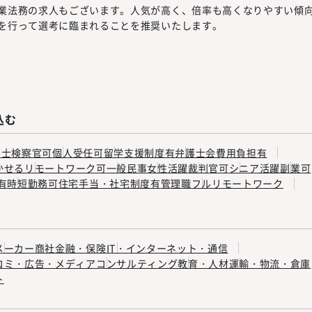
業法務の求人もございます。人気が高く、倍率も高くなりやすい傾
を行って選考に臨まれることを推奨いたします。
込む
護士
検察官可
個人受任可
留学支援制度有
弁護士会費用負担有
かせる
リモートワーク可
一般民事
女性活躍
裁判官可
シニア活躍
副業可
有
時短勤務可
住宅手当・社宅制度有
管理職
フルリモートワーク
メーカー
商社
金融・保険
IT・インターネット・通信
コミ・広告・メディア
コンサルティング
教育・人材
運輸・物流・倉庫
ト