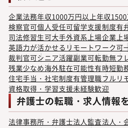
企業法務
年収1000万円以上
年収150
検察官可
個人受任可
留学支援制度有
司法修習生可
大手
外資系
上場企業
上
英語力が活かせる
リモートワーク可
裁判官可
シニア活躍
副業可
転勤無
フ
残業少なめ
海外駐在可能性有
時短勤
住宅手当・社宅制度有
管理職
フルリ
資格取得・学習支援
未経験歓迎
弁護士の転職・求人情報
法律事務所・弁護士法人
監査法人・