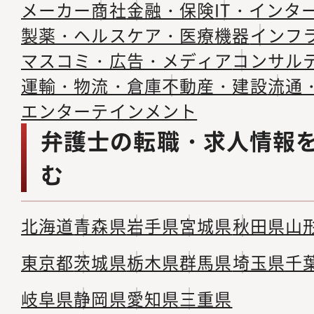
メーカー
商社
金融・保険
IT・インタ
製薬・ヘルスケア・医療機器
インフ
マスコミ・広告・メディア
コンサル
運輸・物流・倉庫
不動産・建設
流通
エンターテインメント
弁護士の転職・求人情報
む
北海道
青森県
岩手県
宮城県
秋田県
山
東京都
茨城県
栃木県
群馬県
埼玉県
千
岐阜県
静岡県
愛知県
三重県