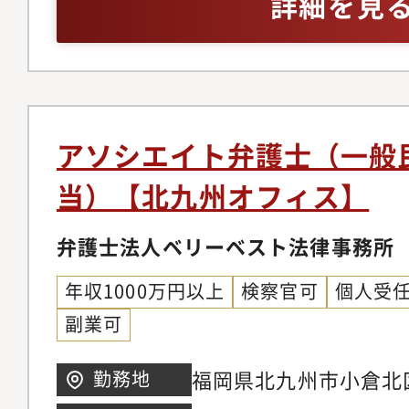
詳細を見
着けることが可能です
チャー法務、IPO法務
ネスモデルでの実務経
件、紛争案件、知的財
事務所の中には、価格
テイメント、国際取引
り、実績が少なく専門
個人のお客様向け交通
念ながら存在します。
金請求、離婚問題、刑
アソシエイト弁護士（一般
朗会計とクライアント
産相続、労働問題、債
当）【北九州オフィス】
ブルな料金体系を構築
外国人のビザ申請【同
掛ける専任の弁護士が
の】◆幅広い分野/豊
弁護士法人ベリーベスト法律事務所
ニーズに応じ、今後は
ているパラリーガルと
以上に大きく切り込ん
年収1000万円以上
検察官可
個人受
士が多くの案件に専念
ます。【サポート制度
副業可
に注力しています。そ
を発揮できる理想の法
所の倍近い案件を幅広
福岡県北九州市小倉北区京
勤務地
事務所では業務支援室
き、短期間で弁護士と