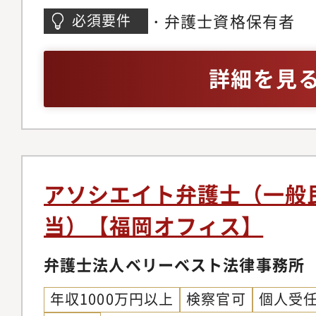
件、不動産・法人登記
・弁護士資格保有者
必須要件
バティブ問題、各種契
務、コーポレートガバ
詳細を見
チャー法務、IPO法務
件、紛争案件、知的財
テイメント、国際取引
個人のお客様向け交通
金請求、離婚問題、刑
アソシエイト弁護士（一般
産相続、労働問題、債
当）【福岡オフィス】
外国人のビザ申請【同
の】◆幅広い分野/豊
弁護士法人ベリーベスト法律事務所
ているパラリーガルと
年収1000万円以上
検察官可
個人受
士が多くの案件に専念