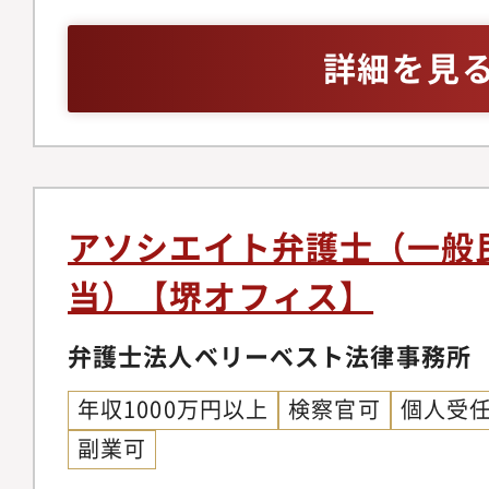
バティブ問題、各種契
だきます。経験を積み
をお願いしている為、
務、コーポレートガバ
詳細を見
師や、メディアへの出
着けることが可能です
チャー法務、IPO法務
う弁護士もいます。
ネスモデルでの実務経
件、紛争案件、知的財
事務所の中には、価格
テイメント、国際取引
り、実績が少なく専門
個人のお客様向け交通
念ながら存在します。
金請求、離婚問題、刑
アソシエイト弁護士（一般
朗会計とクライアント
産相続、労働問題、債
当）【堺オフィス】
ブルな料金体系を構築
外国人のビザ申請【同
掛ける専任の弁護士が
の】◆幅広い分野/豊
弁護士法人ベリーベスト法律事務所
ニーズに応じ、今後は
ているパラリーガルと
以上に大きく切り込ん
年収1000万円以上
検察官可
個人受
士が多くの案件に専念
ます。【サポート制度
副業可
に注力しています。そ
を発揮できる理想の法