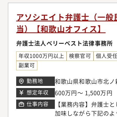
り、実績が少なく専門
個人のお客様向け交通
念ながら存在します。
金請求、離婚問題、刑
アソシエイト弁護士（一般
朗会計とクライアント
産相続、労働問題、債
当）【和歌山オフィス】
ブルな料金体系を構築
外国人のビザ申請【同
掛ける専任の弁護士が
の】◆幅広い分野/豊
弁護士法人ベリーベスト法律事務所
ニーズに応じ、今後は
ているパラリーガルと
以上に大きく切り込ん
年収1000万円以上
検察官可
個人受
士が多くの案件に専念
ます。【サポート制度
副業可
に注力しています。そ
を発揮できる理想の法
所の倍近い案件を幅広
和歌山県和歌山市北ノ新地
勤務地
事務所では業務支援室
き、短期間で弁護士と
ビル4階※希望考慮の
研修実施やオフィス連
600万円～ 1,500万円
想定年収
事ができる環境です。
おります。領域が広い
マーケティング・営業
【業務内容】弁護士と
仕事内容
領域についてミスマッ
事務所では各専門チー
加味しながら下記のよ