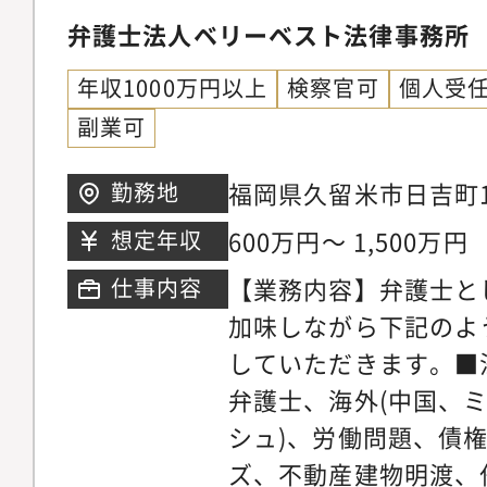
弁護士法人ベリーベスト法律事務所
年収1000万円以上
検察官可
個人受
副業可
福岡県久留米市日吉町1
勤務地
留米ビル4階※希望考
600万円～ 1,500万円
想定年収
【業務内容】弁護士と
仕事内容
加味しながら下記のよ
していただきます。■
弁護士、海外(中国、
シュ)、労働問題、債
ズ、不動産建物明渡、