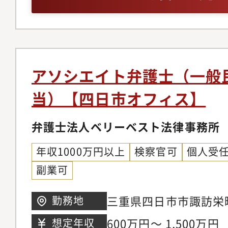
う弁護士もいます。
ネスモデルでの実務経
件、紛争案件、知的財
事務所の中には、価格
テイメント、国際取引
り、実績が少なく専門
個人のお客様向け交通
念ながら存在します。
金請求、離婚問題、刑
アソシエイト弁護士（一般
朗会計とクライアント
産相続、労働問題、債
当）【四日市オフィス】
ブルな料金体系を構築
外国人のビザ申請【同
掛ける専任の弁護士が
の】◆幅広い分野/豊
弁護士法人ベリーベスト法律事務所
ニーズに応じ、今後は
ているパラリーガルと
以上に大きく切り込ん
年収1000万円以上
検察官可
個人受
士が多くの案件に専念
ます。【サポート制度
副業可
に注力しています。そ
を発揮できる理想の法
所の倍近い案件を幅広
三重県四日市市諏訪栄町
勤務地
事務所では業務支援室
き、短期間で弁護士と
ル3階※希望考慮の上
研修実施やオフィス連
600万円～ 1,500万円
想定年収
事ができる環境です。