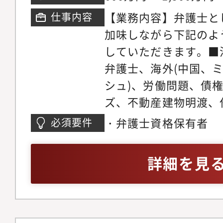
おります。領域が広い
マーケティング・営業
【業務内容】弁護士と
仕事内容
領域についてミスマッ
事務所では各専門チー
加味しながら下記のよ
やかなサポート体制を
の段階から弁護士が関
していただきます。■
リアステップについて
います。マーケティン
弁護士、海外(中国、
い分野の仕事に触れて
助けを借りながら、ど
シュ)、労働問題、債
関心の高い分野で専門
きるかを弁護士が主体
ズ、不動産建物明渡、
だきます。ゆくゆくは
た、顧客獲得の見込み
件、不動産・法人登記
・弁護士資格保有者
必須要件
戦しつつ後輩弁護士の
ロージングの段階では
バティブ問題、各種契
だきます。経験を積み
をお願いしている為、
務、コーポレートガバ
詳細を見
師や、メディアへの出
着けることが可能です
チャー法務、IPO法務
う弁護士もいます。
ネスモデルでの実務経
件、紛争案件、知的財
事務所の中には、価格
テイメント、国際取引
り、実績が少なく専門
個人のお客様向け交通