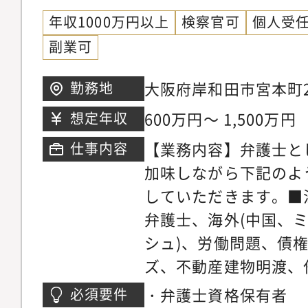
ているパラリーガルと
以上に大きく切り込ん
年収1000万円以上
検察官可
個人受
士が多くの案件に専念
ます。【サポート制度
副業可
に注力しています。そ
を発揮できる理想の法
所の倍近い案件を幅広
大阪府岸和田市宮本町2
勤務地
事務所では業務支援室
き、短期間で弁護士と
付7階※希望考慮の上
研修実施やオフィス連
600万円～ 1,500万円
想定年収
事ができる環境です。
おります。領域が広い
マーケティング・営業
【業務内容】弁護士と
仕事内容
領域についてミスマッ
事務所では各専門チー
加味しながら下記のよ
やかなサポート体制を
の段階から弁護士が関
していただきます。■
リアステップについて
います。マーケティン
弁護士、海外(中国、
い分野の仕事に触れて
助けを借りながら、ど
シュ)、労働問題、債
関心の高い分野で専門
きるかを弁護士が主体
ズ、不動産建物明渡、
だきます。ゆくゆくは
た、顧客獲得の見込み
件、不動産・法人登記
・弁護士資格保有者
必須要件
戦しつつ後輩弁護士の
ロージングの段階では