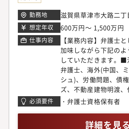
を発揮できる理想の法
所の倍近い案件を幅広
滋賀県草津市大路二丁目
勤務地
事務所では業務支援室
き、短期間で弁護士と
※希望考慮の上決定し
研修実施やオフィス連
600万円～ 1,500万円
想定年収
事ができる環境です。
おります。領域が広い
マーケティング・営業
【業務内容】弁護士と
仕事内容
領域についてミスマッ
事務所では各専門チー
加味しながら下記のよ
やかなサポート体制を
の段階から弁護士が関
していただきます。■
リアステップについて
います。マーケティン
弁護士、海外(中国、
い分野の仕事に触れて
助けを借りながら、ど
シュ)、労働問題、債
関心の高い分野で専門
きるかを弁護士が主体
ズ、不動産建物明渡、
だきます。ゆくゆくは
た、顧客獲得の見込み
件、不動産・法人登記
・弁護士資格保有者
必須要件
戦しつつ後輩弁護士の
ロージングの段階では
バティブ問題、各種契
だきます。経験を積み
をお願いしている為、
務、コーポレートガバ
詳細を見
師や、メディアへの出
着けることが可能です
チャー法務、IPO法務