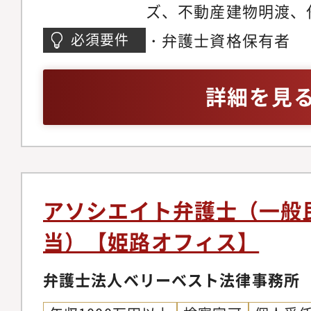
きるかを弁護士が主体
ズ、不動産建物明渡、
だきます。ゆくゆくは
た、顧客獲得の見込み
件、不動産・法人登記
・弁護士資格保有者
必須要件
戦しつつ後輩弁護士の
ロージングの段階では
バティブ問題、各種契
だきます。経験を積み
をお願いしている為、
務、コーポレートガバ
詳細を見
師や、メディアへの出
着けることが可能です
チャー法務、IPO法務
う弁護士もいます。
ネスモデルでの実務経
件、紛争案件、知的財
事務所の中には、価格
テイメント、国際取引
り、実績が少なく専門
個人のお客様向け交通
念ながら存在します。
金請求、離婚問題、刑
アソシエイト弁護士（一般
朗会計とクライアント
産相続、労働問題、債
当）【姫路オフィス】
ブルな料金体系を構築
外国人のビザ申請【同
掛ける専任の弁護士が
の】◆幅広い分野/豊
弁護士法人ベリーベスト法律事務所
ニーズに応じ、今後は
ているパラリーガルと