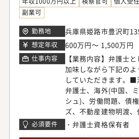
以上に大きく切り込ん
年収1000万円以上
検察官可
個人受
士が多くの案件に専念
ます。【サポート制度
副業可
に注力しています。そ
を発揮できる理想の法
所の倍近い案件を幅広
兵庫県姫路市豊沢町1
勤務地
事務所では業務支援室
き、短期間で弁護士と
ビル4階※希望考慮の
研修実施やオフィス連
600万円～ 1,500万円
想定年収
事ができる環境です。
おります。領域が広い
マーケティング・営業
【業務内容】弁護士と
仕事内容
領域についてミスマッ
事務所では各専門チー
加味しながら下記のよ
やかなサポート体制を
の段階から弁護士が関
していただきます。■
リアステップについて
います。マーケティン
弁護士、海外(中国、
い分野の仕事に触れて
助けを借りながら、ど
シュ)、労働問題、債
関心の高い分野で専門
きるかを弁護士が主体
ズ、不動産建物明渡、
だきます。ゆくゆくは
た、顧客獲得の見込み
件、不動産・法人登記
・弁護士資格保有者
必須要件
戦しつつ後輩弁護士の
ロージングの段階では
バティブ問題、各種契
だきます。経験を積み