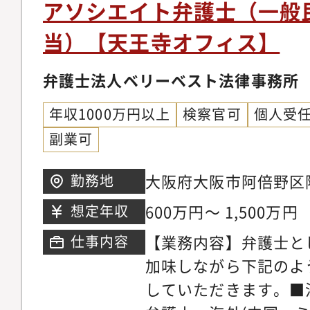
金請求、離婚問題、刑
アソシエイト弁護士（一般
朗会計とクライアント
産相続、労働問題、債
当）【天王寺オフィス】
ブルな料金体系を構築
外国人のビザ申請【同
掛ける専任の弁護士が
の】◆幅広い分野/豊
弁護士法人ベリーベスト法律事務所
ニーズに応じ、今後は
ているパラリーガルと
以上に大きく切り込ん
年収1000万円以上
検察官可
個人受
士が多くの案件に専念
ます。【サポート制度
副業可
に注力しています。そ
を発揮できる理想の法
所の倍近い案件を幅広
大阪府大阪市阿倍野区阿
勤務地
事務所では業務支援室
き、短期間で弁護士と
ビル5階※希望考慮の
研修実施やオフィス連
600万円～ 1,500万円
想定年収
事ができる環境です。
おります。領域が広い
マーケティング・営業
【業務内容】弁護士と
仕事内容
領域についてミスマッ
事務所では各専門チー
加味しながら下記のよ
やかなサポート体制を
の段階から弁護士が関
していただきます。■
リアステップについて
います。マーケティン