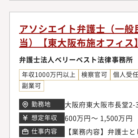
事務所の中には、価格
テイメント、国際取引
り、実績が少なく専門
個人のお客様向け交通
念ながら存在します。
金請求、離婚問題、刑
アソシエイト弁護士（一般
朗会計とクライアント
産相続、労働問題、債
当）【東大阪布施オフィス
ブルな料金体系を構築
外国人のビザ申請【同
掛ける専任の弁護士が
の】◆幅広い分野/豊
弁護士法人ベリーベスト法律事務所
ニーズに応じ、今後は
ているパラリーガルと
以上に大きく切り込ん
年収1000万円以上
検察官可
個人受
士が多くの案件に専念
ます。【サポート制度
副業可
に注力しています。そ
を発揮できる理想の法
所の倍近い案件を幅広
大阪府東大阪市長堂2-
勤務地
事務所では業務支援室
き、短期間で弁護士と
※希望考慮の上決定し
研修実施やオフィス連
600万円～ 1,500万円
想定年収
事ができる環境です。
おります。領域が広い
マーケティング・営業
【業務内容】弁護士と
仕事内容
領域についてミスマッ