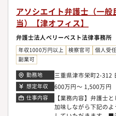
念ながら存在します。
金請求、離婚問題、刑
アソシエイト弁護士（一般
朗会計とクライアント
産相続、労働問題、債
当）【津オフィス】
ブルな料金体系を構築
外国人のビザ申請【同
掛ける専任の弁護士が
の】◆幅広い分野/豊
弁護士法人ベリーベスト法律事務所
ニーズに応じ、今後は
ているパラリーガルと
以上に大きく切り込ん
年収1000万円以上
検察官可
個人受
士が多くの案件に専念
ます。【サポート制度
副業可
に注力しています。そ
を発揮できる理想の法
所の倍近い案件を幅広
三重県津市栄町2-312
勤務地
事務所では業務支援室
き、短期間で弁護士と
考慮の上決定します
研修実施やオフィス連
600万円～ 1,500万円
想定年収
事ができる環境です。
おります。領域が広い
マーケティング・営業
【業務内容】弁護士と
仕事内容
領域についてミスマッ
事務所では各専門チー
加味しながら下記のよ
やかなサポート体制を
の段階から弁護士が関
していただきます。■