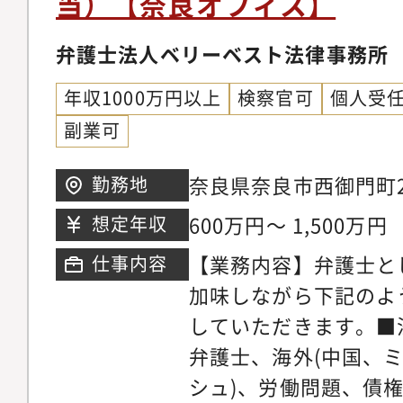
当）【奈良オフィス】
ブルな料金体系を構築
外国人のビザ申請【同
掛ける専任の弁護士が
の】◆幅広い分野/豊
弁護士法人ベリーベスト法律事務所
ニーズに応じ、今後は
ているパラリーガルと
以上に大きく切り込ん
年収1000万円以上
検察官可
個人受
士が多くの案件に専念
ます。【サポート制度
副業可
に注力しています。そ
を発揮できる理想の法
所の倍近い案件を幅広
奈良県奈良市西御門町2
勤務地
事務所では業務支援室
き、短期間で弁護士と
ル5階※希望考慮の上
研修実施やオフィス連
600万円～ 1,500万円
想定年収
事ができる環境です。
おります。領域が広い
マーケティング・営業
【業務内容】弁護士と
仕事内容
領域についてミスマッ
事務所では各専門チー
加味しながら下記のよ
やかなサポート体制を
の段階から弁護士が関
していただきます。■
リアステップについて
います。マーケティン
弁護士、海外(中国、
い分野の仕事に触れて
助けを借りながら、ど
シュ)、労働問題、債
関心の高い分野で専門