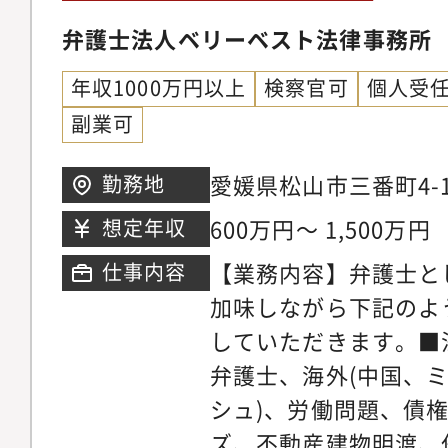
掛ける専任の弁護士が
の】◆幅広い分野/豊
弁護士法人ベリーベスト法律事務所
ニーズに応じ、今後は
ているパラリーガルと
以上に大きく切り込ん
年収1000万円以上
検察官可
個人受
士が多くの案件に専念
ます。【サポート制度
副業可
に注力しています。そ
を発揮できる理想の法
所の倍近い案件を幅広
愛媛県松山市三番町4-1
勤務地
事務所では業務支援室
き、短期間で弁護士と
町ビル4階※希望考慮
研修実施やオフィス連
600万円～ 1,500万円
想定年収
事ができる環境です。
おります。領域が広い
マーケティング・営業
【業務内容】弁護士と
仕事内容
領域についてミスマッ
事務所では各専門チー
加味しながら下記のよ
やかなサポート体制を
の段階から弁護士が関
していただきます。■
リアステップについて
います。マーケティン
弁護士、海外(中国、
い分野の仕事に触れて
助けを借りながら、ど
シュ)、労働問題、債
関心の高い分野で専門
きるかを弁護士が主体
ズ、不動産建物明渡、