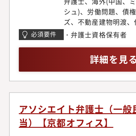
弁護士、海外(中国、
い分野の仕事に触れて
助けを借りながら、ど
シュ)、労働問題、債
関心の高い分野で専門
きるかを弁護士が主体
ズ、不動産建物明渡、
だきます。ゆくゆくは
た、顧客獲得の見込み
件、不動産・法人登記
・弁護士資格保有者
必須要件
戦しつつ後輩弁護士の
ロージングの段階では
バティブ問題、各種契
だきます。経験を積み
をお願いしている為、
務、コーポレートガバ
詳細を見
師や、メディアへの出
着けることが可能です
チャー法務、IPO法務
う弁護士もいます。
ネスモデルでの実務経
件、紛争案件、知的財
事務所の中には、価格
テイメント、国際取引
り、実績が少なく専門
個人のお客様向け交通
念ながら存在します。
金請求、離婚問題、刑
アソシエイト弁護士（一般
朗会計とクライアント
産相続、労働問題、債
当）【京都オフィス】
ブルな料金体系を構築
外国人のビザ申請【同
掛ける専任の弁護士が
の】◆幅広い分野/豊