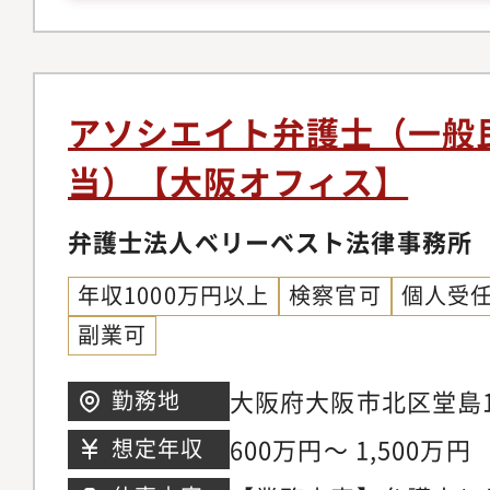
件、紛争案件、知的財
事務所の中には、価格
テイメント、国際取引
り、実績が少なく専門
個人のお客様向け交通
念ながら存在します。
金請求、離婚問題、刑
アソシエイト弁護士（一般
朗会計とクライアント
産相続、労働問題、債
当）【大阪オフィス】
ブルな料金体系を構築
外国人のビザ申請【同
掛ける専任の弁護士が
の】◆幅広い分野/豊
弁護士法人ベリーベスト法律事務所
ニーズに応じ、今後は
ているパラリーガルと
以上に大きく切り込ん
年収1000万円以上
検察官可
個人受
士が多くの案件に専念
ます。【サポート制度
副業可
に注力しています。そ
を発揮できる理想の法
所の倍近い案件を幅広
大阪府大阪市北区堂島1
勤務地
事務所では業務支援室
き、短期間で弁護士と
新道ビル2階※希望考
研修実施やオフィス連
600万円～ 1,500万円
想定年収
事ができる環境です。
おります。領域が広い
マーケティング・営業