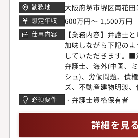
所の倍近い案件を幅広
大阪府堺市堺区南花田口
勤務地
事務所では業務支援室
き、短期間で弁護士と
東ビル5階※希望考慮
研修実施やオフィス連
600万円～ 1,500万円
想定年収
事ができる環境です。
おります。領域が広い
マーケティング・営業
【業務内容】弁護士と
仕事内容
領域についてミスマッ
事務所では各専門チー
加味しながら下記のよ
やかなサポート体制を
の段階から弁護士が関
していただきます。■
リアステップについて
います。マーケティン
弁護士、海外(中国、
い分野の仕事に触れて
助けを借りながら、ど
シュ)、労働問題、債
関心の高い分野で専門
きるかを弁護士が主体
ズ、不動産建物明渡、
だきます。ゆくゆくは
た、顧客獲得の見込み
件、不動産・法人登記
・弁護士資格保有者
必須要件
戦しつつ後輩弁護士の
ロージングの段階では
バティブ問題、各種契
だきます。経験を積み
をお願いしている為、
務、コーポレートガバ
詳細を見
師や、メディアへの出
着けることが可能です
チャー法務、IPO法務
う弁護士もいます。
ネスモデルでの実務経