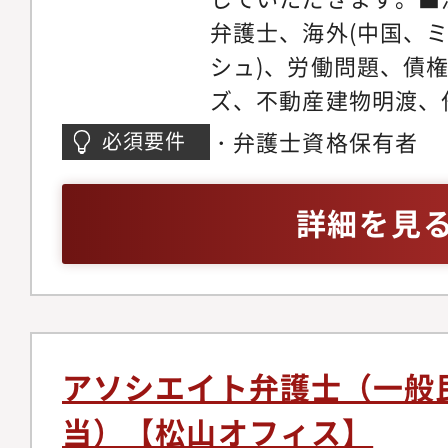
リアステップについて
います。マーケティン
弁護士、海外(中国、
い分野の仕事に触れて
助けを借りながら、ど
シュ)、労働問題、債
関心の高い分野で専門
きるかを弁護士が主体
ズ、不動産建物明渡、
だきます。ゆくゆくは
た、顧客獲得の見込み
件、不動産・法人登記
・弁護士資格保有者
必須要件
戦しつつ後輩弁護士の
ロージングの段階では
バティブ問題、各種契
だきます。経験を積み
をお願いしている為、
務、コーポレートガバ
詳細を見
師や、メディアへの出
着けることが可能です
チャー法務、IPO法務
う弁護士もいます。
ネスモデルでの実務経
件、紛争案件、知的財
事務所の中には、価格
テイメント、国際取引
り、実績が少なく専門
個人のお客様向け交通
念ながら存在します。
金請求、離婚問題、刑
アソシエイト弁護士（一般
朗会計とクライアント
産相続、労働問題、債
当）【松山オフィス】
ブルな料金体系を構築
外国人のビザ申請【同