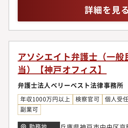
をお願いしている為、
務、コーポレートガバ
詳細を見
師や、メディアへの出
着けることが可能です
チャー法務、IPO法務
う弁護士もいます。
ネスモデルでの実務経
件、紛争案件、知的財
事務所の中には、価格
テイメント、国際取引
り、実績が少なく専門
個人のお客様向け交通
念ながら存在します。
金請求、離婚問題、刑
アソシエイト弁護士（一般
朗会計とクライアント
産相続、労働問題、債
当）【神戸オフィス】
ブルな料金体系を構築
外国人のビザ申請【同
掛ける専任の弁護士が
の】◆幅広い分野/豊
弁護士法人ベリーベスト法律事務所
ニーズに応じ、今後は
ているパラリーガルと
以上に大きく切り込ん
年収1000万円以上
検察官可
個人受
士が多くの案件に専念
ます。【サポート制度
副業可
に注力しています。そ
を発揮できる理想の法
所の倍近い案件を幅広
兵庫県神戸市中央区京
勤務地
事務所では業務支援室