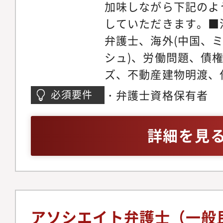
事務所では各専門チー
加味しながら下記のよ
やかなサポート体制を
の段階から弁護士が関
していただきます。■
リアステップについて
います。マーケティン
弁護士、海外(中国、
い分野の仕事に触れて
助けを借りながら、ど
シュ)、労働問題、債
関心の高い分野で専門
きるかを弁護士が主体
ズ、不動産建物明渡、
だきます。ゆくゆくは
た、顧客獲得の見込み
件、不動産・法人登記
・弁護士資格保有者
必須要件
戦しつつ後輩弁護士の
ロージングの段階では
バティブ問題、各種契
だきます。経験を積み
をお願いしている為、
務、コーポレートガバ
詳細を見
師や、メディアへの出
着けることが可能です
チャー法務、IPO法務
う弁護士もいます。
ネスモデルでの実務経
件、紛争案件、知的財
事務所の中には、価格
テイメント、国際取引
り、実績が少なく専門
個人のお客様向け交通
念ながら存在します。
金請求、離婚問題、刑
アソシエイト弁護士（一般
朗会計とクライアント