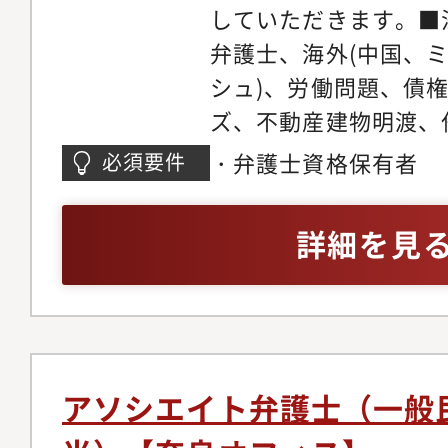
やかなサポート体制を
の段階から弁護士が関
していただきます。■
リアステップについて
います。マーケティン
弁護士、海外(中国、
い分野の仕事に触れて
助けを借りながら、ど
シュ)、労働問題、債
関心の高い分野で専門
きるかを弁護士が主体
ズ、不動産建物明渡、
だきます。ゆくゆくは
た、顧客獲得の見込み
件、不動産・法人登記
・弁護士資格保有者
必須要件
戦しつつ後輩弁護士の
ロージングの段階では
バティブ問題、各種契
だきます。経験を積み
をお願いしている為、
務、コーポレートガバ
詳細を見
師や、メディアへの出
着けることが可能です
チャー法務、IPO法務
う弁護士もいます。
ネスモデルでの実務経
件、紛争案件、知的財
事務所の中には、価格
テイメント、国際取引
り、実績が少なく専門
個人のお客様向け交通
念ながら存在します。
金請求、離婚問題、刑
アソシエイト弁護士（一般
朗会計とクライアント
産相続、労働問題、債