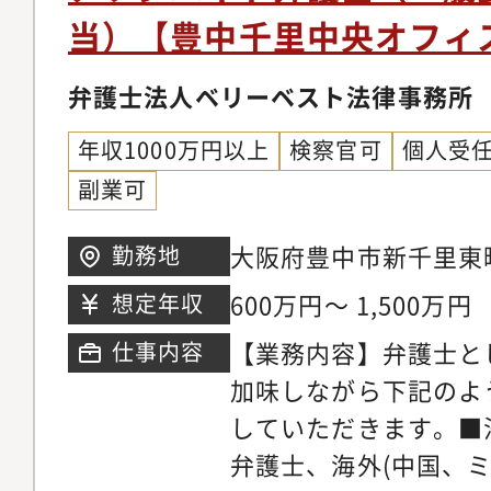
産相続、労働問題、債
当）【豊中千里中央オフィ
ブルな料金体系を構築
外国人のビザ申請【同
掛ける専任の弁護士が
の】◆幅広い分野/豊
弁護士法人ベリーベスト法律事務所
ニーズに応じ、今後は
ているパラリーガルと
以上に大きく切り込ん
年収1000万円以上
検察官可
個人受
士が多くの案件に専念
ます。【サポート制度
副業可
に注力しています。そ
を発揮できる理想の法
所の倍近い案件を幅広
大阪府豊中市新千里東町
勤務地
事務所では業務支援室
き、短期間で弁護士と
ル千里中央ビル5階※
研修実施やオフィス連
600万円～ 1,500万円
想定年収
事ができる環境です。
おります。領域が広い
マーケティング・営業
【業務内容】弁護士と
仕事内容
領域についてミスマッ
事務所では各専門チー
加味しながら下記のよ
やかなサポート体制を
の段階から弁護士が関
していただきます。■
リアステップについて
います。マーケティン
弁護士、海外(中国、
い分野の仕事に触れて