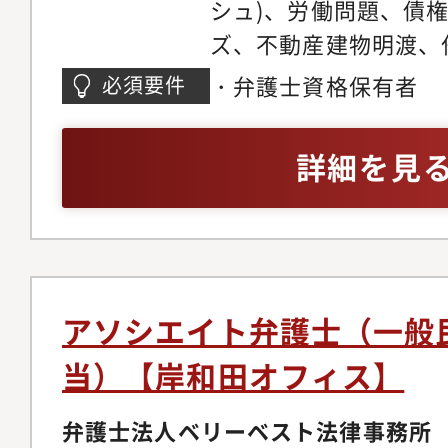
助けを借りながら、ど
シュ)、労働問題、債
関心の高い分野で専門
きるかを弁護士が主体
ズ、不動産建物明渡、
だきます。ゆくゆくは
た、顧客獲得の見込み
件、不動産・法人登記
・弁護士資格保有者
必須要件
戦しつつ後輩弁護士の
ロージングの段階では
バティブ問題、各種契
だきます。経験を積み
をお願いしている為、
務、コーポレートガバ
詳細を見
師や、メディアへの出
着けることが可能です
チャー法務、IPO法務
う弁護士もいます。
ネスモデルでの実務経
件、紛争案件、知的財
事務所の中には、価格
テイメント、国際取引
り、実績が少なく専門
個人のお客様向け交通
念ながら存在します。
金請求、離婚問題、刑
アソシエイト弁護士（一般
朗会計とクライアント
産相続、労働問題、債
当）【岸和田オフィス】
ブルな料金体系を構築
外国人のビザ申請【同
掛ける専任の弁護士が
の】◆幅広い分野/豊
弁護士法人ベリーベスト法律事務所
ニーズに応じ、今後は