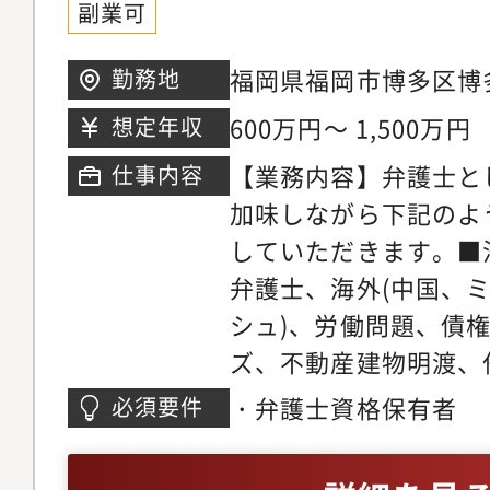
副業可
に注力しています。そ
所の倍近い案件を幅広
福岡県福岡市博多区博多
勤務地
き、短期間で弁護士と
博多駅前センタービル
600万円～ 1,500万円
想定年収
事ができる環境です。
します
マーケティング・営業
【業務内容】弁護士と
仕事内容
事務所では各専門チー
加味しながら下記のよ
の段階から弁護士が関
していただきます。■
います。マーケティン
弁護士、海外(中国、
助けを借りながら、ど
シュ)、労働問題、債
きるかを弁護士が主体
ズ、不動産建物明渡、
た、顧客獲得の見込み
件、不動産・法人登記
・弁護士資格保有者
必須要件
ロージングの段階では
バティブ問題、各種契
をお願いしている為、
務、コーポレートガバ