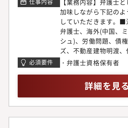
【業務内容】弁護士と
仕事内容
領域についてミスマッ
事務所では各専門チー
加味しながら下記のよ
やかなサポート体制を
の段階から弁護士が関
していただきます。■
リアステップについて
います。マーケティン
弁護士、海外(中国、
い分野の仕事に触れて
助けを借りながら、ど
シュ)、労働問題、債
関心の高い分野で専門
きるかを弁護士が主体
ズ、不動産建物明渡、
だきます。ゆくゆくは
た、顧客獲得の見込み
件、不動産・法人登記
・弁護士資格保有者
必須要件
戦しつつ後輩弁護士の
ロージングの段階では
バティブ問題、各種契
だきます。経験を積み
をお願いしている為、
務、コーポレートガバ
詳細を見
師や、メディアへの出
着けることが可能です
チャー法務、IPO法務
う弁護士もいます。
ネスモデルでの実務経
件、紛争案件、知的財
事務所の中には、価格
テイメント、国際取引
り、実績が少なく専門
個人のお客様向け交通
念ながら存在します。