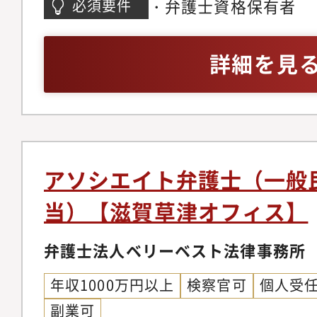
件、不動産・法人登記
・弁護士資格保有者
必須要件
戦しつつ後輩弁護士の
ロージングの段階では
バティブ問題、各種契
だきます。経験を積み
をお願いしている為、
務、コーポレートガバ
詳細を見
師や、メディアへの出
着けることが可能です
チャー法務、IPO法務
う弁護士もいます。
ネスモデルでの実務経
件、紛争案件、知的財
事務所の中には、価格
テイメント、国際取引
り、実績が少なく専門
個人のお客様向け交通
念ながら存在します。
金請求、離婚問題、刑
アソシエイト弁護士（一般
朗会計とクライアント
産相続、労働問題、債
当）【滋賀草津オフィス】
ブルな料金体系を構築
外国人のビザ申請【同
掛ける専任の弁護士が
の】◆幅広い分野/豊
弁護士法人ベリーベスト法律事務所
ニーズに応じ、今後は
ているパラリーガルと
以上に大きく切り込ん
年収1000万円以上
検察官可
個人受
士が多くの案件に専念
ます。【サポート制度
副業可
に注力しています。そ