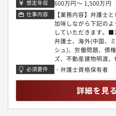
階※希望考慮の上決定
研修実施やオフィス連
600万円～ 1,500万円
想定年収
事ができる環境です。
おります。領域が広い
マーケティング・営業
【業務内容】弁護士と
仕事内容
領域についてミスマッ
事務所では各専門チー
加味しながら下記のよ
やかなサポート体制を
の段階から弁護士が関
していただきます。■
リアステップについて
います。マーケティン
弁護士、海外(中国、
い分野の仕事に触れて
助けを借りながら、ど
シュ)、労働問題、債
関心の高い分野で専門
きるかを弁護士が主体
ズ、不動産建物明渡、
だきます。ゆくゆくは
た、顧客獲得の見込み
件、不動産・法人登記
・弁護士資格保有者
必須要件
戦しつつ後輩弁護士の
ロージングの段階では
バティブ問題、各種契
だきます。経験を積み
をお願いしている為、
務、コーポレートガバ
詳細を見
師や、メディアへの出
着けることが可能です
チャー法務、IPO法務
う弁護士もいます。
ネスモデルでの実務経
件、紛争案件、知的財
事務所の中には、価格
テイメント、国際取引