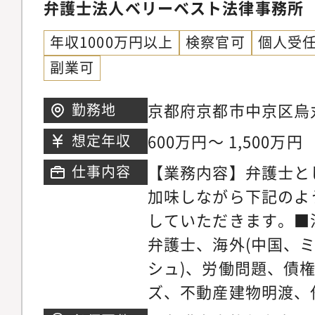
弁護士法人ベリーベスト法律事務所
ニーズに応じ、今後は
ているパラリーガルと
以上に大きく切り込ん
年収1000万円以上
検察官可
個人受
士が多くの案件に専念
ます。【サポート制度
副業可
に注力しています。そ
を発揮できる理想の法
所の倍近い案件を幅広
京都府京都市中京区烏
勤務地
事務所では業務支援室
き、短期間で弁護士と
町659番地 烏丸中央
研修実施やオフィス連
600万円～ 1,500万円
想定年収
事ができる環境です。
定します
おります。領域が広い
マーケティング・営業
【業務内容】弁護士と
仕事内容
領域についてミスマッ
事務所では各専門チー
加味しながら下記のよ
やかなサポート体制を
の段階から弁護士が関
していただきます。■
リアステップについて
います。マーケティン
弁護士、海外(中国、
い分野の仕事に触れて
助けを借りながら、ど
シュ)、労働問題、債
関心の高い分野で専門
きるかを弁護士が主体
ズ、不動産建物明渡、
だきます。ゆくゆくは
た、顧客獲得の見込み