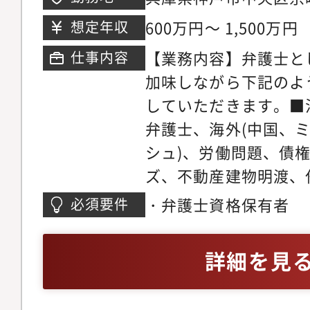
き、短期間で弁護士と
ルディング12階※希
研修実施やオフィス連
600万円～ 1,500万円
想定年収
事ができる環境です。
おります。領域が広い
マーケティング・営業
【業務内容】弁護士と
仕事内容
領域についてミスマッ
事務所では各専門チー
加味しながら下記のよ
やかなサポート体制を
の段階から弁護士が関
していただきます。■
リアステップについて
います。マーケティン
弁護士、海外(中国、
い分野の仕事に触れて
助けを借りながら、ど
シュ)、労働問題、債
関心の高い分野で専門
きるかを弁護士が主体
ズ、不動産建物明渡、
だきます。ゆくゆくは
た、顧客獲得の見込み
件、不動産・法人登記
・弁護士資格保有者
必須要件
戦しつつ後輩弁護士の
ロージングの段階では
バティブ問題、各種契
だきます。経験を積み
をお願いしている為、
務、コーポレートガバ
詳細を見
師や、メディアへの出
着けることが可能です
チャー法務、IPO法務
う弁護士もいます。
ネスモデルでの実務経
件、紛争案件、知的財