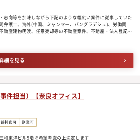
て】誰もが能力を発揮できる理想の法律事務所を目指し、同事務
強会・研修実施やオフィス連携体制の整備を行っております。領
・志向等を加味しながら下記のような幅広い案件に従事していた
域についてミスマッチを防ぐべく、きめ細やかなサポート体制を
問弁護士、海外(中国、ミャンマー、バングラデシュ)、労働問
プについて】入社後、まずは幅広い分野の仕事に触れていただ
不動産建物明渡、任意売却等の不動産案件、不動産・法人登記、
で専門性を高めていっていただきます。ゆくゆくは、より高度な
、各種契約案件、ITビジネス法務、コーポレートガバナンス、
成にも携わっていただきます。経験を積み、講演・セミナーの講
法務、事業承継、訴訟案件、紛争案件、知的財産、スポーツエンター
筆などを行う弁護士もいます。
ビザ申請■個人のお客様向け交通事故、B型肝炎訴訟給付金請
理、遺産相続、労働問題、債権回収、消費者被害、外国人のビザ
詳細を見る
◆幅広い分野/豊富な業務経験多数採用しているパラリーガルと
案件に専念できるよう業務効率化に注力しています。そのため、
広く経験することができ、短期間で弁護士としての成長実感を得
拓におけるマーケティング・営業ノウハウが習得可能同事務所で
グの段階から弁護士が関わる仕組みを構築しています。マーケ
事事件担当）【奈良オフィス】
を借りながら、どうすれば案件を獲得できるかを弁護士が主体的
の見込みがある程度立ったクロージングの段階では、弁護士にも
業のノウハウも身に着けることが可能です。◆業界最先端のビジ
を扱う法律事務所の中には、価格帯が不明瞭であったり、実績が
裁判官可
副業可
念ながら存在します。同事務所においては明朗会計とクライアン
金体系を構築し、あらゆる分野を手掛ける専任の弁護士が在籍。
良三和東洋ビル5階※希望考慮の上決定します