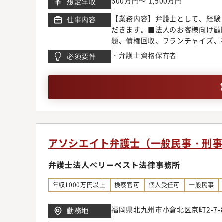
600万円～ 1,500万円
想定年収
所では業務支援室を設置し各種勉
【業務内容】弁護士として、経験
仕事内容
域が広いからこそ、配属や専門領
だきます。■法人のお客様向け顧
敷いています。【キャリアステッ
題、債権回収、フランチャイズ、
き、2年目以降に関心の高い分野
企業倒産、為替デリバティブ問題
案件に挑戦しつつ後輩弁護士の育
・弁護士資格保有者
必須要件
M&A、ベンチャー法務、IPO
師や、メディアへの出演、本の執
テイメント、国際取引、外国人の
求、離婚問題、刑事弁護、債務整
申請【同事務所で得られるもの】
の協働作業など、弁護士が多くの
従来型の事務所の倍近い案件を幅
る事ができる環境です。◆顧客開
は各専門チーム毎にマーケティン
アソシエイト弁護士（一般民事・刑
ティングチームのスタッフの助け
に考えています。また、顧客獲得
弁護士法人ベリーベスト法律事務所
営業同行をお願いしている為、営
ネスモデルでの実務経験一般民事
年収1000万円以上
検察官可
個人受任可
一般民事
少なく専門性に欠ける事務所も残
ト視点に立ったリーズナブルな料
福岡県北九州市小倉北区京町2-7-
勤務地
マーケットのニーズに応じ、今後