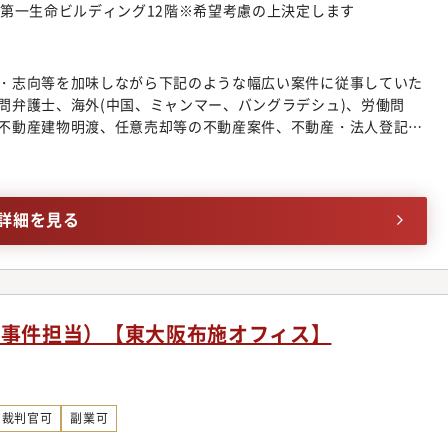
宮第一生命ビルディング12階※希望考慮の上決定します
は企業法務領域に今まで以上に大きく切り込んで行くことを考え
て】誰もが能力を発揮できる理想の法律事務所を目指し、同事務
強会・研修実施やオフィス連携体制の整備を行っております。領
・志向等を加味しながら下記のような幅広い案件に従事していた
域についてミスマッチを防ぐべく、きめ細やかなサポート体制を
問弁護士、海外(中国、ミャンマー、バングラデシュ)、労働問
プについて】入社後、まずは幅広い分野の仕事に触れていただ
不動産建物明渡、任意売却等の不動産案件、不動産・法人登記、
で専門性を高めていっていただきます。ゆくゆくは、より高度な
、各種契約案件、ITビジネス法務、コーポレートガバナンス、
成にも携わっていただきます。経験を積み、講演・セミナーの講
法務、事業承継、訴訟案件、紛争案件、知的財産、スポーツエンター
筆などを行う弁護士もいます。
ビザ申請■個人のお客様向け交通事故、B型肝炎訴訟給付金請
理、遺産相続、労働問題、債権回収、消費者被害、外国人のビザ
詳細を見る
◆幅広い分野/豊富な業務経験多数採用しているパラリーガルと
案件に専念できるよう業務効率化に注力しています。そのため、
広く経験することができ、短期間で弁護士としての成長実感を得
拓におけるマーケティング・営業ノウハウが習得可能同事務所で
グの段階から弁護士が関わる仕組みを構築しています。マーケ
事事件担当）【東大阪布施オフィス】
を借りながら、どうすれば案件を獲得できるかを弁護士が主体的
の見込みがある程度立ったクロージングの段階では、弁護士にも
業のノウハウも身に着けることが可能です。◆業界最先端のビジ
を扱う法律事務所の中には、価格帯が不明瞭であったり、実績が
裁判官可
副業可
念ながら存在します。同事務所においては明朗会計とクライアン