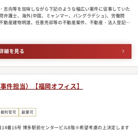
・志向等を加味しながら下記のような幅広い案件に従事していた
問弁護士、海外(中国、ミャンマー、バングラデシュ)、労働問
不動産建物明渡、任意売却等の不動産案件、不動産・法人登記、
、各種契約案件、ITビジネス法務、コーポレートガバナンス、
法務、事業承継、訴訟案件、紛争案件、知的財産、スポーツエンター
ビザ申請■個人のお客様向け交通事故、B型肝炎訴訟給付金請
理、遺産相続、労働問題、債権回収、消費者被害、外国人のビザ
詳細を見る
◆幅広い分野/豊富な業務経験多数採用しているパラリーガルと
案件に専念できるよう業務効率化に注力しています。そのため、
広く経験することができ、短期間で弁護士としての成長実感を得
拓におけるマーケティング・営業ノウハウが習得可能同事務所で
グの段階から弁護士が関わる仕組みを構築しています。マーケ
事事件担当）【福岡オフィス】
を借りながら、どうすれば案件を獲得できるかを弁護士が主体的
の見込みがある程度立ったクロージングの段階では、弁護士にも
業のノウハウも身に着けることが可能です。◆業界最先端のビジ
を扱う法律事務所の中には、価格帯が不明瞭であったり、実績が
裁判官可
副業可
念ながら存在します。同事務所においては明朗会計とクライアン
金体系を構築し、あらゆる分野を手掛ける専任の弁護士が在籍。
14番16号 博多駅前センタービル8階※希望考慮の上決定します
は企業法務領域に今まで以上に大きく切り込んで行くことを考え
て】誰もが能力を発揮できる理想の法律事務所を目指し、同事務