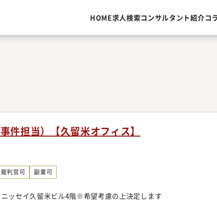
HOME
求人検索
コンサルタント紹介
コ
事事件担当）【久留米オフィス】
裁判官可
副業可
 ニッセイ久留米ビル4階※希望考慮の上決定します