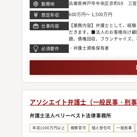
兵庫県神戸市中央区京町69 三
勤務地
マーケットのニーズに応じ、今後
ています。【サポート制度につい
600万円～ 1,500万円
想定年収
所では業務支援室を設置し各種勉
【業務内容】弁護士として、経験
仕事内容
域が広いからこそ、配属や専門領
だきます。■法人のお客様向け顧
敷いています。【キャリアステッ
題、債権回収、フランチャイズ、
き、2年目以降に関心の高い分野
企業倒産、為替デリバティブ問題
案件に挑戦しつつ後輩弁護士の育
・弁護士資格保有者
必須要件
M&A、ベンチャー法務、IPO
師や、メディアへの出演、本の執
テイメント、国際取引、外国人の
求、離婚問題、刑事弁護、債務整
申請【同事務所で得られるもの】
の協働作業など、弁護士が多くの
従来型の事務所の倍近い案件を幅
る事ができる環境です。◆顧客開
は各専門チーム毎にマーケティン
アソシエイト弁護士（一般民事・刑
ティングチームのスタッフの助け
に考えています。また、顧客獲得
弁護士法人ベリーベスト法律事務所
営業同行をお願いしている為、営
ネスモデルでの実務経験一般民事
年収1000万円以上
検察官可
個人受任可
一般民事
少なく専門性に欠ける事務所も残