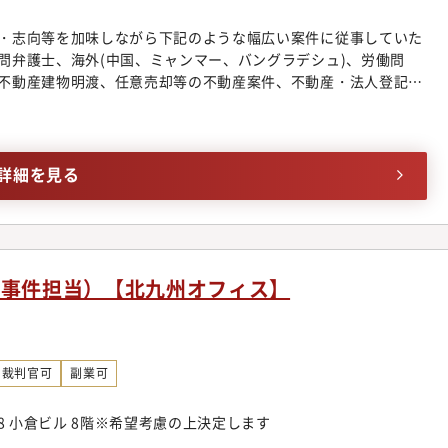
強会・研修実施やオフィス連携体制の整備を行っております。領
・志向等を加味しながら下記のような幅広い案件に従事していた
域についてミスマッチを防ぐべく、きめ細やかなサポート体制を
問弁護士、海外(中国、ミャンマー、バングラデシュ)、労働問
プについて】入社後、まずは幅広い分野の仕事に触れていただ
不動産建物明渡、任意売却等の不動産案件、不動産・法人登記、
で専門性を高めていっていただきます。ゆくゆくは、より高度な
、各種契約案件、ITビジネス法務、コーポレートガバナンス、
成にも携わっていただきます。経験を積み、講演・セミナーの講
法務、事業承継、訴訟案件、紛争案件、知的財産、スポーツエンター
筆などを行う弁護士もいます。
ビザ申請■個人のお客様向け交通事故、B型肝炎訴訟給付金請
理、遺産相続、労働問題、債権回収、消費者被害、外国人のビザ
詳細を見る
◆幅広い分野/豊富な業務経験多数採用しているパラリーガルと
案件に専念できるよう業務効率化に注力しています。そのため、
広く経験することができ、短期間で弁護士としての成長実感を得
拓におけるマーケティング・営業ノウハウが習得可能同事務所で
グの段階から弁護士が関わる仕組みを構築しています。マーケ
事事件担当）【北九州オフィス】
を借りながら、どうすれば案件を獲得できるかを弁護士が主体的
の見込みがある程度立ったクロージングの段階では、弁護士にも
業のノウハウも身に着けることが可能です。◆業界最先端のビジ
を扱う法律事務所の中には、価格帯が不明瞭であったり、実績が
裁判官可
副業可
念ながら存在します。同事務所においては明朗会計とクライアン
金体系を構築し、あらゆる分野を手掛ける専任の弁護士が在籍。
8 小倉ビル 8階※希望考慮の上決定します
は企業法務領域に今まで以上に大きく切り込んで行くことを考え