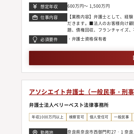
ています。【サポート制度につい
600万円～ 1,500万円
想定年収
所では業務支援室を設置し各種勉
【業務内容】弁護士として、経験
仕事内容
域が広いからこそ、配属や専門領
だきます。■法人のお客様向け顧
敷いています。【キャリアステッ
題、債権回収、フランチャイズ、
き、2年目以降に関心の高い分野
企業倒産、為替デリバティブ問題
案件に挑戦しつつ後輩弁護士の育
・弁護士資格保有者
必須要件
M&A、ベンチャー法務、IPO
師や、メディアへの出演、本の執
テイメント、国際取引、外国人の
求、離婚問題、刑事弁護、債務整
申請【同事務所で得られるもの】
の協働作業など、弁護士が多くの
従来型の事務所の倍近い案件を幅
る事ができる環境です。◆顧客開
は各専門チーム毎にマーケティン
アソシエイト弁護士（一般民事・刑
ティングチームのスタッフの助け
に考えています。また、顧客獲得
弁護士法人ベリーベスト法律事務所
営業同行をお願いしている為、営
ネスモデルでの実務経験一般民事
年収1000万円以上
検察官可
個人受任可
一般民事
少なく専門性に欠ける事務所も残
ト視点に立ったリーズナブルな料
奈良県奈良市西御門町27‐1 奈
勤務地