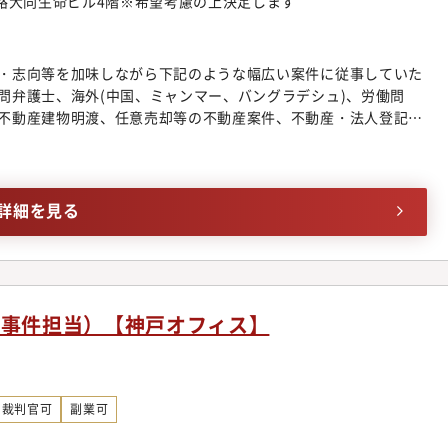
姫路大同生命ビル4階※希望考慮の上決定します
は企業法務領域に今まで以上に大きく切り込んで行くことを考え
て】誰もが能力を発揮できる理想の法律事務所を目指し、同事務
強会・研修実施やオフィス連携体制の整備を行っております。領
・志向等を加味しながら下記のような幅広い案件に従事していた
域についてミスマッチを防ぐべく、きめ細やかなサポート体制を
問弁護士、海外(中国、ミャンマー、バングラデシュ)、労働問
プについて】入社後、まずは幅広い分野の仕事に触れていただ
不動産建物明渡、任意売却等の不動産案件、不動産・法人登記、
で専門性を高めていっていただきます。ゆくゆくは、より高度な
、各種契約案件、ITビジネス法務、コーポレートガバナンス、
成にも携わっていただきます。経験を積み、講演・セミナーの講
法務、事業承継、訴訟案件、紛争案件、知的財産、スポーツエンター
筆などを行う弁護士もいます。
ビザ申請■個人のお客様向け交通事故、B型肝炎訴訟給付金請
理、遺産相続、労働問題、債権回収、消費者被害、外国人のビザ
詳細を見る
◆幅広い分野/豊富な業務経験多数採用しているパラリーガルと
案件に専念できるよう業務効率化に注力しています。そのため、
広く経験することができ、短期間で弁護士としての成長実感を得
拓におけるマーケティング・営業ノウハウが習得可能同事務所で
グの段階から弁護士が関わる仕組みを構築しています。マーケ
事事件担当）【神戸オフィス】
を借りながら、どうすれば案件を獲得できるかを弁護士が主体的
の見込みがある程度立ったクロージングの段階では、弁護士にも
業のノウハウも身に着けることが可能です。◆業界最先端のビジ
を扱う法律事務所の中には、価格帯が不明瞭であったり、実績が
裁判官可
副業可
念ながら存在します。同事務所においては明朗会計とクライアン
金体系を構築し、あらゆる分野を手掛ける専任の弁護士が在籍。