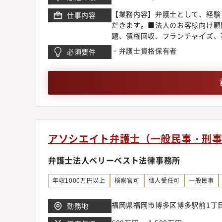
【業務内容】弁護士として、経験
仕事内容
だきます。■法人のお客様向け顧
題、債権回収、フランチャイズ、
企業倒産、為替デリバティブ問題
・弁護士資格保有者
必須要件
M&A、ベンチャー法務、IPO
テイメント、国際取引、外国人の
求、離婚問題、刑事弁護、債務整
申請【同事務所で得られるもの】
の協働作業など、弁護士が多くの
従来型の事務所の倍近い案件を幅
る事ができる環境です。◆顧客開
は各専門チーム毎にマーケティン
アソシエイト弁護士（一般民事・刑
ティングチームのスタッフの助け
に考えています。また、顧客獲得
弁護士法人ベリーベスト法律事務所
営業同行をお願いしている為、営
ネスモデルでの実務経験一般民事
年収1000万円以上
検察官可
個人受任可
一般民事
少なく専門性に欠ける事務所も残
ト視点に立ったリーズナブルな料
福岡県福岡市博多区博多駅前1丁目
勤務地
マーケットのニーズに応じ、今後
ています。【サポート制度につい