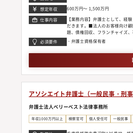
マーケットのニーズに応じ、今後
ています。【サポート制度につい
600万円～ 1,500万円
想定年収
所では業務支援室を設置し各種勉
【業務内容】弁護士として、経験
仕事内容
域が広いからこそ、配属や専門領
だきます。■法人のお客様向け顧
敷いています。【キャリアステッ
題、債権回収、フランチャイズ、
き、2年目以降に関心の高い分野
企業倒産、為替デリバティブ問題
案件に挑戦しつつ後輩弁護士の育
・弁護士資格保有者
必須要件
M&A、ベンチャー法務、IPO
師や、メディアへの出演、本の執
テイメント、国際取引、外国人の
求、離婚問題、刑事弁護、債務整
申請【同事務所で得られるもの】
の協働作業など、弁護士が多くの
従来型の事務所の倍近い案件を幅
る事ができる環境です。◆顧客開
は各専門チーム毎にマーケティン
アソシエイト弁護士（一般民事・刑
ティングチームのスタッフの助け
に考えています。また、顧客獲得
弁護士法人ベリーベスト法律事務所
営業同行をお願いしている為、営
ネスモデルでの実務経験一般民事
年収1000万円以上
検察官可
個人受任可
一般民事
少なく専門性に欠ける事務所も残
ト視点に立ったリーズナブルな料