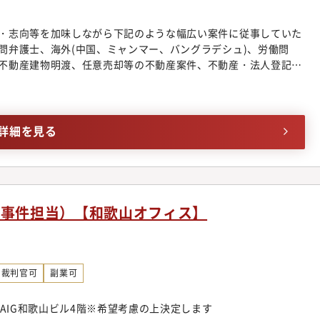
て】誰もが能力を発揮できる理想の法律事務所を目指し、同事務
強会・研修実施やオフィス連携体制の整備を行っております。領
・志向等を加味しながら下記のような幅広い案件に従事していた
域についてミスマッチを防ぐべく、きめ細やかなサポート体制を
問弁護士、海外(中国、ミャンマー、バングラデシュ)、労働問
プについて】入社後、まずは幅広い分野の仕事に触れていただ
不動産建物明渡、任意売却等の不動産案件、不動産・法人登記、
で専門性を高めていっていただきます。ゆくゆくは、より高度な
、各種契約案件、ITビジネス法務、コーポレートガバナンス、
成にも携わっていただきます。経験を積み、講演・セミナーの講
法務、事業承継、訴訟案件、紛争案件、知的財産、スポーツエンター
筆などを行う弁護士もいます。
ビザ申請■個人のお客様向け交通事故、B型肝炎訴訟給付金請
理、遺産相続、労働問題、債権回収、消費者被害、外国人のビザ
詳細を見る
◆幅広い分野/豊富な業務経験多数採用しているパラリーガルと
案件に専念できるよう業務効率化に注力しています。そのため、
広く経験することができ、短期間で弁護士としての成長実感を得
拓におけるマーケティング・営業ノウハウが習得可能同事務所で
グの段階から弁護士が関わる仕組みを構築しています。マーケ
事事件担当）【和歌山オフィス】
を借りながら、どうすれば案件を獲得できるかを弁護士が主体的
の見込みがある程度立ったクロージングの段階では、弁護士にも
業のノウハウも身に着けることが可能です。◆業界最先端のビジ
を扱う法律事務所の中には、価格帯が不明瞭であったり、実績が
裁判官可
副業可
念ながら存在します。同事務所においては明朗会計とクライアン
金体系を構築し、あらゆる分野を手掛ける専任の弁護士が在籍。
 AIG和歌山ビル4階※希望考慮の上決定します
は企業法務領域に今まで以上に大きく切り込んで行くことを考え