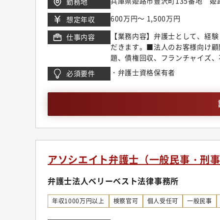
兵庫県姫路市豊沢町135番地 
勤務地
マーケットのニーズに応じ、今後
ています。【サポート制度につい
600万円～ 1,500万円
想定年収
所では業務支援室を設置し各種勉
【業務内容】弁護士として、経験
仕事内容
域が広いからこそ、配属や専門領
だきます。■法人のお客様向け顧
敷いています。【キャリアステッ
題、債権回収、フランチャイズ、
き、2年目以降に関心の高い分野
企業倒産、為替デリバティブ問題
案件に挑戦しつつ後輩弁護士の育
・弁護士資格保有者
必須要件
M&A、ベンチャー法務、IPO
師や、メディアへの出演、本の執
テイメント、国際取引、外国人の
求、離婚問題、刑事弁護、債務整
申請【同事務所で得られるもの】
の協働作業など、弁護士が多くの
従来型の事務所の倍近い案件を幅
る事ができる環境です。◆顧客開
は各専門チーム毎にマーケティン
アソシエイト弁護士（一般民事・刑
ティングチームのスタッフの助け
に考えています。また、顧客獲得
弁護士法人ベリーベスト法律事務所
営業同行をお願いしている為、営
ネスモデルでの実務経験一般民事
年収1000万円以上
検察官可
個人受任可
一般民事
少なく専門性に欠ける事務所も残
ト視点に立ったリーズナブルな料