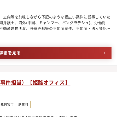
は企業法務領域に今まで以上に大きく切り込んで行くことを考え
て】誰もが能力を発揮できる理想の法律事務所を目指し、同事務
強会・研修実施やオフィス連携体制の整備を行っております。領
・志向等を加味しながら下記のような幅広い案件に従事していた
域についてミスマッチを防ぐべく、きめ細やかなサポート体制を
問弁護士、海外(中国、ミャンマー、バングラデシュ)、労働問
プについて】入社後、まずは幅広い分野の仕事に触れていただ
不動産建物明渡、任意売却等の不動産案件、不動産・法人登記、
で専門性を高めていっていただきます。ゆくゆくは、より高度な
、各種契約案件、ITビジネス法務、コーポレートガバナンス、
成にも携わっていただきます。経験を積み、講演・セミナーの講
法務、事業承継、訴訟案件、紛争案件、知的財産、スポーツエンター
筆などを行う弁護士もいます。
ビザ申請■個人のお客様向け交通事故、B型肝炎訴訟給付金請
理、遺産相続、労働問題、債権回収、消費者被害、外国人のビザ
詳細を見る
◆幅広い分野/豊富な業務経験多数採用しているパラリーガルと
案件に専念できるよう業務効率化に注力しています。そのため、
広く経験することができ、短期間で弁護士としての成長実感を得
拓におけるマーケティング・営業ノウハウが習得可能同事務所で
グの段階から弁護士が関わる仕組みを構築しています。マーケ
事事件担当）【姫路オフィス】
を借りながら、どうすれば案件を獲得できるかを弁護士が主体的
の見込みがある程度立ったクロージングの段階では、弁護士にも
業のノウハウも身に着けることが可能です。◆業界最先端のビジ
を扱う法律事務所の中には、価格帯が不明瞭であったり、実績が
裁判官可
副業可
念ながら存在します。同事務所においては明朗会計とクライアン
金体系を構築し、あらゆる分野を手掛ける専任の弁護士が在籍。