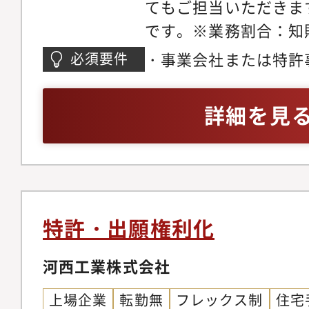
セスの可視化に取り組
てもご担当いただきま
動した知財戦略の策定
能です。その後は、管
です。※業務割合：知
業部と連携し、製品・
へと広げたり、知財情
割：その他業務2割：
まえた知財戦略の立案
・事業会社または特許
必須要件
などの新たな活動に参
1割のイメージです。
じて得られること1．
特許出願に関わるご経
能です。将来的には、
財産権業務においては
立SDV（Software De
詳細を見
を支える中核人材とし
や特許クリアランス調
めとする車載ソフトウ
しての活躍も期待され
る管理業務を担当いた
来性の高い技術分野の
調査・特許出願対応・
す。2．事業戦略と直
務所との調整対応◇輸
研究開発・事業部と連
務においては、外為令
ドマップを踏まえた知
特許・出願権利化
応する調査や分析、該
関与でき、自身のアウ
シートの作成といった
河西工業株式会社
るインパクトを実感で
す。・外為令、米国再
視点での知財ポートフ
上場企業
転勤無
フレックス制
住宅