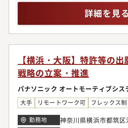
務スタイルです●キャ
SDV化が進む自動車
いて、産業財産権に関
外との円滑なコミュニ
詳細を見
応じて、知財業務の幅
化する知財交渉・係争
基盤づくりと推進を担
プロセスのDX化や、
るキャリアパスがあり
な実務対応経験を積む
まずは、知財管理シス
および運用経験がある
財を通じて事業成長を
社内外ステークホルダ
づいた正確かつ確実な
の活躍も期待されてい
ルとの連携・協働・折
財業務全体を下支えす
際的人脈形成と、より
す。●具体的な仕事内
【横浜・大阪】特許等の出
ション能力・交渉力を
基盤構築 ・知財管理
戦略の立案・推進
る●職場の雰囲気テレ
に基づいた正確かつ確
度により、一人ひとり
財業務プロセスの改善
パナソニック オートモーティブシス
軟に選べる環境が整っ
進2．知財部門の企画
関係にとらわれず意見
大手
リモートワーク可
フレックス制
営に関する各種データ
考えを尊重しながら議
計画の策定および見届
神奈川県横浜市都筑区池
勤務地
があります。また、自
わる業務プロセスの構