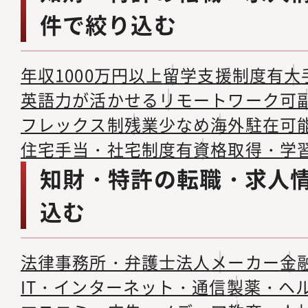
件で絞り込む
年収1000万円以上
留学支援制度有
大
英語力が活かせる
リモートワーク可
フレックス制
残業少なめ
海外駐在可
住宅手当・社宅制度有
資格取得・学
知財・特許の転職・求人
込む
法律事務所・弁護士法人
メーカー
金
IT・インターネット・通信
製薬・ヘ