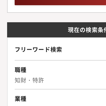
の幅を段階的に広げて
る方
る役割：今回採用させ
発部門と一体となり知
ります。入社後は、こ
ンバーとしてご活躍頂
て、製品や機能の知財
の経験を活かしながら
ご経験や専門性に沿っ
御を行うことにより、
ポートフォリオの活用
現在の検索条
て頂き、徐々に対応の
を実感できます。さら
応・紛争解決にも挑戦
ます。
探求することで、市場
来的には、中長期の知
とができ、会社として
を通じて事業成長を支
フリーワード検索
与えることができるた
活躍が期待されます。
業務を行えます。■組
職種
部技術管理課には現在
知財・特許
業務は現在1名で対応
業種