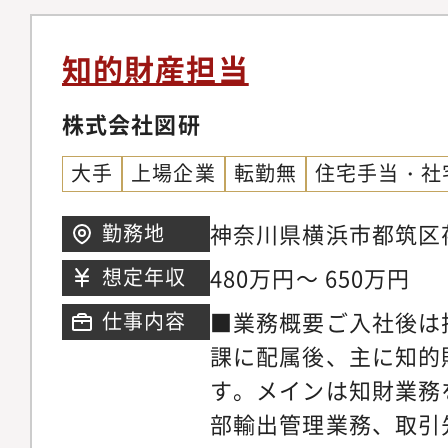
知財を通じて事業成長
す。●職場の雰囲気テ
社・他社の特許および
ても期待されています
制度により、一人ひと
析・上記分析に基づく
知的財産担当
柔軟に選べる環境が整
知財戦略の策定・推進
下関係にとらわれず意
す。グローバル競争力
株式会社図研
の考えを尊重しながら
構築を通じて、PAS
大手
上場企業
転勤無
住宅手当・社
さがあります。また、
新規事業の創出に、知
する姿勢を大切にして
を期待します。●具体的
神奈川県横浜市都筑区荏田
勤務地
援する前向きな風土が
バル競争力のある特許
480万円～ 650万円
想定年収
性と協働が両立した働
築・発明の発掘、出願
キャリアパス本人の希
■業務概要ご入社後は
仕事内容
庁からの拒絶理由に対
の幅を段階的に広げて
課に配属後、主に知的
利活用2. 自社・他社
あります。入社後は、
す。メインは知財業務
調査・分析 ・調査方
財管理実務の経験を活
部輸出管理業務、取引
施、他社権利の評価・対