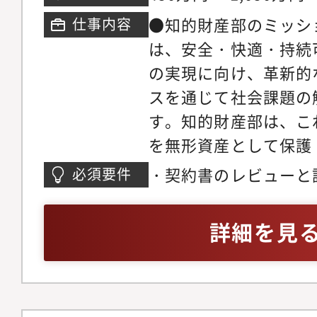
とが可能です。
●知的財産部のミッシ
仕事内容
は、安全・快適・持続
の実現に向け、革新的
スを通じて社会課題の
す。知的財産部は、こ
を無形資産として保護
の強化と企業価値の最
・契約書のレビューと
必須要件
当する業務と期待する
ング、交渉経験（経験
たビジネススキームを
詳細を見
スキームを実現するた
ンサ・協業先等との無
契約条件の検討・交渉
リードし完遂する・S