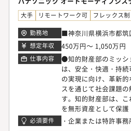
パナソニック オートモーティブシス
他のステークホルダー
な仕事内容社内関連部
ことで事業方針や事業
大手
リモートワーク可
フレックス制
国代理人、顧客・サプ
り、事業貢献ができる
テークホルダーと連携
■神奈川県横浜市都筑区
勤務地
のステークホルダーと
進(1) 自社特許の活
阪府守口市八雲東町1丁
て、幅広い人脈形成と
450万円～ 1,050万円
想定年収
ス交渉の推進（戦略立
ケーション能力・交渉
(2) 権利侵害主張や
●知的財産部のミッシ
仕事内容
できる●職場の雰囲気
争対応（他社特許評価
は、安全・快適・持続
くフラットに議論・相
策の検討、対応方針策
の実現に向け、革新的
組織です・それそれの
結）●この仕事を通じ
スを通じて社会課題の
異なるメンバーですが
層や事業部門と密に連
す。知的財産部は、こ
シナジー効果を出しな
思決定に関与し、事業
を無形資産として保護
切磋琢磨する職場です
る・知財・技術に関す
の強化と企業価値の最
・企業または特許事務
必須要件
業務を進め、必要に応
略立案から実行まで一
当する業務と期待する
業務の実務経験（経験