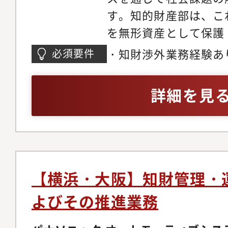
種取引契約において当
す。知的財産部は、こ
由度を確保し、知財面
を無形資産として保護
させ、収益化につなげる・
の強化と企業価値の最
・知財渉外業務経験あ
必須要件
SoCサプライヤ等の
当する業務と期待する
上）・英語でのコミュ
産を活用した協業関係
ンス交渉や知財係争・
（最低限のビジネス英
詳細を見
戦略上重要となる中、
など知財渉外業務・事
協業契約を検討し交渉
ポートフォリオの多様
強化に貢献する・Saa
する中で、社内外のス
ライセンスアウト契約
ぎ、関係者との対話や
り組みを推進する●こ
案件を主体的に推進い
【横浜・大阪】知財管理・
ること・SDV化にお
います。また、個々の
よびその推進業務
産を活用する契約はビ
DXを掛け合わせ、チ
となるものであり、そ
組織の成長にも貢献い