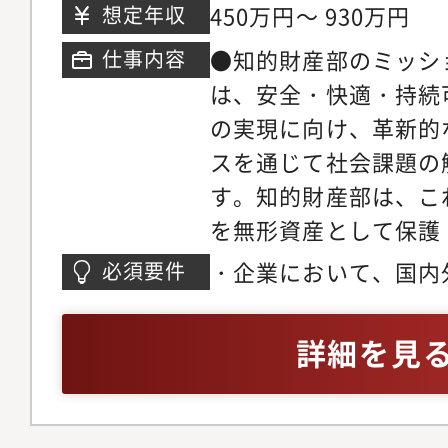
守口市八雲東町1丁目1
る姿勢を大切にしてお
450万円～ 930万円
想定年収
トフォリオ構築に向け
する前向きな風土が根
この仕事を通じて得ら
●知的財産部のミッシ
仕事内容
と協働が両立した働き
務の“全体像”を俯瞰
は、安全・快適・持続
キャリアパス本人の希
知財運営の基盤構築ま
の実現に向け、革新的
の幅を段階的に広げて
の知的財産部門の全体
スを通じて社会課題の
あります。入社後は、
の流れを理解する力を
す。知的財産部は、こ
財渉外実務の経験を活
画・運営を「仕組みで
を無形資産として保護
交渉・係争対応に即戦
費用計画、データ管理
の強化と企業価値の最
・企業において、国内
必須要件
き、その後は、知財・
データ × オペレーショ
当する業務と期待する
務の実務経験（経験年
ソーシアム活動への参
務経験を習得できます
または事業分野（主に
の円滑なコミュニケー
詳細を見
や著作権ライセンスへ
化の推進スキル「知財
術）において、・グロ
約実務や法的専門スキ
をリードする役割」を
許の出願、権利化・ポ
を広げていくことも可
ツール活用、DX化な
利活用、維持及びポー