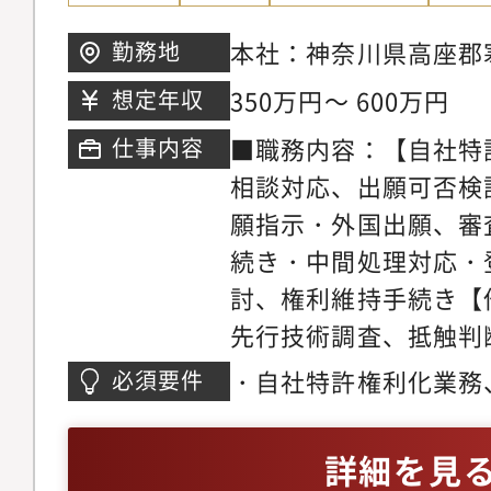
改正時の調査、分析・
とどまらず、海外競合
シートの作成◇取引先
識した強い知財ポート
本社：神奈川県高座郡寒
勤務地
先との契約業務におい
に携わり、国際的に通
最寄駅：JR・相模線
350万円～ 600万円
想定年収
売報告や契約に関する
す。●職場の雰囲気テ
■職務内容：【自社特
仕事内容
た業務を担当いただき
制度により、一人ひと
相談対応、出願可否検
販売報告・メーカーと
柔軟に選べる環境が整
願指示・外国出願、審
の他製品管理、技術管
下関係にとらわれず意
続き・中間処理対応・
他製品開発、製品出荷
の考えを尊重しながら
討、権利維持手続き【
企画や管理■担当製品
さがあります。また、
先行技術調査、抵触判
社CAD、PLM製品入
する姿勢を大切にして
他社特許情報提供など
要があるため、製品や
援する前向きな風土が
・自社特許権利化業務
必須要件
【特許管理業務】・予
いただき、一通り製品
性と協働が両立した働
ご経験（3年以上）・
知財関連契約（取引契
に、実際の業務を担当
キャリアパス本人の希
と連携して、各特許業
詳細を見
助契約等の知財関連条
ジションのやりがい：