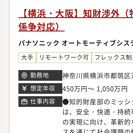
で、PASグループお
【横浜・大阪】知財渉外（
社事業および他社に戦
係争対応）
争力・企業価値を向上
課題となっている●具
パナソニック オートモーティブシス
戦略に沿ったビジネス
大手
リモートワーク可
フレックス制
議し、そのスキームを
客・SWライセンサ・
神奈川県横浜市都筑区池
勤務地
関連する各種契約条件
守口市八雲東町1丁目1
450万円～ 1,050万円
想定年収
ティングをリードし完
においては関連職能と
●知的財産部のミッシ
仕事内容
の知財法務部門や関連
は、安全・快適・持続
なり、これらのステー
の実現に向け、革新的
なって実務を推進する
スを通じて社会課題の