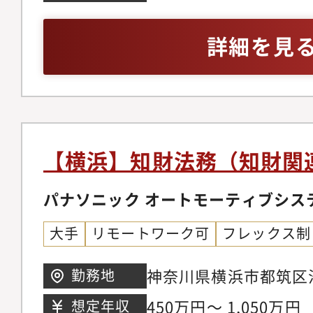
デリジェンスの知財面
許実務経験（5年以上）
のデジタル技術を活用
知財業務に活用した経
詳細を見
化・高度化（先行技術
い意欲■求めるスキル
援、権利侵害リスク分析
財産法に関する知識と
グループを含む国内外
技術、特に担当技術領
■職種の魅力：・最先
論理的思考力、分析力
力で加速させ、革新的
力・部内外の関係者と
【横浜】知財法務（知財関
的に貢献できる、社会
能なコミュニケーショ
す。・Rocheグルー
パナソニック オートモーティブシス
ルな環境で活躍し、自
大手
リモートワーク可
フレックス制
を高める機会が豊富に
から事業戦略まで、製
神奈川県横浜市都筑区池
勤務地
チェーン全体を見渡せ
450万円～ 1,050万円
想定年収