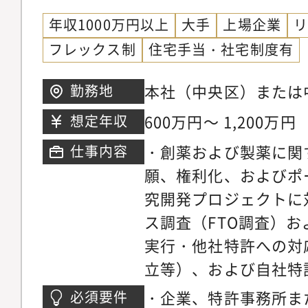
年収1000万円以上
大手
上場企業
フレックス制
住宅手当・社宅制度有
本社（中央区）または
勤務地
パーク横浜
600万円～ 1,200万円
想定年収
・創薬および製薬に関
仕事内容
願、権利化、およびポ
究開発プロジェクトに
ス調査（FTO調査）
実行・他社特許への対
立等）、および自社特
然防止対応・契約業務
・企業、特許事務所ま
必須要件