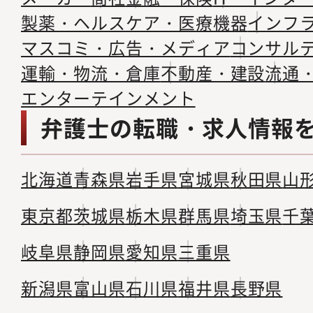
製薬・ヘルスケア・医療機器
インフ
マスコミ・広告・メディア
コンサル
運輸・物流・倉庫
不動産・建設
流通
エンターテインメント
弁護士の転職・求人情報
北海道
青森県
岩手県
宮城県
秋田県
山
東京都
茨城県
栃木県
群馬県
埼玉県
千
岐阜県
静岡県
愛知県
三重県
新潟県
富山県
石川県
福井県
長野県