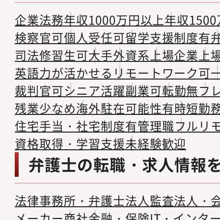
企業法務
年収1000万円以上
年収150
検察官可
個人受任可
留学支援制度有
司法修習生可
大手
外資系
上場企業
上
英語力が活かせる
リモートワーク可
裁判官可
シニア活躍
副業可
転勤無
フ
残業少なめ
海外駐在可能性有
時短勤
住宅手当・社宅制度有
管理職
フルリ
資格取得・学習支援
未経験歓迎
弁護士の転職・求人情報
法律事務所・弁護士法人
監査法人・
メーカー
商社
金融・保険
IT・インタ