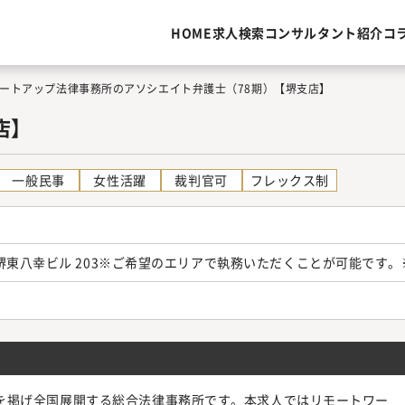
HOME
求人検索
コンサルタント紹介
コ
ートアップ法律事務所のアソシエイト弁護士（78期）【堺支店】
店】
一般民事
女性活躍
裁判官可
フレックス制
1 堺東八幸ビル 203※ご希望のエリアで執務いただくことが可能で
N」を掲げ全国展開する総合法律事務所です。本求人ではリモートワー