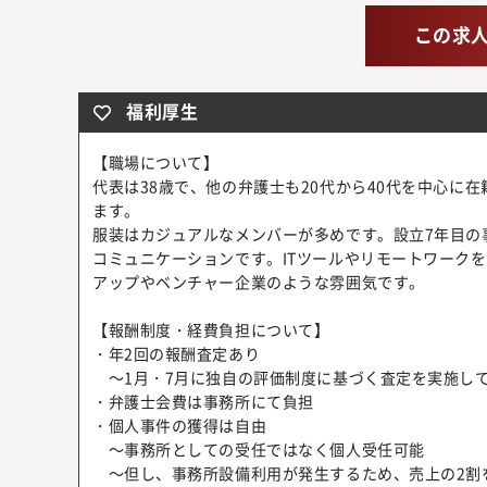
この求
福利厚生
【職場について】
代表は38歳で、他の弁護士も20代から40代を中心に
ます。
服装はカジュアルなメンバーが多めです。設立7年目の
コミュニケーションです。ITツールやリモートワーク
アップやベンチャー企業のような雰囲気です。
【報酬制度・経費負担について】
・年2回の報酬査定あり
～1月・7月に独自の評価制度に基づく査定を実施し
・弁護士会費は事務所にて負担
・個人事件の獲得は自由
～事務所としての受任ではなく個人受任可能
～但し、事務所設備利用が発生するため、売上の2割