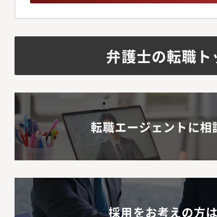
の法改正を先読みした
デート提案各事業部と
プライアンス」研修の
弁護士の転職ト
的リテラシー向上のた
組織構成メンバー2名
ションの魅力】・代表
断に直結するリーガル
転職エージェントに相
能です。・上場前後の
て、極めて市場価値の
習得できます。・キャ
じ、早期に法務責任者
採用をお考えの方