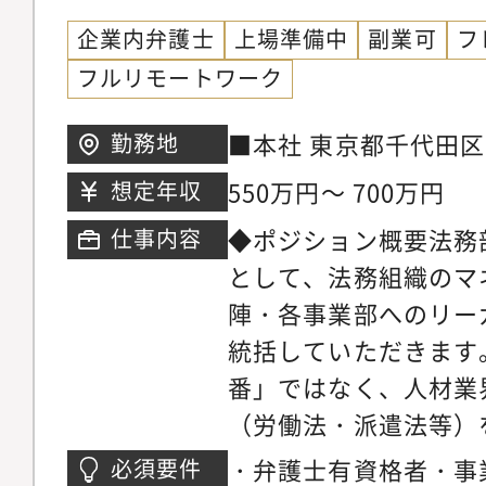
企業内弁護士
上場準備中
副業可
フ
フルリモートワーク
■本社 東京都千代田区内
勤務地
際ビル3階
550万円～ 700万円
想定年収
◆ポジション概要法務
仕事内容
として、法務組織のマ
陣・各事業部へのリー
統括していただきます
番」ではなく、人材業
（労働法・派遣法等）
事業成長とガバナンス
・弁護士有資格者・事
必須要件