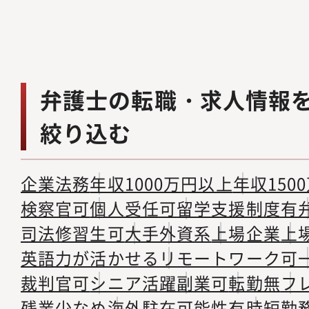
弁護士の転職・求人情報
絞り込む
企業法務
年収1000万円以上
年収150
検察官可
個人受任可
留学支援制度有
司法修習生可
大手
外資系
上場企業
上
英語力が活かせる
リモートワーク可
裁判官可
シニア活躍
副業可
転勤無
フ
残業少なめ
海外駐在可能性有
時短勤