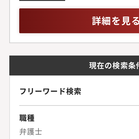
略の立案」を期待して
験（3~5年）・各種
備を見据えた組織体制
渉経験・日本語ビジネ
詳細を見
法務の観点から経営判
中国語レベルは不問
プライアンス文化をゼ
る牽引役を担っていた
ジメント・法務戦略法
現在の検索条
ト（メンバーの育成、
理）全社的なリーガル
よび中長期的な法務戦
フリーワード検索
の折衝・連携およびリ
営陣に対する法的論点
職種
のサポート◆契約法務
統括複雑な契約スキー
弁護士