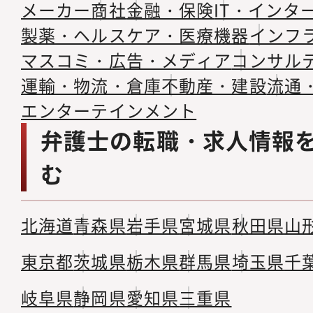
メーカー
商社
金融・保険
IT・インタ
製薬・ヘルスケア・医療機器
インフ
マスコミ・広告・メディア
コンサル
運輸・物流・倉庫
不動産・建設
流通
エンターテインメント
弁護士の転職・求人情報
む
北海道
青森県
岩手県
宮城県
秋田県
山
東京都
茨城県
栃木県
群馬県
埼玉県
千
岐阜県
静岡県
愛知県
三重県