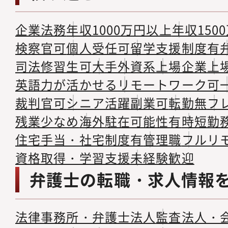
企業法務
年収1000万円以上
年収150
検察官可
個人受任可
留学支援制度有
司法修習生可
大手
外資系
上場企業
上
英語力が活かせる
リモートワーク可
裁判官可
シニア活躍
副業可
転勤無
フ
残業少なめ
海外駐在可能性有
時短勤
住宅手当・社宅制度有
管理職
フルリ
資格取得・学習支援
未経験歓迎
弁護士の転職・求人情報
法律事務所・弁護士法人
監査法人・