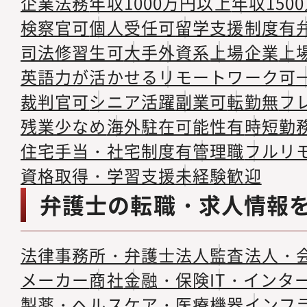
企業法務
年収1000万円以上
年収150
検察官可
個人受任可
留学支援制度有
司法修習生可
大手
外資系
上場企業
上
英語力が活かせる
リモートワーク可
裁判官可
シニア活躍
副業可
転勤無
フ
残業少なめ
海外駐在可能性有
時短勤
住宅手当・社宅制度有
管理職
フルリ
資格取得・学習支援
未経験歓迎
弁護士の転職・求人情報
法律事務所・弁護士法人
監査法人・
メーカー
商社
金融・保険
IT・インタ
製薬・ヘルスケア・医療機器
インフ