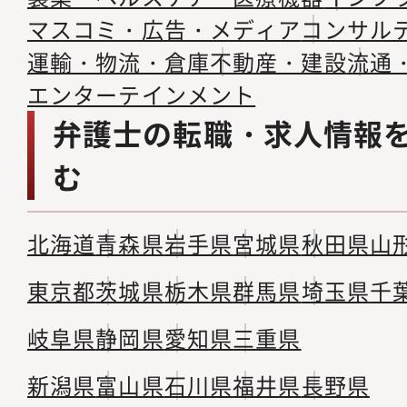
マスコミ・広告・メディア
コンサル
運輸・物流・倉庫
不動産・建設
流通
エンターテインメント
弁護士の転職・求人情報
む
北海道
青森県
岩手県
宮城県
秋田県
山
東京都
茨城県
栃木県
群馬県
埼玉県
千
岐阜県
静岡県
愛知県
三重県
新潟県
富山県
石川県
福井県
長野県