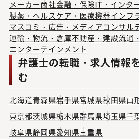
メーカー
商社
金融・保険
IT・インタ
製薬・ヘルスケア・医療機器
インフ
マスコミ・広告・メディア
コンサル
運輸・物流・倉庫
不動産・建設
流通
エンターテインメント
弁護士の転職・求人情報
む
北海道
青森県
岩手県
宮城県
秋田県
山
東京都
茨城県
栃木県
群馬県
埼玉県
千
岐阜県
静岡県
愛知県
三重県