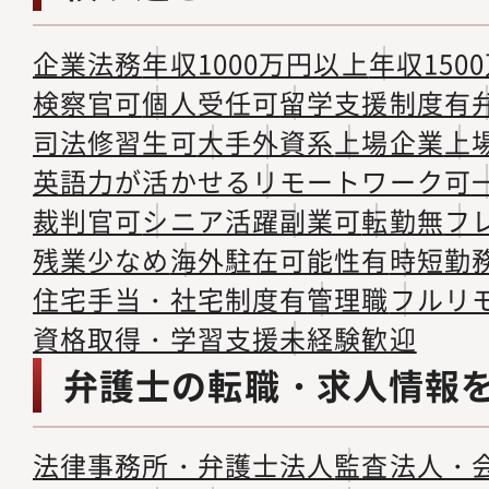
企業法務
年収1000万円以上
年収150
検察官可
個人受任可
留学支援制度有
司法修習生可
大手
外資系
上場企業
上
英語力が活かせる
リモートワーク可
裁判官可
シニア活躍
副業可
転勤無
フ
残業少なめ
海外駐在可能性有
時短勤
住宅手当・社宅制度有
管理職
フルリ
資格取得・学習支援
未経験歓迎
弁護士の転職・求人情報
法律事務所・弁護士法人
監査法人・