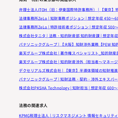
弁理士法人ITOH（旧：伊東国際特許事務所） | 【東京】特許
法律事務所ZeLo | 知財事務ポジション | 想定年収 450～6
法律事務所ZeLo | 特許技術者ポジション | 想定年収 500
株式会社タニタ | 法務・知的財産部 知的財産課 | 想定年収 
楽天グループ株式会社 | 知的財産渉外（担当者～マネージャ候
デクセリアルズ株式会社 | 【東京】半導体領域の知財推進_リ
株式会社PKSHA Technology | 知財担当 | 想定年収 600
法務の関連求人
KPMG税理士法人 | リスクマネジメント 情報セキュリティ（Se