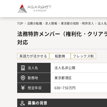
TOP
法務の転職・求人情報
東京都の知財・特許求人
法人名
法務特許メンバー（権利化・クリア
対応
英語力が活かせる
転勤無
フレックス制
法人名
法人名非公開
勤務地
東京都港区
600~750万円
想定年収
募集の背景