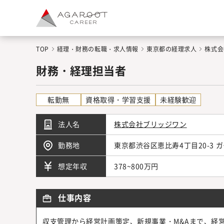
TOP
経理・財務の転職・求人情報
東京都の経理求人
株式会
財務・経理担当者
転勤無
資格取得・学習支援
未経験歓迎
法人名
株式会社ブリッジワン
勤務地
東京都渋谷区恵比寿4丁目20-3 
378~800万円
想定年収
仕事内容
収支管理から経営計画策定、新規事業・M&Aまで、経