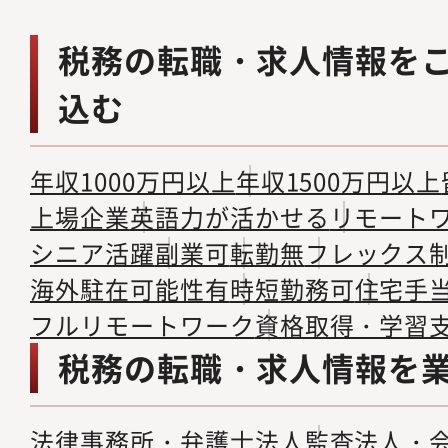
税務の転職・求人情報を
込む
年収1000万円以上
年収1500万円以上
上場企業
英語力が活かせる
リモート
シニア活躍
副業可
転勤無
フレックス
海外駐在可能性有
時短勤務可
住宅手
フルリモートワーク
資格取得・学習
税務の転職・求人情報を
法律事務所・弁護士法人
監査法人・