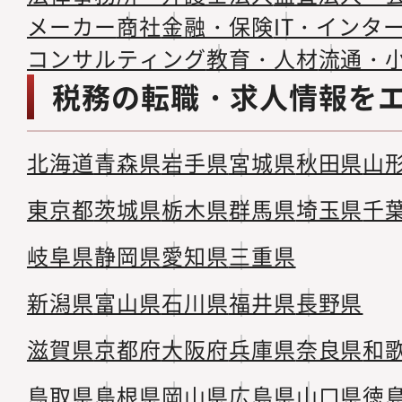
メーカー
商社
金融・保険
IT・インタ
コンサルティング
教育・人材
流通・
税務の転職・求人情報を
北海道
青森県
岩手県
宮城県
秋田県
山
東京都
茨城県
栃木県
群馬県
埼玉県
千
岐阜県
静岡県
愛知県
三重県
新潟県
富山県
石川県
福井県
長野県
滋賀県
京都府
大阪府
兵庫県
奈良県
和
鳥取県
島根県
岡山県
広島県
山口県
徳