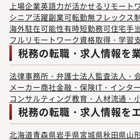
上場企業
英語力が活かせる
リモート
シニア活躍
副業可
転勤無
フレックス
海外駐在可能性有
時短勤務可
住宅手
フルリモートワーク
資格取得・学習
税務の転職・求人情報を
法律事務所・弁護士法人
監査法人・
メーカー
商社
金融・保険
IT・インタ
コンサルティング
教育・人材
流通・
税務の転職・求人情報を
北海道
青森県
岩手県
宮城県
秋田県
山