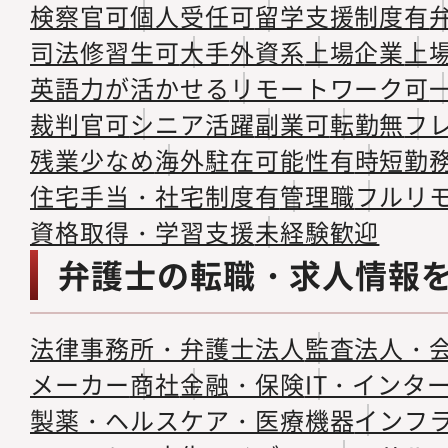
検察官可
個人受任可
留学支援制度有
司法修習生可
大手
外資系
上場企業
上
英語力が活かせる
リモートワーク可
裁判官可
シニア活躍
副業可
転勤無
フ
残業少なめ
海外駐在可能性有
時短勤
住宅手当・社宅制度有
管理職
フルリ
資格取得・学習支援
未経験歓迎
弁護士の転職・求人情報
法律事務所・弁護士法人
監査法人・
メーカー
商社
金融・保険
IT・インタ
製薬・ヘルスケア・医療機器
インフ