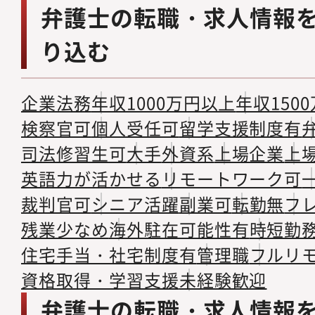
弁護士の転職・求人情報
り込む
企業法務
年収1000万円以上
年収150
検察官可
個人受任可
留学支援制度有
司法修習生可
大手
外資系
上場企業
上
英語力が活かせる
リモートワーク可
裁判官可
シニア活躍
副業可
転勤無
フ
残業少なめ
海外駐在可能性有
時短勤
住宅手当・社宅制度有
管理職
フルリ
資格取得・学習支援
未経験歓迎
弁護士の転職・求人情報