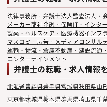
法律事務所・弁護士法人
監査法人・
メーカー
商社
金融・保険
IT・インタ
製薬・ヘルスケア・医療機器
インフ
マスコミ・広告・メディア
コンサル
運輸・物流・倉庫
不動産・建設
流通
エンターテインメント
弁護士の転職・求人情報
北海道
青森県
岩手県
宮城県
秋田県
山
東京都
茨城県
栃木県
群馬県
埼玉県
千